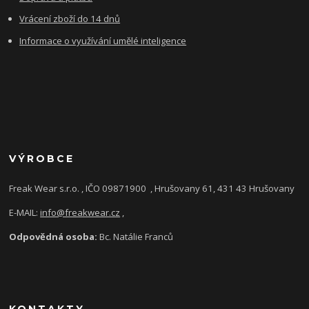
Vrácení zboží do 14 dnů
Informace o využívání umělé inteligence
VÝROBCE
Freak Wear s.r.o. , IČO 09871900
, Hrušovany 61, 431 43 Hrušovany
E-MAIL:
info@freakwear.cz
,
Odpovědná osoba:
Bc. Natálie Franců