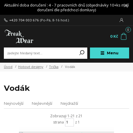
Aktuální doba doručení : 4 - 7 pracovních dnů (objednávky 10+ks mají
doručení dle předchozí domluvy)
+420 704 003 676
(Po-Pá, 8-16 hod.)
0
0 Kč
Menu
Úvod
Hotové designy
Trička
Vodák
Vodák
Nejnovější
Nejlevnější
Nejdražší
Zobrazuji 1-21 z 21
strana
z 1