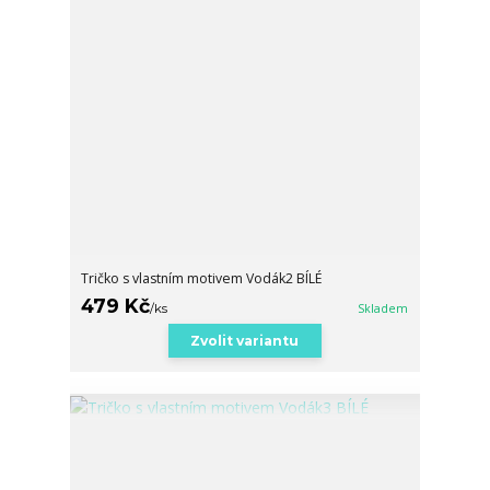
Tričko s vlastním motivem Vodák2 BÍLÉ
479 Kč
/
ks
Skladem
Zvolit variantu