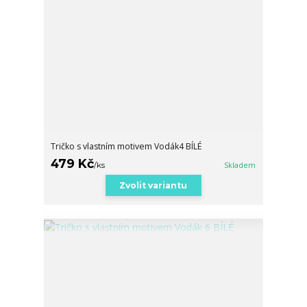
Tričko s vlastním motivem Vodák4 BÍLÉ
479 Kč
/
ks
Skladem
Zvolit variantu