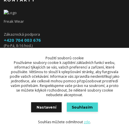
KONTAKTY
Freak Wear
Zákaznická podpora
+420 704 003 676
(Po-Pá, 8-16 hod.)
info@freakwear.cz
Použití souborů cookie
Používáme soubory cookie k zajištění základních funkcí webu,
informací týkajících se vás, vašich preferencí a zařízení, které
používáte. Většinou to slouží k vylepšování stránky, aby fungovala
podle vašich očekávání. Informace vás zpravidla neidentifikují jako
jednotlivce, ale celkově mohou pomoci přizpůsobovat prostředí
vašim potřebám. Respektujeme vaše právo na soukromí, a proto
se můžete kdykoli rozhodnout, že některé soubory cookie
nebudete akceptovat.
Upravit sběr cookies.
Nastavení
Souhlasím
© 2026 Freak Wear všechna práva vyhrazena.
Souhlas můžete odmítnout
zde
.
Vytvořeno na
Eshop-rychle.cz