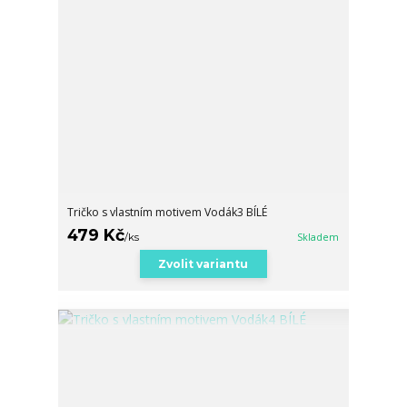
Tričko s vlastním motivem Vodák3 BÍLÉ
479 Kč
/
ks
Skladem
Zvolit variantu