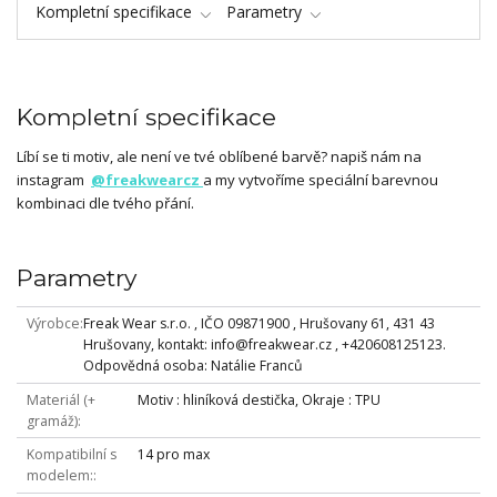
Kompletní specifikace
Parametry
Kompletní specifikace
Líbí se ti motiv, ale není ve tvé oblíbené barvě? napiš nám na
instagram
@freakwearcz
a my vytvoříme speciální barevnou
kombinaci dle tvého přání.
Parametry
Výrobce
Freak Wear s.r.o. , IČO 09871900 , Hrušovany 61, 431 43
Hrušovany, kontakt: info@freakwear.cz , +420608125123.
Odpovědná osoba: Natálie Franců
Materiál (+
Motiv : hliníková destička, Okraje : TPU
gramáž)
Kompatibilní s
14 pro max
modelem: