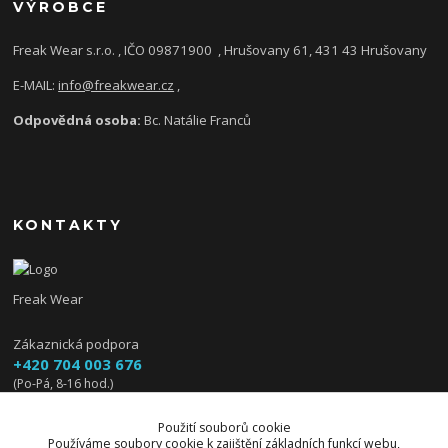
VÝROBCE
Freak Wear s.r.o. , IČO 09871900
, Hrušovany 61, 431 43 Hrušovany
E-MAIL:
info@freakwear.cz
,
Odpovědná osoba:
Bc. Natálie Franců
KONTAKTY
Freak Wear
Zákaznická podpora
+420 704 003 676
(Po-Pá, 8-16 hod.)
info@freakwear.cz
Použití souborů cookie
Používáme soubory cookie k zajištění základních funkcí webu,