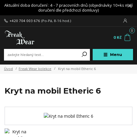
Aktuální doba doručení : 4 - 7 pracovních dnů (objednávky 10+ks mají
doručení dle předchozí domluvy)
+420 704 003 676
(Po-Pá, 8-16 hod.)
0
0 Kč
Menu
Úvod
Freak Wear kolekce
Kryt na mobil Etheric 6
Kryt na mobil Etheric 6