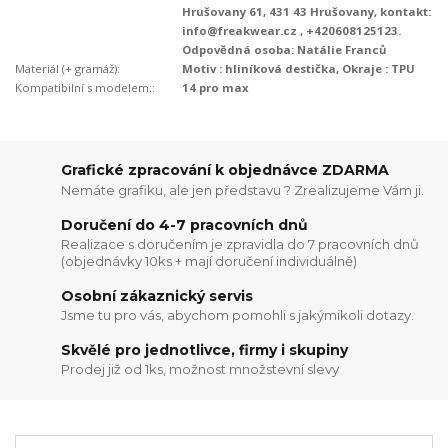
Hrušovany 61, 431 43 Hrušovany, kontakt:
info@freakwear.cz , +420608125123.
Odpovědná osoba: Natálie Franců
Materiál (+ gramáž):
Motiv : hliníková destička, Okraje : TPU
Kompatibilní s modelem::
14 pro max
Grafické zpracování k objednávce ZDARMA
Nemáte grafiku, ale jen představu ? Zrealizujeme Vám ji.
Doručení do 4-7 pracovních dnů
Realizace s doručením je zpravidla do 7 pracovních dnů
(objednávky 10ks + mají doručení individuálně)
Osobní zákaznický servis
Jsme tu pro vás, abychom pomohli s jakýmikoli dotazy.
Skvělé pro jednotlivce, firmy i skupiny
Prodej již od 1ks, možnost množstevní slevy