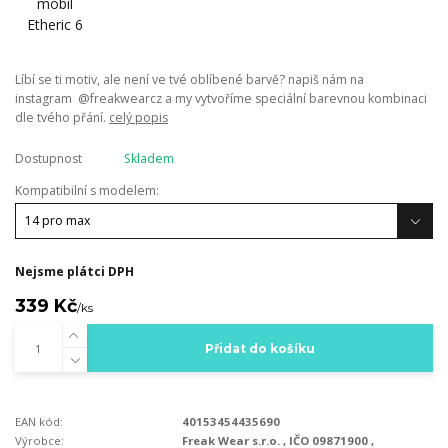
Líbí se ti motiv, ale není ve tvé oblíbené barvě? napiš nám na
instagram @freakwearcz a my vytvoříme speciální barevnou kombinaci
dle tvého přání.
celý popis
Dostupnost
Skladem
Kompatibilní s modelem:
Nejsme plátci DPH
339 Kč
/
ks
Přidat do košíku
EAN kód:
40153454435690
Výrobce:
Freak Wear s.r.o. , IČO 09871900 ,