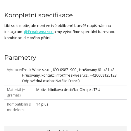
Kompletní specifikace
Líbí se ti motiv, ale není ve tvé oblíbené barvě? napiš nám na
instagram
@freakwearcz
a my vytvoříme speciální barevnou
kombinaci dle tvého přání.
Parametry
Výrobce
Freak Wear s.r.o. , IČO 09871900 , Hrušovany 61, 431 43
Hrušovany, kontakt: info@freakwear.cz , +420608125123.
Odpovědná osoba: Natálie Franců
Materiál (+
Motiv : hliníková destička, Okraje : TPU
gramáž)
Kompatibilní s
14 plus
modelem: