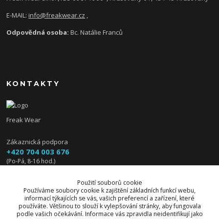
E-MAIL:
info@freakwear.cz
,
Odpovědná osoba:
Bc. Natálie Franců
KONTAKTY
Freak Wear
Zákaznická podpora
+420 704 003 676
(Po-Pá, 8-16 hod.)
info@freakwear.cz
Použití souborů cookie
Používáme soubory cookie k zajištění základních funkcí webu,
informací týkajících se vás, vašich preferencí a zařízení, které
používáte. Většinou to slouží k vylepšování stránky, aby fungovala
podle vašich očekávání. Informace vás zpravidla neidentifikují jako