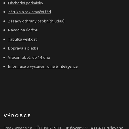
Obchodní podmínky
Záruka a reklamační řád
Zásady ochrany osobních údajů
Návod na údržbu
Tabulka velikostí
Doprava a platba
Vrácení zboží do 14 dnů
Informace o využívání umělé inteligence
VÝROBCE
Freak Wear s.r.o. , IČO 09871900
, Hrušovany 61, 431 43 Hrušovany