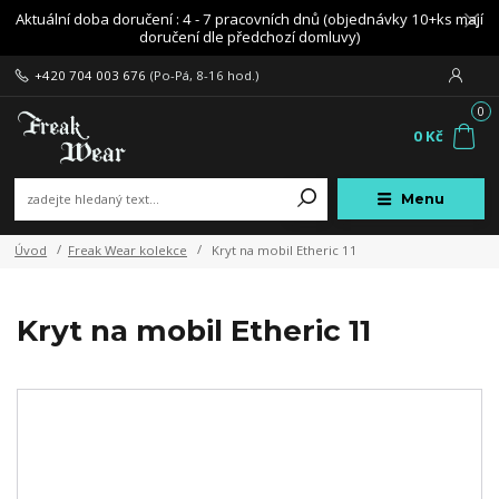
Aktuální doba doručení : 4 - 7 pracovních dnů (objednávky 10+ks mají
doručení dle předchozí domluvy)
+420 704 003 676
(Po-Pá, 8-16 hod.)
0
0 Kč
Menu
Úvod
Freak Wear kolekce
Kryt na mobil Etheric 11
Kryt na mobil Etheric 11