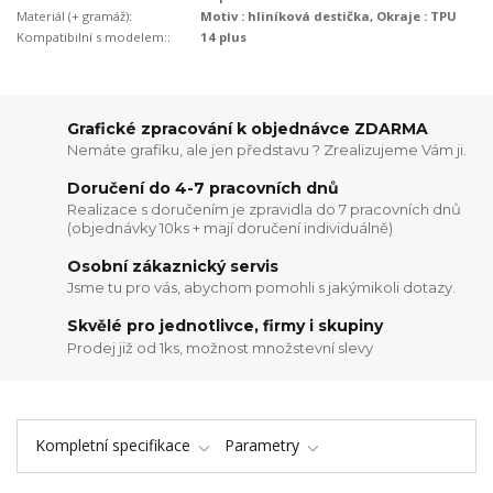
Materiál (+ gramáž):
Motiv : hliníková destička, Okraje : TPU
Kompatibilní s modelem::
14 plus
Grafické zpracování k objednávce ZDARMA
Nemáte grafiku, ale jen představu ? Zrealizujeme Vám ji.
Doručení do 4-7 pracovních dnů
Realizace s doručením je zpravidla do 7 pracovních dnů
(objednávky 10ks + mají doručení individuálně)
Osobní zákaznický servis
Jsme tu pro vás, abychom pomohli s jakýmikoli dotazy.
Skvělé pro jednotlivce, firmy i skupiny
Prodej již od 1ks, možnost množstevní slevy
Kompletní specifikace
Parametry