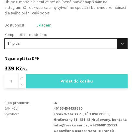
Líbí se ti motiv, ale není ve tvé oblíbené barvě? napiš nám na
instagram @freakwearcz a my vytvoříme speciální barevnou kombinaci
dle tvého přání.
celý popis
Dostupnost
Skladem
Kompatibilní s modelem:
Nejsme plátci DPH
339 Kč
/
ks
Přidat do košíku
Číslo produktu:
-6
EAN kód:
40153454435690
Výrobce:
Freak Wear s.r.o. , IČO 09871900 ,
Hrušovany 61, 431 43 Hrušovany, kontakt:
info@freakwear.cz , +420608125123.
Odpovědná osoba: Natálie Franců