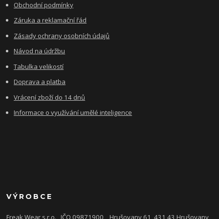
Obchodní podmínky
Záruka a reklamační řád
Zásady ochrany osobních údajů
Návod na údržbu
Tabulka velikostí
Doprava a platba
Vrácení zboží do 14 dnů
Informace o využívání umělé inteligence
VÝROBCE
Freak Wear s.r.o. , IČO 09871900
, Hrušovany 61, 431 43 Hrušovany