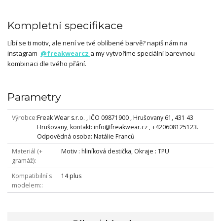
Kompletní specifikace
Líbí se ti motiv, ale není ve tvé oblíbené barvě? napiš nám na
instagram
@freakwearcz
a my vytvoříme speciální barevnou
kombinaci dle tvého přání.
Parametry
Výrobce
Freak Wear s.r.o. , IČO 09871900 , Hrušovany 61, 431 43
Hrušovany, kontakt: info@freakwear.cz , +420608125123.
Odpovědná osoba: Natálie Franců
Materiál (+
Motiv : hliníková destička, Okraje : TPU
gramáž)
Kompatibilní s
14 plus
modelem: