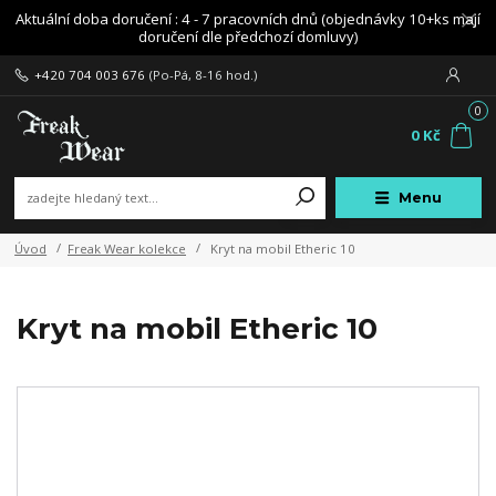
Aktuální doba doručení : 4 - 7 pracovních dnů (objednávky 10+ks mají
doručení dle předchozí domluvy)
+420 704 003 676
(Po-Pá, 8-16 hod.)
0
0 Kč
Menu
Úvod
Freak Wear kolekce
Kryt na mobil Etheric 10
Kryt na mobil Etheric 10