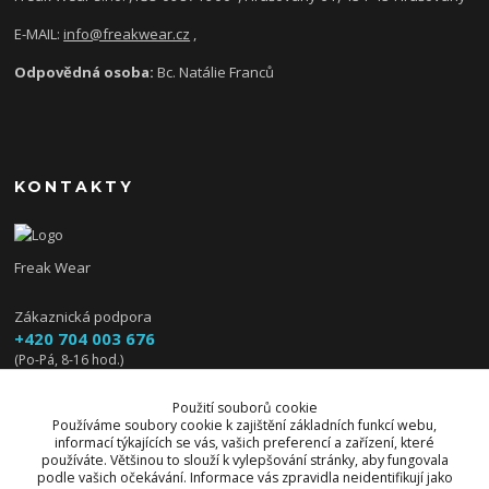
E-MAIL:
info@freakwear.cz
,
Odpovědná osoba:
Bc. Natálie Franců
KONTAKTY
Freak Wear
Zákaznická podpora
+420 704 003 676
(Po-Pá, 8-16 hod.)
info@freakwear.cz
Použití souborů cookie
Používáme soubory cookie k zajištění základních funkcí webu,
informací týkajících se vás, vašich preferencí a zařízení, které
používáte. Většinou to slouží k vylepšování stránky, aby fungovala
podle vašich očekávání. Informace vás zpravidla neidentifikují jako