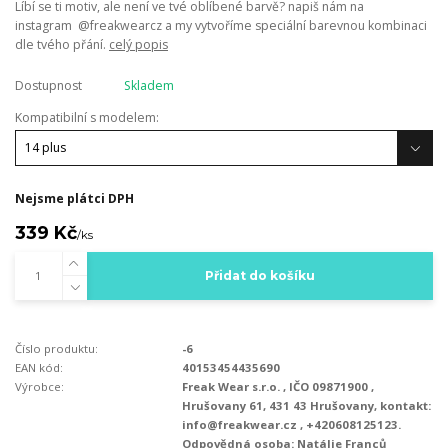
Líbí se ti motiv, ale není ve tvé oblíbené barvě? napiš nám na
instagram @freakwearcz a my vytvoříme speciální barevnou kombinaci
dle tvého přání.
celý popis
Dostupnost
Skladem
Kompatibilní s modelem:
Nejsme plátci DPH
339 Kč
/
ks
Přidat do košíku
Číslo produktu:
-6
EAN kód:
40153454435690
Výrobce:
Freak Wear s.r.o. , IČO 09871900 ,
Hrušovany 61, 431 43 Hrušovany, kontakt:
info@freakwear.cz , +420608125123.
Odpovědná osoba: Natálie Franců