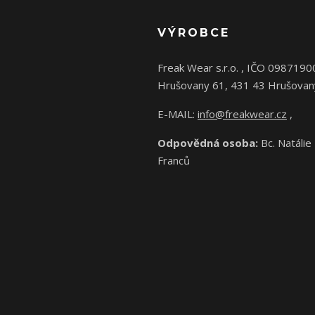
VÝROBCE
Freak Wear s.r.o. , IČO 0987190
Hrušovany 61, 431 43 Hrušovan
E-MAIL:
info@freakwear.cz
,
Odpovědná osoba:
Bc. Natálie
Franců