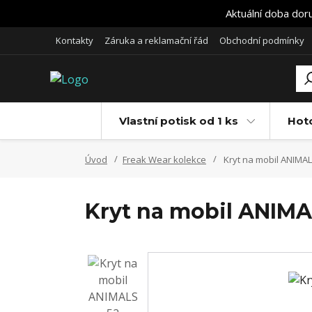
Aktuální doba dor
Kontakty
Záruka a reklamační řád
Obchodní podmínky
Vlastní potisk od 1 ks
Hot
Úvod
Freak Wear kolekce
Kryt na mobil ANIMAL
Kryt na mobil ANIMA