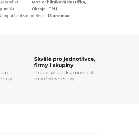
Materiál (+
Motiv : hliníková destička,
gramáž):
Okraje : TPU
Kompatibilní s modelem::
13 pro max
Skvělé pro jednotlivce,
firmy i skupiny
chom
Prodej již od 1ks, možnost
otazy.
množstevní slevy