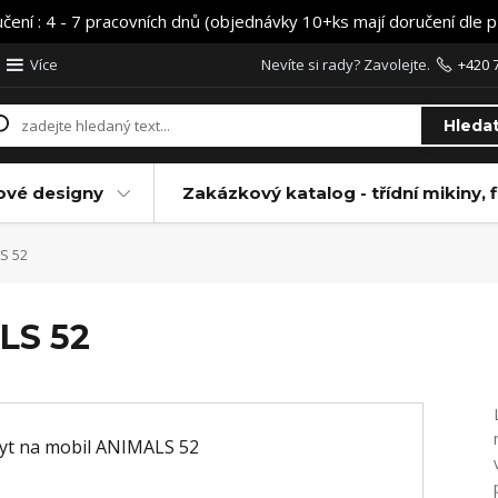
učení : 4 - 7 pracovních dnů (objednávky 10+ks mají doručení dle 
Více
Nevíte si rady? Zavolejte.
+420 
Hleda
ové designy
Zakázkový katalog - třídní mikiny, f
S 52
LS 52