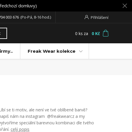
předchozí domluvy)
704 003 676
(Po-Pá, 8-16 hod.)
Přihlášení
0
ks
za
0 Kč
t
irmy..
Freak Wear kolekce
Líbí se ti motiv, ale není ve tvé oblíbené barvě?
napiš nám na instagram @freakwearcz a my
vytvoříme speciální barevnou kombinaci dle tvého
přání.
celý popis