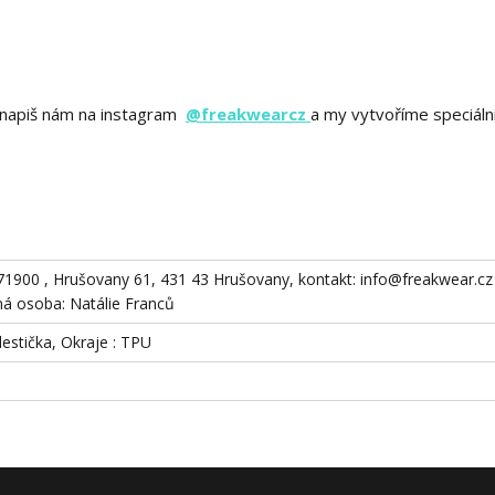
ě? napiš nám na instagram
@freakwearcz
a my vytvoříme speciáln
871900 , Hrušovany 61, 431 43 Hrušovany, kontakt: info@freakwear.cz 
 osoba: Natálie Franců
destička, Okraje : TPU