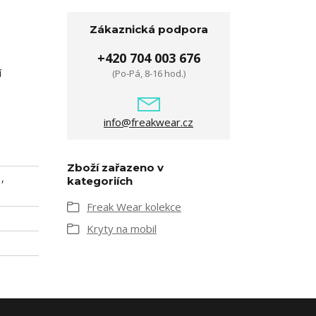
Zákaznická podpora
+420 704 003 676
í
(Po-Pá, 8-16 hod.)
info@freakwear.cz
Zboží zařazeno v
,
kategoriích
Freak Wear kolekce
Kryty na mobil