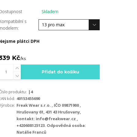
Dostupnost
Skladem
Kompatibilní s
modelem:
Nejsme plátci DPH
339 Kč
/
ks
Přidat do košíku
Číslo produktu:
|4
EAN kód:
40153455690
Výrobce:
Freak Wear s.r.o. , IČO 09871900 ,
Hrušovany 61, 431 43 Hrušovany,
kontakt: info@freakwear.cz ,
+420608125123. Odpovědná osoba:
Natálie Franců