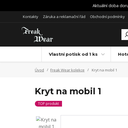
Aktuální doba dor
Kontakty
Záruka a reklamační řád
Obchodní podmínky
Vlastní potisk od 1 ks
Hot
Úvod
Freak Wear kolekce
Kryt na mobil 1
Kryt na mobil 1
TOP produkt