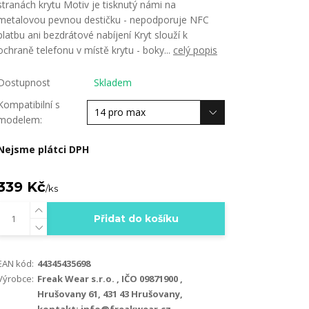
stranách krytu Motiv je tisknutý námi na
metalovou pevnou destičku - nepodporuje NFC
platbu ani bezdrátové nabíjení Kryt slouží k
ochraně telefonu v místě krytu - boky...
celý popis
Dostupnost
Skladem
Kompatibilní s
modelem:
Nejsme plátci DPH
339 Kč
/
ks
Přidat do košíku
EAN kód:
44345435698
Výrobce:
Freak Wear s.r.o. , IČO 09871900 ,
Hrušovany 61, 431 43 Hrušovany,