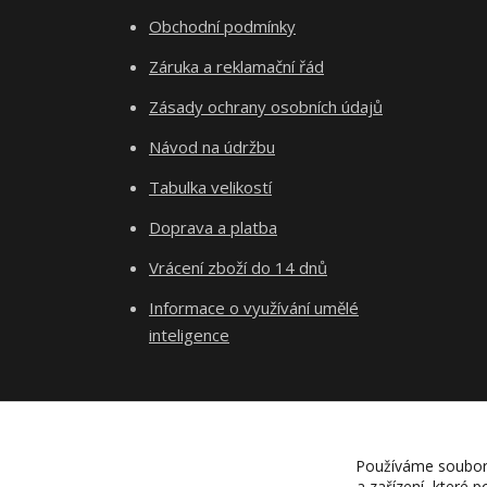
Obchodní podmínky
Záruka a reklamační řád
Zásady ochrany osobních údajů
Návod na údržbu
Tabulka velikostí
Doprava a platba
Vrácení zboží do 14 dnů
Informace o využívání umělé
inteligence
Používáme soubory 
a zařízení, které 