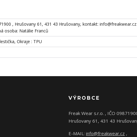
871900 , Hrušovany 61, 431 43 Hrušovany, kontakt: info@freakwear.cz 
 osoba: Natálie Franců
destička, Okraje : TPU
VÝROBCE
Freak Wear s.r.o. , IČO 0987190
Hrušovany 61, 431 43 Hrušovan
E-MAIL:
info@freakwear.cz
,