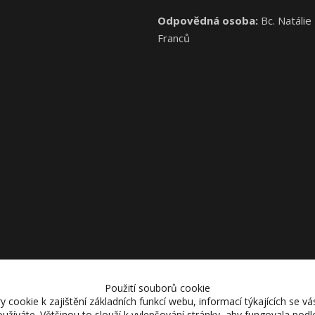
Odpovědná osoba:
Bc. Natálie
Franců
Použití souborů cookie
cookie k zajištění základních funkcí webu, informací týkajících se vás
používáte. Většinou to slouží k vylepšování stránky, aby fungovala podl