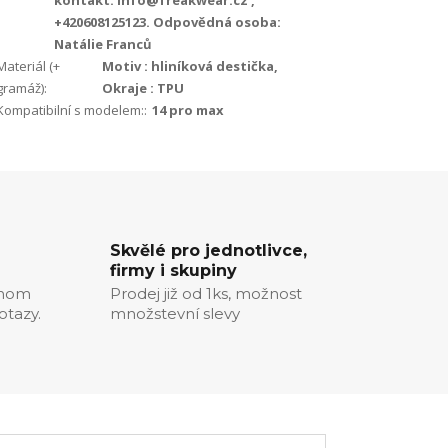
kontakt: info@freakwear.cz ,
+420608125123. Odpovědná osoba:
Natálie Franců
Materiál (+
Motiv : hliníková destička,
gramáž):
Okraje : TPU
Kompatibilní s modelem::
14 pro max
Skvělé pro jednotlivce,
firmy i skupiny
chom
Prodej již od 1ks, možnost
otazy.
množstevní slevy