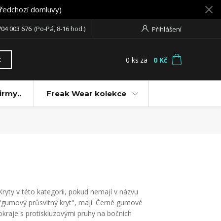
předchozí domluvy)
704 003 676
(Po-Pá, 8-16 hod.)
Přihlášení
0
ks
za
0 Kč
t
irmy..
Freak Wear kolekce
Kryty v této kategorii, pokud nemají v názvu
"gumový průsvitný kryt", mají: Černé gumové
okraje s protiskluzovými pruhy na bočních