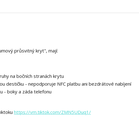
umový průsvitný kryt", mají:
uhy na bočních stranách krytu
ou destičku - nepodporuje NFC platbu ani bezdrátové nabíjení
tu - boky a záda telefonu
Tiktoku
https://vm.tiktok.com/ZMN5UDuq1/