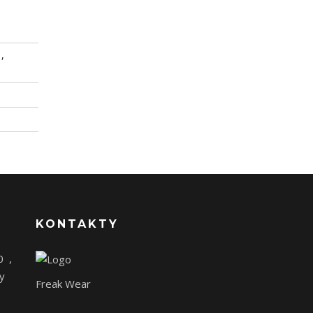
,
KONTAKTY
0
,
y
Freak Wear