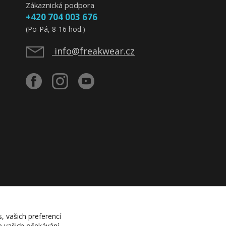
Zákaznická podpora
+420 704 003 676
(Po-Pá, 8-16 hod.)
info@freakwear.cz
, vašich preferencí
e vašich očekávání.