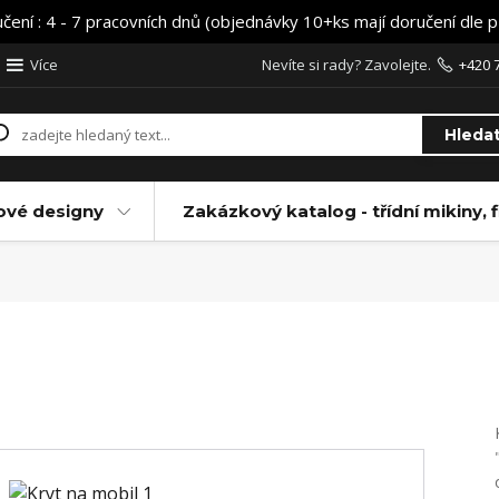
učení : 4 - 7 pracovních dnů (objednávky 10+ks mají doručení dle 
Více
Nevíte si rady? Zavolejte.
+420 
Hleda
ové designy
Zakázkový katalog - třídní mikiny, f