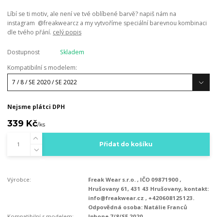
Líbí se ti motiv, ale není ve tvé oblíbené barvě? napiš nám na
instagram @freakwearcz a my vytvoříme speciální barevnou kombinaci
dle tvého přání.
celý popis
Dostupnost
Skladem
Kompatibilní s modelem:
Nejsme plátci DPH
339 Kč
/
ks
Přidat do košíku
Výrobce:
Freak Wear s.r.o. , IČO 09871900 ,
Hrušovany 61, 431 43 Hrušovany, kontakt:
info@freakwear.cz , +420608125123.
Odpovědná osoba: Natálie Franců
Kompatibilní s modelem:
Iphone 7/8/SE 2020