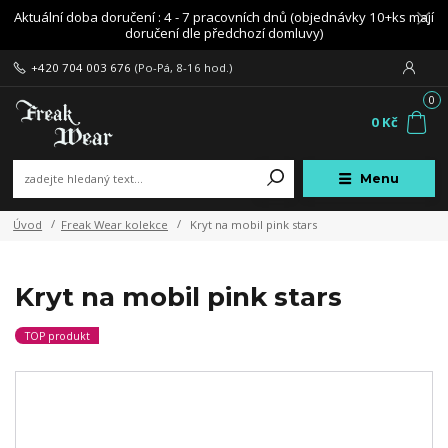
Aktuální doba doručení : 4 - 7 pracovních dnů (objednávky 10+ks mají
doručení dle předchozí domluvy)
+420 704 003 676
(Po-Pá, 8-16 hod.)
0
0 Kč
Menu
Úvod
Freak Wear kolekce
Kryt na mobil pink stars
Kryt na mobil pink stars
TOP produkt