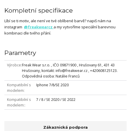
Kompletní specifikace
Líbí se ti motiv, ale není ve tvé oblíbené barvě? napiš nám na
instagram
@freakwearcz
a my vytvoříme speciální barevnou
kombinaci dle tvého přání.
Parametry
Výrobce
Freak Wear s.r.o. , IČO 09871900 , Hrušovany 61, 431 43
Hrušovany, kontakt: info@freakwear.cz , +420608125123.
Odpovědná osoba: Natálie Franců
Kompatibilní s
Iphone 7/8/SE 2020
modelem
Kompatibilní s
7 / 8 / SE 2020 / SE 2022
modelem:
Zákaznická podpora