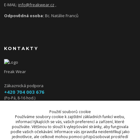
E-MAIL:
info@freakwear.cz
,
Odpovědná osoba:
Bc. Natálie Franců
KONTAKTY
Freak Wear
Zákaznická podpora
+420 704 003 676
(Po-Pá, 8-16 hod.)
info@freakwear.cz
Použití souborů cookie
Používáme soubory cookie k zajištění základních funkcí webu,
informací týkajících se vás, vašich preferencí a zařízení, které
používáte. Většinou to slouží k vylepšování stránky, aby fungovala
podle vašich očekávání. Informace vás zpravidla neidentifikují jako
jednotlivce, ale celkově mohou pomoci přizpůsobovat prostředí