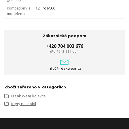
Kompatibilní s
12 Pro MAX
modelem:
Zákaznická podpora
+420 704 003 676
(Po-Pá, 8-16 hod.)
info@freakwear.cz
Zboží zařazeno v kategoriích
Freak Wear kolekce
Kryty na mobil