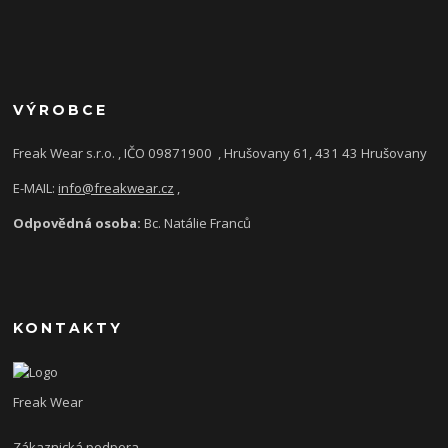
VÝROBCE
Freak Wear s.r.o. , IČO 09871900
, Hrušovany 61, 431 43 Hrušovany
E-MAIL:
info@freakwear.cz
,
Odpovědná osoba:
Bc. Natálie Franců
KONTAKTY
Freak Wear
Zákaznická podpora