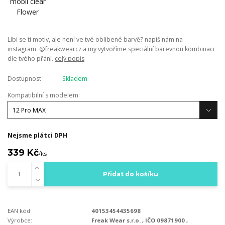
Líbí se ti motiv, ale není ve tvé oblíbené barvě? napiš nám na
instagram @freakwearcz a my vytvoříme speciální barevnou kombinaci
dle tvého přání.
celý popis
Dostupnost
Skladem
Kompatibilní s modelem:
Nejsme plátci DPH
339 Kč
/
ks
Přidat do košíku
EAN kód:
40153454435698
Výrobce:
Freak Wear s.r.o. , IČO 09871900 ,