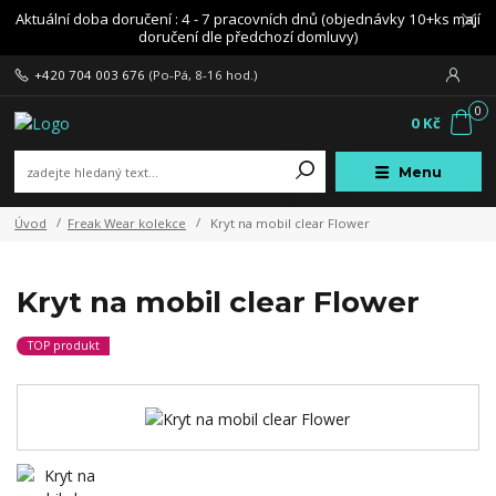
Aktuální doba doručení : 4 - 7 pracovních dnů (objednávky 10+ks mají
doručení dle předchozí domluvy)
+420 704 003 676
(Po-Pá, 8-16 hod.)
0
0 Kč
Menu
Úvod
Freak Wear kolekce
Kryt na mobil clear Flower
Kryt na mobil clear Flower
TOP produkt