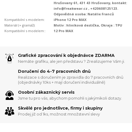
Hrušovany 61, 431 43 Hrušovany, kontakt:
info@freakwear.cz , +420608125123.
Odpovědná osoba: Natálie Franců
Kompatibilní s modelem:
iPhone 12 Pro MAX
Materiál (+ gramáž):
Motiv : hliníková destička, Okraje : TPU
Kompatibilní s modelem::
12 Pro MAX
Grafické zpracování k objednávce ZDARMA
Nemáte grafiku, ale jen představu ? Zrealizujeme Vám ji.
Doručení do 4-7 pracovních dnů
Realizace s doručením je zpravidla do 7 pracovních dnů
(objednávky 10ks + mají doručení individuálně)
Osobní zákaznický servis
Jsme tu pro vás, abychom pomohli s jakýmikoli dotazy.
Skvělé pro jednotlivce, firmy i skupiny
Prodej již od 1ks, možnost množstevní slevy