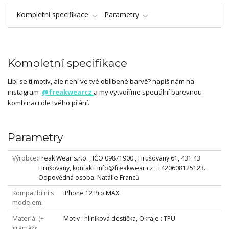
Kompletní specifikace
Parametry
Kompletní specifikace
Líbí se ti motiv, ale není ve tvé oblíbené barvě? napiš nám na
instagram
@freakwearcz
a my vytvoříme speciální barevnou
kombinaci dle tvého přání.
Parametry
Výrobce
Freak Wear s.r.o. , IČO 09871900 , Hrušovany 61, 431 43
Hrušovany, kontakt: info@freakwear.cz , +420608125123.
Odpovědná osoba: Natálie Franců
Kompatibilní s
iPhone 12 Pro MAX
modelem
Materiál (+
Motiv : hliníková destička, Okraje : TPU
gramáž)