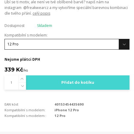
Líbí se ti motiv, ale není ve tvé oblíbené barvě? napiš nám na
instagram @freakwearcz a my vytvoříme speciální barevnou kombinaci
dle tvého přání.
celý popis
Dostupnost
Skladem
Kompatibilní s modelem:
Nejsme plátci DPH
339 Kč
/
ks
Přidat do košíku
EAN kód:
40153454435690
Kompatibilní s modelem:
iPhone 12 Pro
Kompatibilní s modelem::
12 Pro