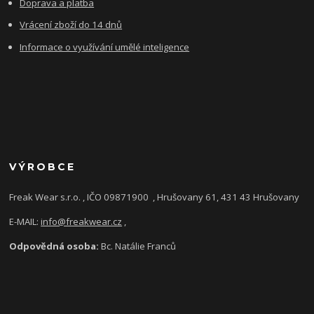
Doprava a platba
Vrácení zboží do 14 dnů
Informace o využívání umělé inteligence
VÝROBCE
Freak Wear s.r.o. , IČO 09871900
, Hrušovany 61, 431 43 Hrušovany
E-MAIL:
info@freakwear.cz
,
Odpovědná osoba:
Bc. Natálie Franců