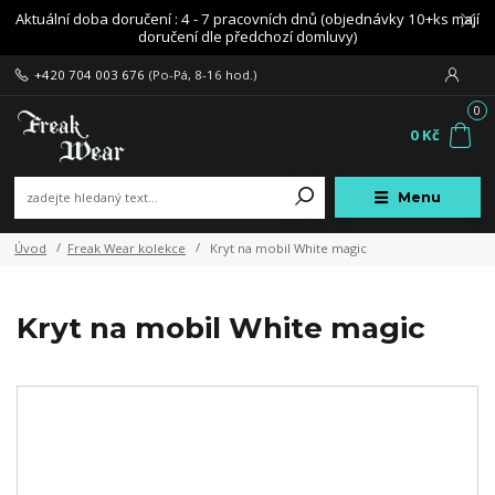
Aktuální doba doručení : 4 - 7 pracovních dnů (objednávky 10+ks mají
doručení dle předchozí domluvy)
+420 704 003 676
(Po-Pá, 8-16 hod.)
0
0 Kč
Menu
Úvod
Freak Wear kolekce
Kryt na mobil White magic
Kryt na mobil White magic