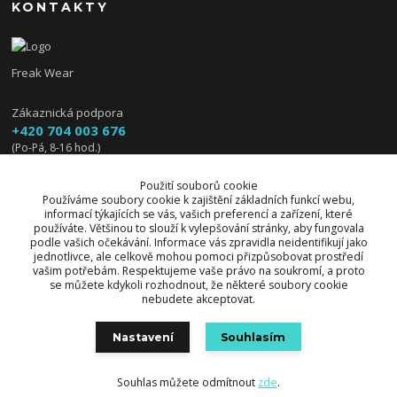
KONTAKTY
Freak Wear
Zákaznická podpora
+420 704 003 676
(Po-Pá, 8-16 hod.)
info@freakwear.cz
Použití souborů cookie
Používáme soubory cookie k zajištění základních funkcí webu,
informací týkajících se vás, vašich preferencí a zařízení, které
používáte. Většinou to slouží k vylepšování stránky, aby fungovala
podle vašich očekávání. Informace vás zpravidla neidentifikují jako
jednotlivce, ale celkově mohou pomoci přizpůsobovat prostředí
vašim potřebám. Respektujeme vaše právo na soukromí, a proto
se můžete kdykoli rozhodnout, že některé soubory cookie
nebudete akceptovat.
Upravit sběr cookies.
Nastavení
Souhlasím
© 2026 Freak Wear všechna práva vyhrazena.
Souhlas můžete odmítnout
zde
.
Vytvořeno na
Eshop-rychle.cz