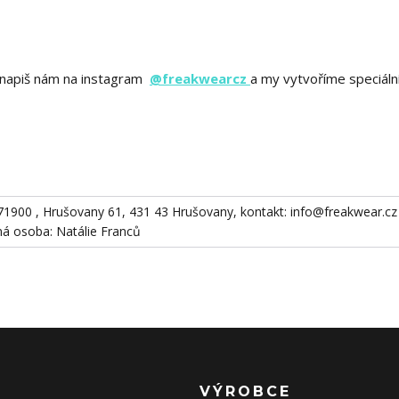
ě? napiš nám na instagram
@freakwearcz
a my vytvoříme speciáln
871900 , Hrušovany 61, 431 43 Hrušovany, kontakt: info@freakwear.cz 
 osoba: Natálie Franců
VÝROBCE