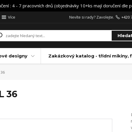
učení : 4 - 7 pracovních dnů (objednávky 10+ks mají doručení dle 
Více
Nevíte si rady? Zavolejte.
+420 
Hleda
ové designy
Zakázkový katalog - třídní mikiny, f
 36
L 36