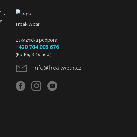
0
,
y
Freak Wear
Zákaznická podpora
+420 704 003 676
(Po-Pá, 8-16 hod.)
info@freakwear.cz