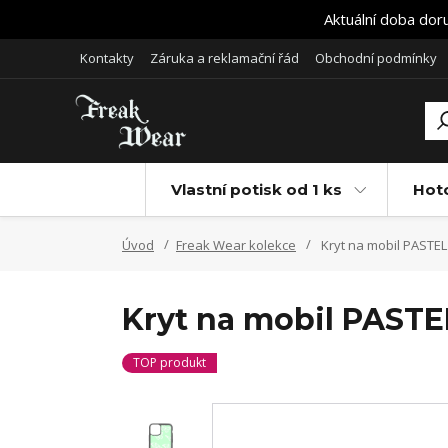
Aktuální doba dor
Kontakty
Záruka a reklamační řád
Obchodní podmínky
Vlastní potisk od 1 ks
Hot
Úvod
Freak Wear kolekce
Kryt na mobil PASTEL
Kryt na mobil PASTE
TOP produkt