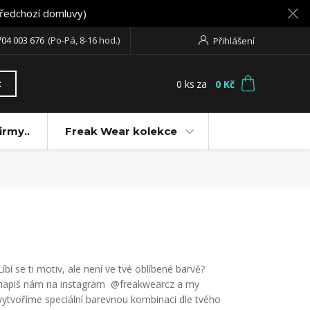
předchozí domluvy)
704 003 676
(Po-Pá, 8-16 hod.)
Přihlášení
0
ks
za
0 Kč
t
irmy..
Freak Wear kolekce
Líbí se ti motiv, ale není ve tvé oblíbené barvě?
napiš nám na instagram @freakwearcz a my
vytvoříme speciální barevnou kombinaci dle tvého