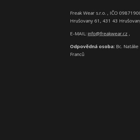
Freak Wear s.r.o. , IČO 0987190
Hrušovany 61, 431 43 Hrušovan
E-MAIL:
info@freakwear.cz
,
Odpovědná osoba:
Bc. Natálie
Franců