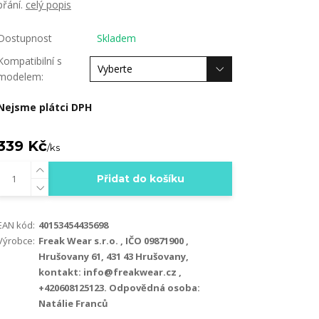
přání.
celý popis
Dostupnost
Skladem
Kompatibilní s
modelem:
Nejsme plátci DPH
339 Kč
/
ks
Přidat do košíku
EAN kód:
40153454435698
Výrobce:
Freak Wear s.r.o. , IČO 09871900 ,
Hrušovany 61, 431 43 Hrušovany,
kontakt: info@freakwear.cz ,
+420608125123. Odpovědná osoba:
Natálie Franců