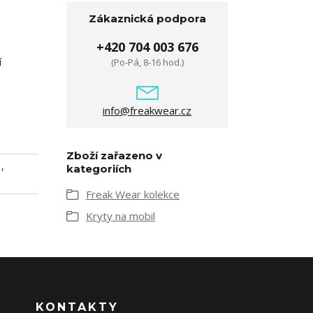
Zákaznická podpora
+420 704 003 676
í
(Po-Pá, 8-16 hod.)
info@freakwear.cz
Zboží zařazeno v
,
kategoriích
Freak Wear kolekce
Kryty na mobil
KONTAKTY