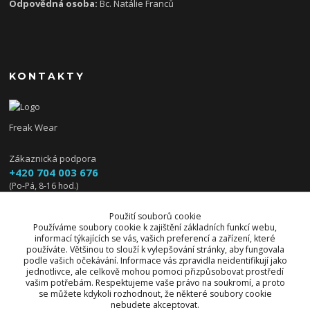
Odpovědná osoba:
Bc. Natálie Franců
KONTAKTY
Freak Wear
Zákaznická podpora
+420 704 003 676
(Po-Pá, 8-16 hod.)
info@freakwear.cz
Použití souborů cookie
Používáme soubory cookie k zajištění základních funkcí webu,
informací týkajících se vás, vašich preferencí a zařízení, které
používáte. Většinou to slouží k vylepšování stránky, aby fungovala
podle vašich očekávání. Informace vás zpravidla neidentifikují jako
jednotlivce, ale celkově mohou pomoci přizpůsobovat prostředí
vašim potřebám. Respektujeme vaše právo na soukromí, a proto
se můžete kdykoli rozhodnout, že některé soubory cookie
nebudete akceptovat.