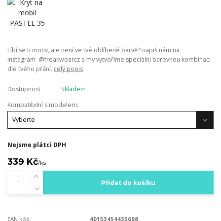
Líbí se ti motiv, ale není ve tvé oblíbené barvě? napiš nám na
instagram @freakwearcz a my vytvoříme speciální barevnou kombinaci
dle tvého přání.
celý popis
Dostupnost
Skladem
Kompatibilní s modelem:
Nejsme plátci DPH
339 Kč
/
ks
Přidat do košíku
EAN kód:
40153454435698