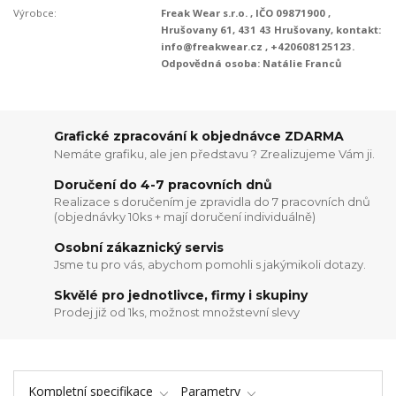
Výrobce:
Freak Wear s.r.o. , IČO 09871900 ,
Hrušovany 61, 431 43 Hrušovany, kontakt:
info@freakwear.cz , +420608125123.
Odpovědná osoba: Natálie Franců
Grafické zpracování k objednávce ZDARMA
Nemáte grafiku, ale jen představu ? Zrealizujeme Vám ji.
Doručení do 4-7 pracovních dnů
Realizace s doručením je zpravidla do 7 pracovních dnů
(objednávky 10ks + mají doručení individuálně)
Osobní zákaznický servis
Jsme tu pro vás, abychom pomohli s jakýmikoli dotazy.
Skvělé pro jednotlivce, firmy i skupiny
Prodej již od 1ks, možnost množstevní slevy
Kompletní specifikace
Parametry