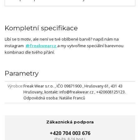
Kompletní specifikace
Líbí se ti motiv, ale není ve tvé oblíbené barvě? napiš nám na
instagram
@freakwearcz
a my vytvoříme speciální barevnou
kombinaci dle tvého přání.
Parametry
Výrobce
Freak Wear s.r.o. , IČO 09871900 , Hrušovany 61, 431 43
Hrušovany, kontakt: info@freakwear.cz , +420608125123.
Odpovědná osoba: Natálie Franců
Zákaznická podpora
+420 704 003 676
(Po-Pá, 8-16 hod.)