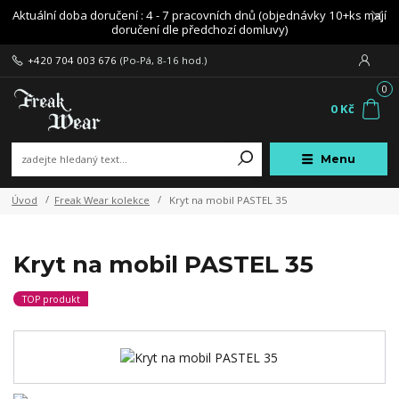
Aktuální doba doručení : 4 - 7 pracovních dnů (objednávky 10+ks mají
doručení dle předchozí domluvy)
+420 704 003 676
(Po-Pá, 8-16 hod.)
0
0 Kč
Menu
Úvod
Freak Wear kolekce
Kryt na mobil PASTEL 35
Kryt na mobil PASTEL 35
TOP produkt