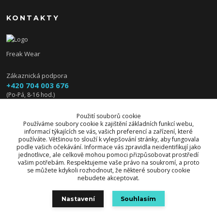
KONTAKTY
Freak Wear
Zákaznická podpora
+420 704 003 676
(Po-Pá, 8-16 hod.)
info@freakwear.cz
Použití souborů cookie
Používáme soubory cookie k zajištění základních funkcí webu,
informací týkajících se vás, vašich preferencí a zařízení, které
používáte. Většinou to slouží k vylepšování stránky, aby fungovala
podle vašich očekávání. Informace vás zpravidla neidentifikují jako
jednotlivce, ale celkově mohou pomoci přizpůsobovat prostředí
vašim potřebám. Respektujeme vaše právo na soukromí, a proto
se můžete kdykoli rozhodnout, že některé soubory cookie
nebudete akceptovat.
Upravit sběr cookies.
Nastavení
Souhlasím
© 2026 Freak Wear všechna práva vyhrazena.