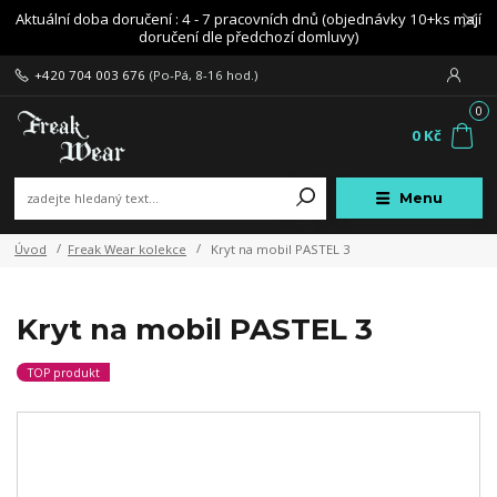
Aktuální doba doručení : 4 - 7 pracovních dnů (objednávky 10+ks mají
doručení dle předchozí domluvy)
+420 704 003 676
(Po-Pá, 8-16 hod.)
0
0 Kč
Menu
Úvod
Freak Wear kolekce
Kryt na mobil PASTEL 3
Kryt na mobil PASTEL 3
TOP produkt