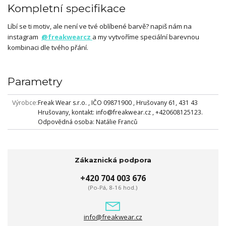
Kompletní specifikace
Líbí se ti motiv, ale není ve tvé oblíbené barvě? napiš nám na
instagram
@freakwearcz
a my vytvoříme speciální barevnou
kombinaci dle tvého přání.
Parametry
Výrobce
Freak Wear s.r.o. , IČO 09871900 , Hrušovany 61, 431 43
Hrušovany, kontakt: info@freakwear.cz , +420608125123.
Odpovědná osoba: Natálie Franců
Zákaznická podpora
+420 704 003 676
(Po-Pá, 8-16 hod.)
info@freakwear.cz