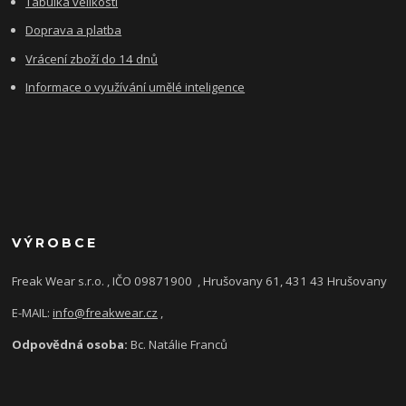
Tabulka velikostí
Doprava a platba
Vrácení zboží do 14 dnů
Informace o využívání umělé inteligence
VÝROBCE
Freak Wear s.r.o. , IČO 09871900
, Hrušovany 61, 431 43 Hrušovany
E-MAIL:
info@freakwear.cz
,
Odpovědná osoba:
Bc. Natálie Franců