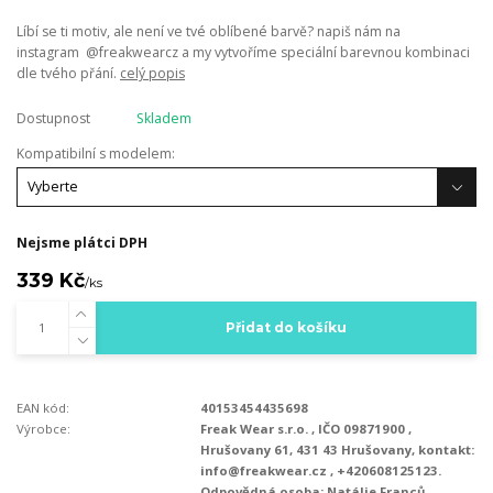
Líbí se ti motiv, ale není ve tvé oblíbené barvě? napiš nám na
instagram @freakwearcz a my vytvoříme speciální barevnou kombinaci
dle tvého přání.
celý popis
Dostupnost
Skladem
Kompatibilní s modelem:
Nejsme plátci DPH
339 Kč
/
ks
Přidat do košíku
EAN kód:
40153454435698
Výrobce:
Freak Wear s.r.o. , IČO 09871900 ,
Hrušovany 61, 431 43 Hrušovany, kontakt:
info@freakwear.cz , +420608125123.
Odpovědná osoba: Natálie Franců