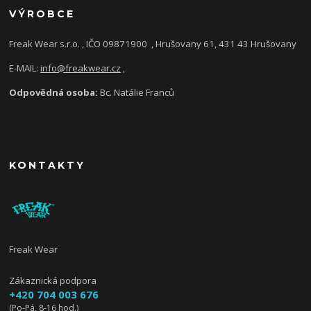
VÝROBCE
Freak Wear s.r.o. , IČO 09871900
, Hrušovany 61, 431 43 Hrušovany
E-MAIL:
info@freakwear.cz
,
Odpovědná osoba:
Bc. Natálie Franců
KONTAKTY
Freak Wear
Zákaznická podpora
+420 704 003 676
(Po-Pá, 8-16 hod.)