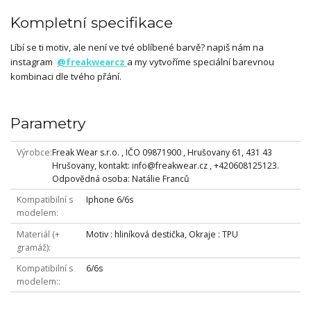
Kompletní specifikace
Líbí se ti motiv, ale není ve tvé oblíbené barvě? napiš nám na
instagram
@freakwearcz
a my vytvoříme speciální barevnou
kombinaci dle tvého přání.
Parametry
Výrobce
Freak Wear s.r.o. , IČO 09871900 , Hrušovany 61, 431 43
Hrušovany, kontakt: info@freakwear.cz , +420608125123.
Odpovědná osoba: Natálie Franců
Kompatibilní s
Iphone 6/6s
modelem
Materiál (+
Motiv : hliníková destička, Okraje : TPU
gramáž)
Kompatibilní s
6/6s
modelem: