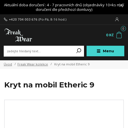
Aktuální doba doručení : 4 - 7 pracovních dnů (objednávky 10+ks mají
doručení dle předchozí domluvy)
+420 704 003 676
(Po-Pá, 8-16 hod.)
0
0 Kč
Menu
Úvod
Freak Wear kolekce
Kryt na mobil Etheric 9
Kryt na mobil Etheric 9