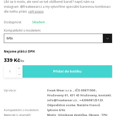
Líbí se ti motiv, ale není ve tvé oblíbené barvě? napiš nám na
instagram @freakwearcz a my vytvoříme speciální barevnou kombinaci
dle tvého přání.
celý popis
Dostupnost
Skladem
Kompatibilní s modelem:
Nejsme plátci DPH
339 Kč
/
ks
Přidat do košíku
Výrobce:
Freak Wear s.r.o. , IČO 09871900 ,
Hrušovany 61, 431 43 Hrušovany, kontakt:
info@freakwear.cz , +420608125123.
Odpovědná osoba: Natálie Franců
Kompatibilní s modelem:
Iphone 6/6s
Materiál (+ gramáž):
Motiv : hliníková destička, Okraje : TPU