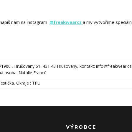
ě? napiš nám na instagram
@freakwearcz
a my vytvoříme speciáln
871900 , Hrušovany 61, 431 43 Hrušovany, kontakt: info@freakwear.cz 
 osoba: Natálie Franců
destička, Okraje : TPU
VÝROBCE