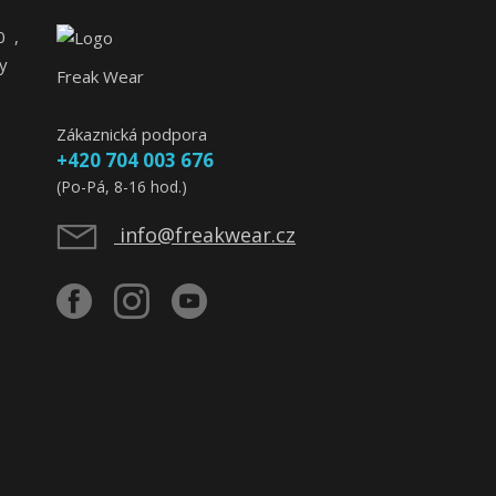
0
,
y
Freak Wear
Zákaznická podpora
+420 704 003 676
(Po-Pá, 8-16 hod.)
info@freakwear.cz