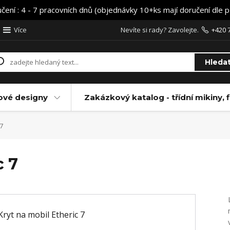
učení : 4 - 7 pracovních dnů (objednávky 10+ks mají doručení dle 
Více
Nevíte si rady? Zavolejte.
+420 
Hleda
ové designy
Zakázkový katalog - třídní mikiny, f
 7
c 7