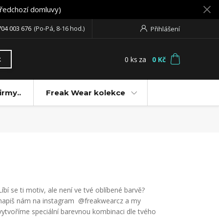
předchozí domluvy)
704 003 676
(Po-Pá, 8-16 hod.)
Přihlášení
0
ks
za
0 Kč
t
irmy..
Freak Wear kolekce
Líbí se ti motiv, ale není ve tvé oblíbené barvě?
napiš nám na instagram @freakwearcz a my
vytvoříme speciální barevnou kombinaci dle tvého