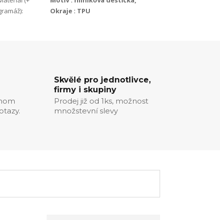
Materiál (+
Motiv : hliníková destička,
gramáž):
Okraje : TPU
Skvělé pro jednotlivce,
firmy i skupiny
chom
Prodej již od 1ks, možnost
otazy.
množstevní slevy