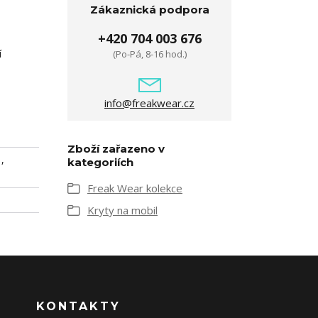
Zákaznická podpora
+420 704 003 676
í
(Po-Pá, 8-16 hod.)
info@freakwear.cz
Zboží zařazeno v
,
kategoriích
Freak Wear kolekce
Kryty na mobil
KONTAKTY