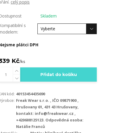
přání.
celý popis
Dostupnost
Skladem
Kompatibilní s
modelem:
Nejsme plátci DPH
339 Kč
/
ks
Přidat do košíku
EAN kód:
40153454435690
Výrobce:
Freak Wear s.r.o. , IČO 09871900 ,
Hrušovany 61, 431 43 Hrušovany,
kontakt: info@freakwear.cz ,
+420608125123. Odpovědná osoba:
Natálie Franců