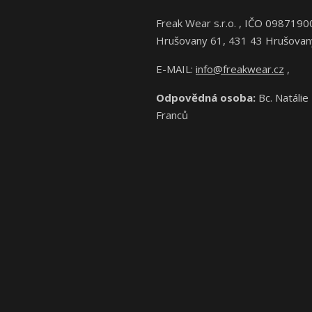
Freak Wear s.r.o. , IČO 0987190
Hrušovany 61, 431 43 Hrušovan
E-MAIL:
info@freakwear.cz
,
Odpovědná osoba:
Bc. Natálie
Franců