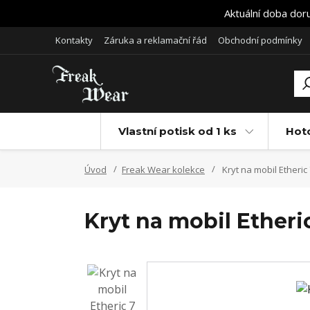
Aktuální doba dor
Kontakty
Záruka a reklamační řád
Obchodní podmínky
Vlastní potisk od 1 ks
Hot
Úvod
Freak Wear kolekce
Kryt na mobil Etheric
Kryt na mobil Etheri