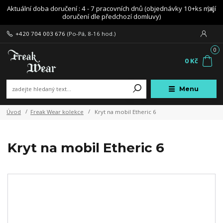
Aktuální doba doručení : 4 - 7 pracovních dnů (objednávky 10+ks mají
doručení dle předchozí domluvy)
+420 704 003 676
(Po-Pá, 8-16 hod.)
0
0 Kč
Menu
Úvod
Freak Wear kolekce
Kryt na mobil Etheric 6
Kryt na mobil Etheric 6