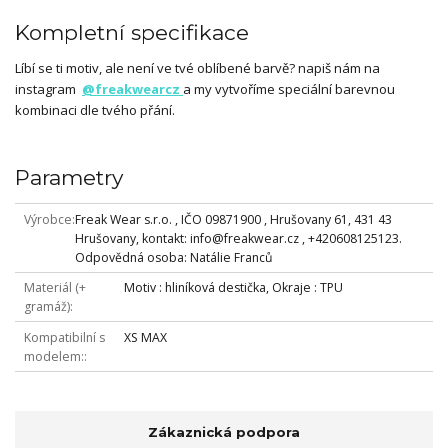
Kompletní specifikace
Líbí se ti motiv, ale není ve tvé oblíbené barvě? napiš nám na
instagram
@freakwearcz
a my vytvoříme speciální barevnou
kombinaci dle tvého přání.
Parametry
Výrobce
Freak Wear s.r.o. , IČO 09871900 , Hrušovany 61, 431 43
Hrušovany, kontakt: info@freakwear.cz , +420608125123.
Odpovědná osoba: Natálie Franců
Materiál (+
Motiv : hliníková destička, Okraje : TPU
gramáž)
Kompatibilní s
XS MAX
modelem:
Zákaznická podpora