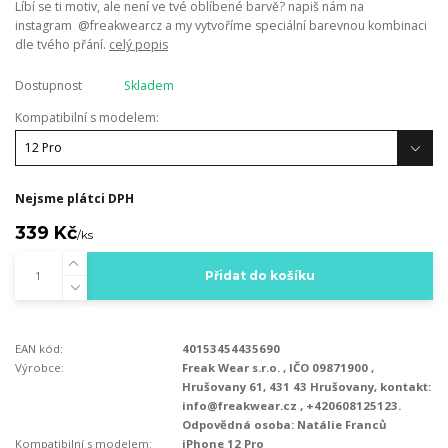
Líbí se ti motiv, ale není ve tvé oblíbené barvě? napiš nám na
instagram @freakwearcz a my vytvoříme speciální barevnou kombinaci
dle tvého přání.
celý popis
Dostupnost
Skladem
Kompatibilní s modelem:
Nejsme plátci DPH
339 Kč
/
ks
Přidat do košíku
EAN kód:
40153454435690
Výrobce:
Freak Wear s.r.o. , IČO 09871900 ,
Hrušovany 61, 431 43 Hrušovany, kontakt:
info@freakwear.cz , +420608125123.
Odpovědná osoba: Natálie Franců
Kompatibilní s modelem:
iPhone 12 Pro