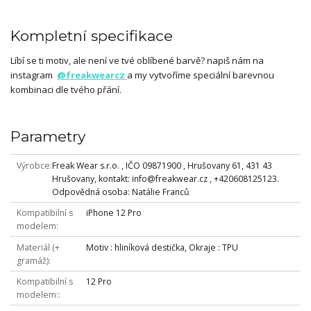
Kompletní specifikace
Líbí se ti motiv, ale není ve tvé oblíbené barvě? napiš nám na
instagram
@freakwearcz
a my vytvoříme speciální barevnou
kombinaci dle tvého přání.
Parametry
Výrobce
Freak Wear s.r.o. , IČO 09871900 , Hrušovany 61, 431 43
Hrušovany, kontakt: info@freakwear.cz , +420608125123.
Odpovědná osoba: Natálie Franců
Kompatibilní s
iPhone 12 Pro
modelem
Materiál (+
Motiv : hliníková destička, Okraje : TPU
gramáž)
Kompatibilní s
12 Pro
modelem: