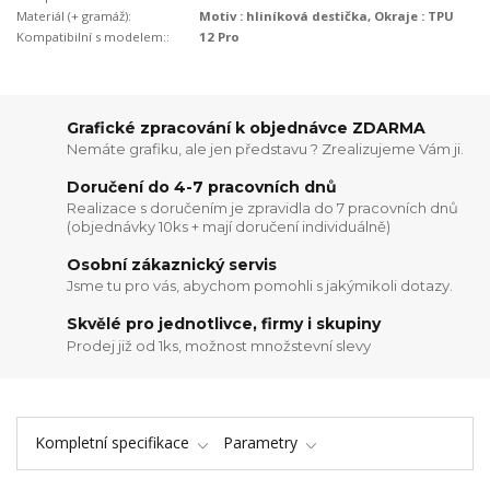
Materiál (+ gramáž):
Motiv : hliníková destička, Okraje : TPU
Kompatibilní s modelem::
12 Pro
Grafické zpracování k objednávce ZDARMA
Nemáte grafiku, ale jen představu ? Zrealizujeme Vám ji.
Doručení do 4-7 pracovních dnů
Realizace s doručením je zpravidla do 7 pracovních dnů
(objednávky 10ks + mají doručení individuálně)
Osobní zákaznický servis
Jsme tu pro vás, abychom pomohli s jakýmikoli dotazy.
Skvělé pro jednotlivce, firmy i skupiny
Prodej již od 1ks, možnost množstevní slevy
Kompletní specifikace
Parametry