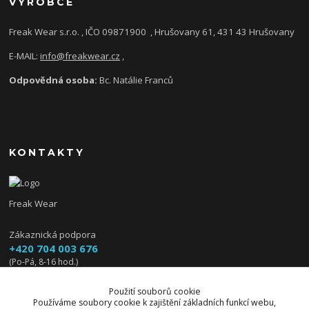
VÝROBCE
Freak Wear s.r.o. , IČO 09871900
, Hrušovany 61, 431 43 Hrušovany
E-MAIL:
info@freakwear.cz
,
Odpovědná osoba:
Bc. Natálie Franců
KONTAKTY
Freak Wear
Zákaznická podpora
+420 704 003 676
(Po-Pá, 8-16 hod.)
info@freakwear.cz
Použití souborů cookie
Používáme soubory cookie k zajištění základních funkcí webu,