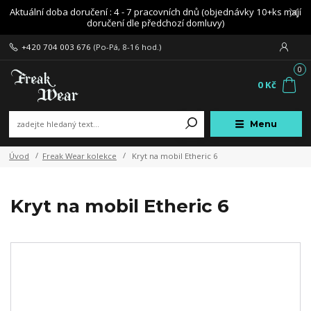
Aktuální doba doručení : 4 - 7 pracovních dnů (objednávky 10+ks mají
doručení dle předchozí domluvy)
+420 704 003 676
(Po-Pá, 8-16 hod.)
0
0 Kč
Menu
Úvod
Freak Wear kolekce
Kryt na mobil Etheric 6
Kryt na mobil Etheric 6