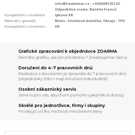
info@freakwear.cz , +420608125123.
Odpovědná osoba: Natálie Franců
Kompatibilní s modelem:
Iphone XR
Materiál (+ gramáž):
Motiv : hliníková destička, Okraje : TPU
Kompatibilní s modelem::
XR
Grafické zpracování k objednávce ZDARMA
Nemáte grafiku, ale jen představu ? Zrealizujeme Vám ji.
Doručení do 4-7 pracovních dnů
Realizace s doručením je zpravidla do 7 pracovních dnů
(objednávky 10ks + mají doručení individuálně)
Osobní zákaznický servis
Jsme tu pro vás, abychom pomohli s jakýmikoli dotazy.
Skvělé pro jednotlivce, firmy i skupiny
Prodej již od 1ks, možnost množstevní slevy