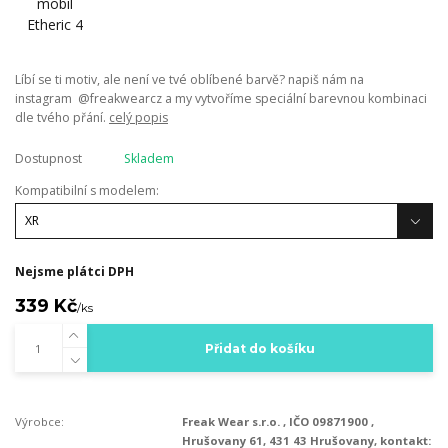
Líbí se ti motiv, ale není ve tvé oblíbené barvě? napiš nám na
instagram @freakwearcz a my vytvoříme speciální barevnou kombinaci
dle tvého přání.
celý popis
Dostupnost
Skladem
Kompatibilní s modelem:
Nejsme plátci DPH
339 Kč
/
ks
Přidat do košíku
Výrobce:
Freak Wear s.r.o. , IČO 09871900 ,
Hrušovany 61, 431 43 Hrušovany, kontakt: