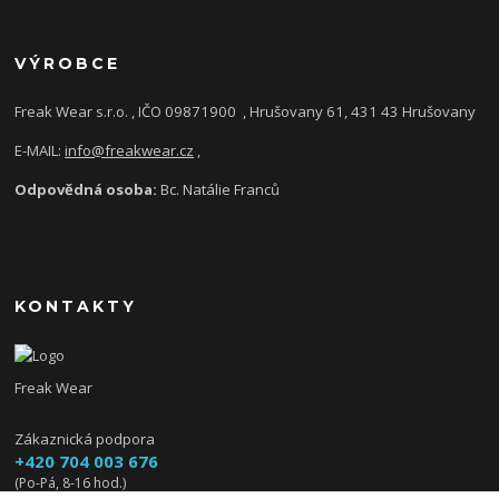
VÝROBCE
Freak Wear s.r.o. , IČO 09871900
, Hrušovany 61, 431 43 Hrušovany
E-MAIL:
info@freakwear.cz
,
Odpovědná osoba:
Bc. Natálie Franců
KONTAKTY
Freak Wear
Zákaznická podpora
+420 704 003 676
(Po-Pá, 8-16 hod.)