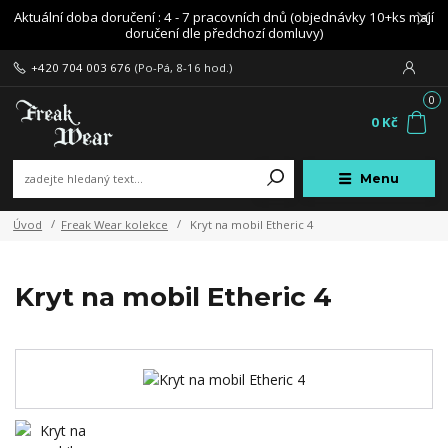
Aktuální doba doručení : 4 - 7 pracovních dnů (objednávky 10+ks mají
doručení dle předchozí domluvy)
+420 704 003 676
(Po-Pá, 8-16 hod.)
0
0 Kč
Menu
Úvod
Freak Wear kolekce
Kryt na mobil Etheric 4
Kryt na mobil Etheric 4