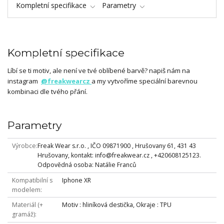
Kompletní specifikace
Parametry
Kompletní specifikace
Líbí se ti motiv, ale není ve tvé oblíbené barvě? napiš nám na
instagram
@freakwearcz
a my vytvoříme speciální barevnou
kombinaci dle tvého přání.
Parametry
Výrobce
Freak Wear s.r.o. , IČO 09871900 , Hrušovany 61, 431 43
Hrušovany, kontakt: info@freakwear.cz , +420608125123.
Odpovědná osoba: Natálie Franců
Kompatibilní s
Iphone XR
modelem
Materiál (+
Motiv : hliníková destička, Okraje : TPU
gramáž)