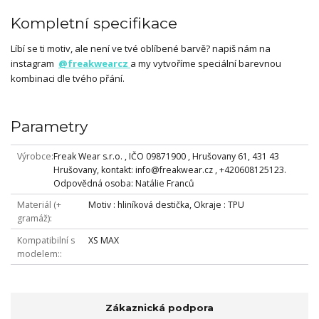
Kompletní specifikace
Líbí se ti motiv, ale není ve tvé oblíbené barvě? napiš nám na
instagram
@freakwearcz
a my vytvoříme speciální barevnou
kombinaci dle tvého přání.
Parametry
Výrobce
Freak Wear s.r.o. , IČO 09871900 , Hrušovany 61, 431 43
Hrušovany, kontakt: info@freakwear.cz , +420608125123.
Odpovědná osoba: Natálie Franců
Materiál (+
Motiv : hliníková destička, Okraje : TPU
gramáž)
Kompatibilní s
XS MAX
modelem:
Zákaznická podpora