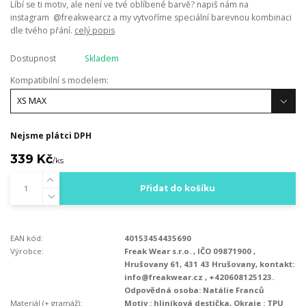
Líbí se ti motiv, ale není ve tvé oblíbené barvě? napiš nám na
instagram @freakwearcz a my vytvoříme speciální barevnou kombinaci
dle tvého přání.
celý popis
Dostupnost
Skladem
Kompatibilní s modelem:
Nejsme plátci DPH
339 Kč
/
ks
Přidat do košíku
EAN kód:
40153454435690
Výrobce:
Freak Wear s.r.o. , IČO 09871900 ,
Hrušovany 61, 431 43 Hrušovany, kontakt:
info@freakwear.cz , +420608125123.
Odpovědná osoba: Natálie Franců
Materiál (+ gramáž):
Motiv : hliníková destička, Okraje : TPU