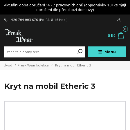
Aktuální doba doručení : 4 - 7 pracovních dnů (objednávky 10+ks mají
doručení dle předchozí domluvy)
+420 704 003 676
(Po-Pá, 8-16 hod.)
0
0 Kč
Menu
Úvod
Freak Wear kolekce
Kryt na mobil Etheric 3
Kryt na mobil Etheric 3