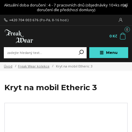
Aktuální doba doručení : 4 - 7 pracovních dnů (objednávky 10+ks mají
doručení dle předchozí domluvy)
+420 704 003 676
(Po-Pá, 8-16 hod.)
0
0 Kč
Menu
Úvod
Freak Wear kolekce
Kryt na mobil Etheric 3
Kryt na mobil Etheric 3