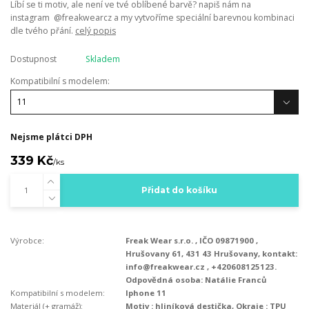
Líbí se ti motiv, ale není ve tvé oblíbené barvě? napiš nám na
instagram @freakwearcz a my vytvoříme speciální barevnou kombinaci
dle tvého přání.
celý popis
Dostupnost
Skladem
Kompatibilní s modelem:
Nejsme plátci DPH
339 Kč
/
ks
Přidat do košíku
Výrobce:
Freak Wear s.r.o. , IČO 09871900 ,
Hrušovany 61, 431 43 Hrušovany, kontakt:
info@freakwear.cz , +420608125123.
Odpovědná osoba: Natálie Franců
Kompatibilní s modelem:
Iphone 11
Materiál (+ gramáž):
Motiv : hliníková destička, Okraje : TPU