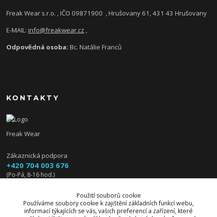
Freak Wear s.r.o. , IČO 09871900
, Hrušovany 61, 431 43 Hrušovany
E-MAIL:
info@freakwear.cz
,
Odpovědná osoba:
Bc. Natálie Franců
KONTAKTY
Freak Wear
Zákaznická podpora
+420 704 003 676
(Po-Pá, 8-16 hod.)
info@freakwear.cz
Použití souborů cookie
Používáme soubory cookie k zajištění základních funkcí webu,
informací týkajících se vás, vašich preferencí a zařízení, které