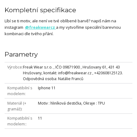
Kompletní specifikace
Líbí se ti motiv, ale není ve tvé oblíbené barvě? napiš nám na
instagram
@freakwearcz
a my vytvoříme speciální barevnou
kombinaci dle tvého přání.
Parametry
Výrobce
Freak Wear s.r.o. , IČO 09871900 , Hrušovany 61, 431 43
Hrušovany, kontakt: info@freakwear.cz , +420608125123.
Odpovědná osoba: Natálie Franců
Kompatibilní s
Iphone 11
modelem
Materiál (+
Motiv : hliníková destička, Okraje : TPU
gramáž)
Kompatibilní s
11
modelem: