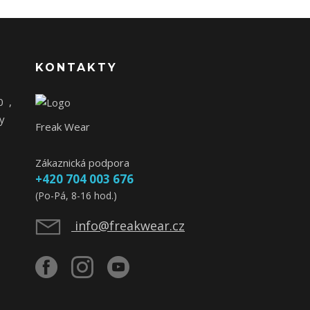
KONTAKTY
0
,
y
Freak Wear
Zákaznická podpora
+420 704 003 676
(Po-Pá, 8-16 hod.)
info@freakwear.cz