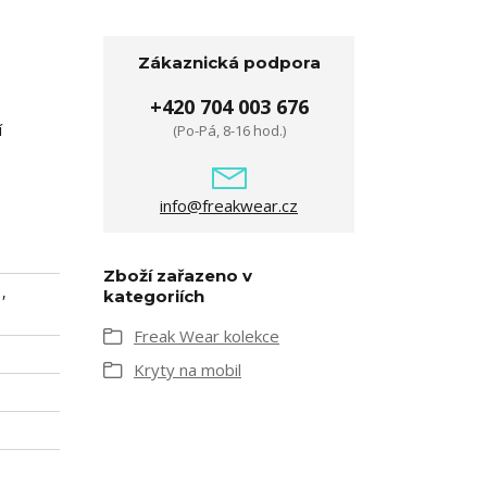
Zákaznická podpora
+420 704 003 676
í
(Po-Pá, 8-16 hod.)
info@freakwear.cz
Zboží zařazeno v
,
kategoriích
Freak Wear kolekce
Kryty na mobil