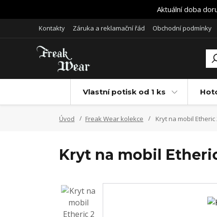
Aktuální doba dor
Kontakty
Záruka a reklamační řád
Obchodní podmínky
Vlastní potisk od 1 ks
Hot
Úvod
Freak Wear kolekce
Kryt na mobil Etheric
Kryt na mobil Etheri