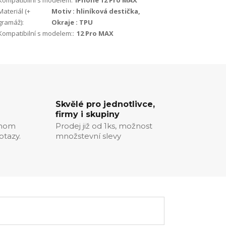
Kompatibilní s modelem:
iPhone 12 Pro MAX
Materiál (+
Motiv : hliníková destička,
gramáž):
Okraje : TPU
Kompatibilní s modelem::
12 Pro MAX
Skvělé pro jednotlivce,
firmy i skupiny
chom
Prodej již od 1ks, možnost
otazy.
množstevní slevy