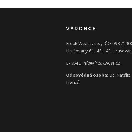
VÝROBCE
Freak Wear s.r.o. , IČO 0987190
Hrušovany 61, 431 43 Hrušovan
E-MAIL:
info@freakwear.cz
,
Odpovědná osoba:
Bc. Natálie
Franců