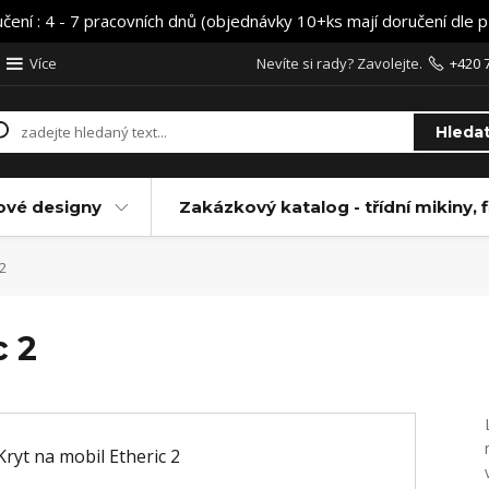
učení : 4 - 7 pracovních dnů (objednávky 10+ks mají doručení dle 
Více
Nevíte si rady? Zavolejte.
+420 
Hleda
ové designy
Zakázkový katalog - třídní mikiny, f
 2
c 2