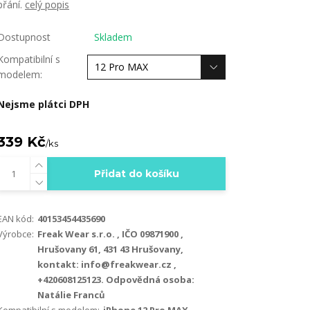
přání.
celý popis
Dostupnost
Skladem
Kompatibilní s
modelem:
Nejsme plátci DPH
339 Kč
/
ks
Přidat do košíku
EAN kód:
40153454435690
Výrobce:
Freak Wear s.r.o. , IČO 09871900 ,
Hrušovany 61, 431 43 Hrušovany,
kontakt: info@freakwear.cz ,
+420608125123. Odpovědná osoba:
Natálie Franců