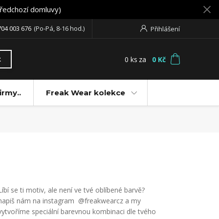
předchozí domluvy)
704 003 676
(Po-Pá, 8-16 hod.)
Přihlášení
0
ks
za
0 Kč
t
irmy..
Freak Wear kolekce
Líbí se ti motiv, ale není ve tvé oblíbené barvě?
napiš nám na instagram @freakwearcz a my
vytvoříme speciální barevnou kombinaci dle tvého