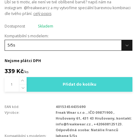
Líbí se ti motiv, ale není ve tvé oblíbené barvě? napiš nám na
instagram @freakwearcz a my vytvoříme speciální barevnou kombinaci
dle tvého přání.
celý popis
Dostupnost
Skladem
Kompatibilní s modelem:
Nejsme plátci DPH
339 Kč
/
ks
Přidat do košíku
EAN kód:
40153454435690
Výrobce:
Freak Wear s.r.o. , IČO 09871900 ,
Hrušovany 61, 431 43 Hrušovany, kontakt:
info@freakwear.cz , +420608125123.
Odpovědná osoba: Natálie Franců
Kompatibilní s modelem:
Iphone 5/5s