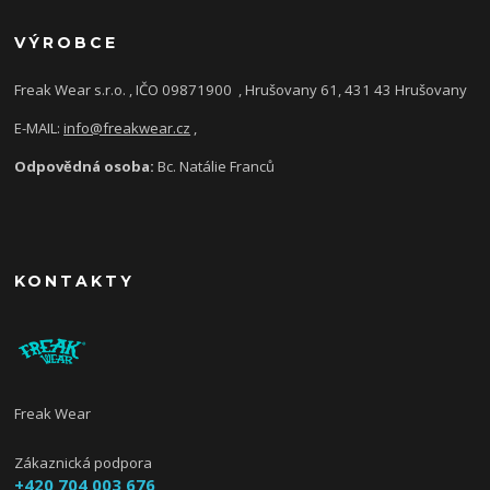
VÝROBCE
Freak Wear s.r.o. , IČO 09871900
, Hrušovany 61, 431 43 Hrušovany
E-MAIL:
info@freakwear.cz
,
Odpovědná osoba:
Bc. Natálie Franců
KONTAKTY
Freak Wear
Zákaznická podpora
+420 704 003 676