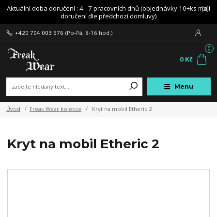
Aktuální doba doručení : 4 - 7 pracovních dnů (objednávky 10+ks mají
doručení dle předchozí domluvy)
+420 704 003 676
(Po-Pá, 8-16 hod.)
0
0 Kč
Menu
Úvod
Freak Wear kolekce
Kryt na mobil Etheric 2
Kryt na mobil Etheric 2