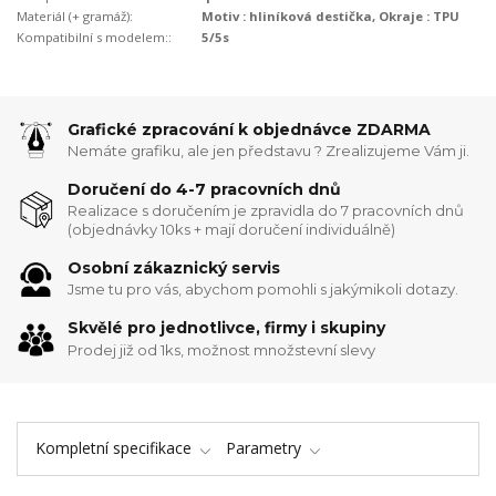
Materiál (+ gramáž):
Motiv : hliníková destička, Okraje : TPU
Kompatibilní s modelem::
5/5s
Grafické zpracování k objednávce ZDARMA
Nemáte grafiku, ale jen představu ? Zrealizujeme Vám ji.
Doručení do 4-7 pracovních dnů
Realizace s doručením je zpravidla do 7 pracovních dnů
(objednávky 10ks + mají doručení individuálně)
Osobní zákaznický servis
Jsme tu pro vás, abychom pomohli s jakýmikoli dotazy.
Skvělé pro jednotlivce, firmy i skupiny
Prodej již od 1ks, možnost množstevní slevy
Kompletní specifikace
Parametry