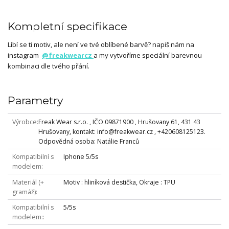
Kompletní specifikace
Líbí se ti motiv, ale není ve tvé oblíbené barvě? napiš nám na
instagram
@freakwearcz
a my vytvoříme speciální barevnou
kombinaci dle tvého přání.
Parametry
Výrobce
Freak Wear s.r.o. , IČO 09871900 , Hrušovany 61, 431 43
Hrušovany, kontakt: info@freakwear.cz , +420608125123.
Odpovědná osoba: Natálie Franců
Kompatibilní s
Iphone 5/5s
modelem
Materiál (+
Motiv : hliníková destička, Okraje : TPU
gramáž)
Kompatibilní s
5/5s
modelem: