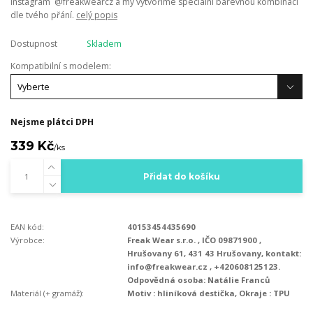
instagram @freakwearcz a my vytvoříme speciální barevnou kombinaci
dle tvého přání.
celý popis
Dostupnost
Skladem
Kompatibilní s modelem:
Nejsme plátci DPH
339 Kč
/
ks
Přidat do košíku
EAN kód:
40153454435690
Výrobce:
Freak Wear s.r.o. , IČO 09871900 ,
Hrušovany 61, 431 43 Hrušovany, kontakt:
info@freakwear.cz , +420608125123.
Odpovědná osoba: Natálie Franců
Materiál (+ gramáž):
Motiv : hliníková destička, Okraje : TPU