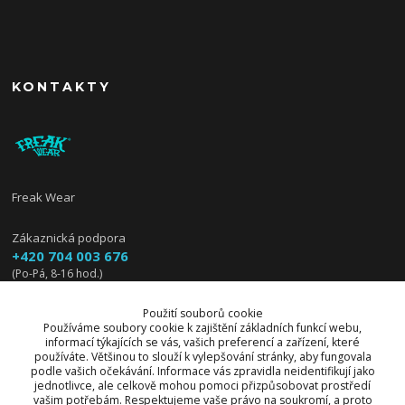
KONTAKTY
Freak Wear
Zákaznická podpora
+420 704 003 676
(Po-Pá, 8-16 hod.)
info@freakwear.cz
Použití souborů cookie
Používáme soubory cookie k zajištění základních funkcí webu,
informací týkajících se vás, vašich preferencí a zařízení, které
používáte. Většinou to slouží k vylepšování stránky, aby fungovala
podle vašich očekávání. Informace vás zpravidla neidentifikují jako
jednotlivce, ale celkově mohou pomoci přizpůsobovat prostředí
vašim potřebám. Respektujeme vaše právo na soukromí, a proto