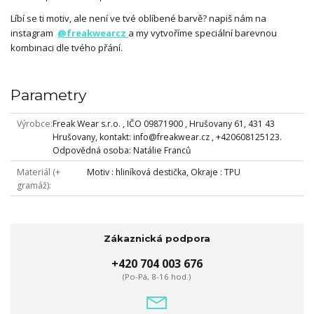
Líbí se ti motiv, ale není ve tvé oblíbené barvě? napiš nám na
instagram
@freakwearcz
a my vytvoříme speciální barevnou
kombinaci dle tvého přání.
Parametry
Výrobce
Freak Wear s.r.o. , IČO 09871900 , Hrušovany 61, 431 43
Hrušovany, kontakt: info@freakwear.cz , +420608125123.
Odpovědná osoba: Natálie Franců
Materiál (+
Motiv : hliníková destička, Okraje : TPU
gramáž)
Zákaznická podpora
+420 704 003 676
(Po-Pá, 8-16 hod.)