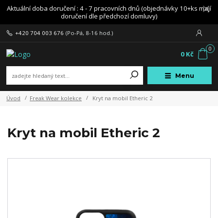
Aktuální doba doručení : 4 - 7 pracovních dnů (objednávky 10+ks mají
doručení dle předchozí domluvy)
+420 704 003 676
(Po-Pá, 8-16 hod.)
0
0 Kč
Menu
Úvod
Freak Wear kolekce
Kryt na mobil Etheric 2
Kryt na mobil Etheric 2