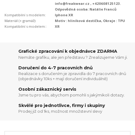
info@freakwear.cz , +420608125123.
Odpovědná osoba: Natálie Franců
Kompatibilní s modelem:
Iphone XR
Materiál (+ gramáž):
Motiv : hliníková destička, Okraje : TPU
Kompatibilní s modelem::
XR
Grafické zpracování k objednávce ZDARMA
Nemáte grafiku, ale jen představu ? Zrealizujeme Vám ji.
Doručení do 4-7 pracovních dnů
Realizace s doručením je zpravidla do 7 pracovních dnů
(objednávky 10ks + mají doručení individuálně)
Osobní zákaznický servis
Jsme tu pro vás, abychom pomohli s jakýmikoli dotazy.
Skvělé pro jednotlivce, firmy i skupiny
Prodej již od 1ks, možnost množstevní slevy