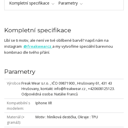
Kompletní specifikace
Parametry
Kompletní specifikace
Líbí se ti motiv, ale není ve tvé oblíbené barvě? napiš nám na
instagram
@freakwearcz
a my vytvoříme speciální barevnou
kombinaci dle tvého přání.
Parametry
Výrobce
Freak Wear s.r.o. , IČO 09871900 , Hrušovany 61, 431 43
Hrušovany, kontakt: info@freakwear.cz , +420608125123.
Odpovědná osoba: Natálie Franců
Kompatibilní s
Iphone XR
modelem
Materiál (+
Motiv : hliníková destička, Okraje : TPU
gramáž)