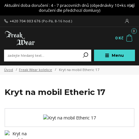
Aktuální doba doručení : 4 - 7 pracovních dnů (objednávky 10+ks mají
doručení dle předchozí domluvy)
+420 704 003 676
(Po-Pá, 8-16 hod.)
0
0 Kč
Menu
Úvod
Freak Wear kolekce
Kryt na mobil Etheric 17
Kryt na mobil Etheric 17