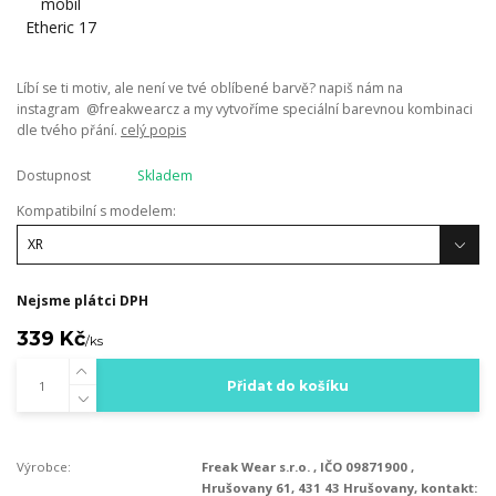
Líbí se ti motiv, ale není ve tvé oblíbené barvě? napiš nám na
instagram @freakwearcz a my vytvoříme speciální barevnou kombinaci
dle tvého přání.
celý popis
Dostupnost
Skladem
Kompatibilní s modelem:
Nejsme plátci DPH
339 Kč
/
ks
Přidat do košíku
Výrobce:
Freak Wear s.r.o. , IČO 09871900 ,
Hrušovany 61, 431 43 Hrušovany, kontakt: