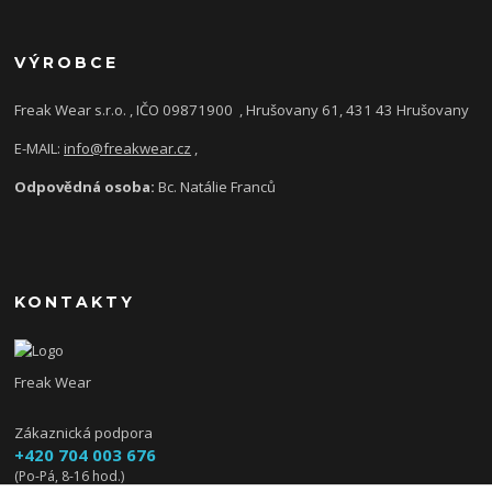
VÝROBCE
Freak Wear s.r.o. , IČO 09871900
, Hrušovany 61, 431 43 Hrušovany
E-MAIL:
info@freakwear.cz
,
Odpovědná osoba:
Bc. Natálie Franců
KONTAKTY
Freak Wear
Zákaznická podpora
+420 704 003 676
(Po-Pá, 8-16 hod.)