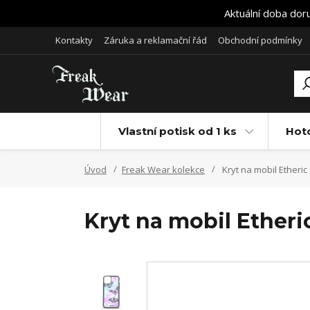
Aktuální doba dor
Kontakty
Záruka a reklamační řád
Obchodní podmínky
Vlastní potisk od 1 ks
Hot
Úvod
Freak Wear kolekce
Kryt na mobil Etheric
Kryt na mobil Etheri