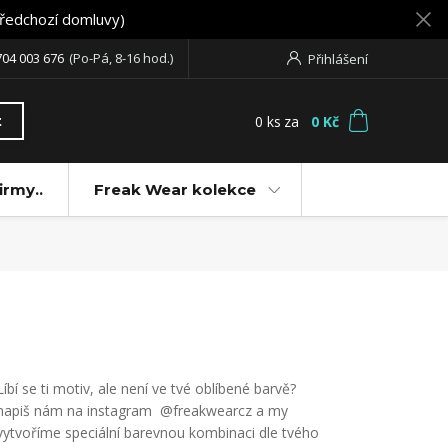
předchozí domluvy)
704 003 676
(Po-Pá, 8-16 hod.)
Přihlášení
0
ks
za
0 Kč
t
irmy..
Freak Wear kolekce
Líbí se ti motiv, ale není ve tvé oblíbené barvě?
napiš nám na instagram @freakwearcz a my
vytvoříme speciální barevnou kombinaci dle tvého