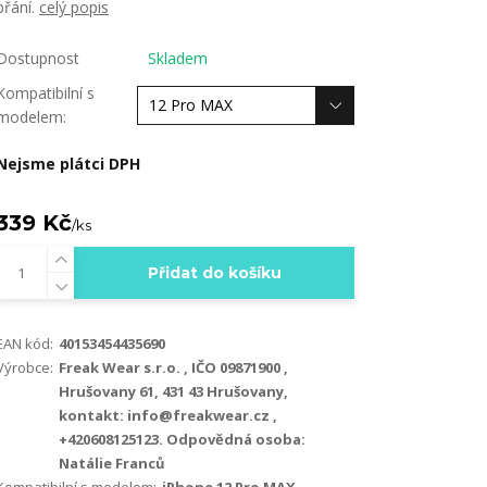
přání.
celý popis
Dostupnost
Skladem
Kompatibilní s
modelem:
Nejsme plátci DPH
339 Kč
/
ks
Přidat do košíku
EAN kód:
40153454435690
Výrobce:
Freak Wear s.r.o. , IČO 09871900 ,
Hrušovany 61, 431 43 Hrušovany,
kontakt: info@freakwear.cz ,
+420608125123. Odpovědná osoba:
Natálie Franců