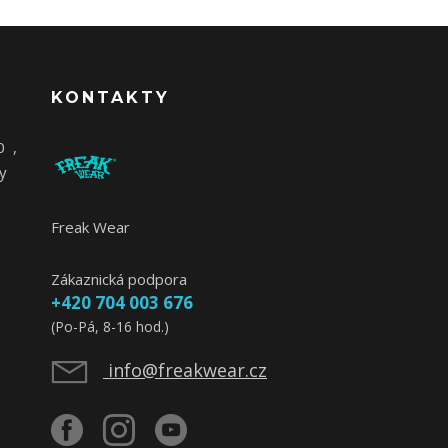
KONTAKTY
0
,
y
Freak Wear
Zákaznická podpora
+420 704 003 676
(Po-Pá, 8-16 hod.)
info@freakwear.cz