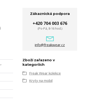
Zákaznická podpora
+420 704 003 676
í
(Po-Pá, 8-16 hod.)
info@freakwear.cz
Zboží zařazeno v
,
kategoriích
Freak Wear kolekce
Kryty na mobil