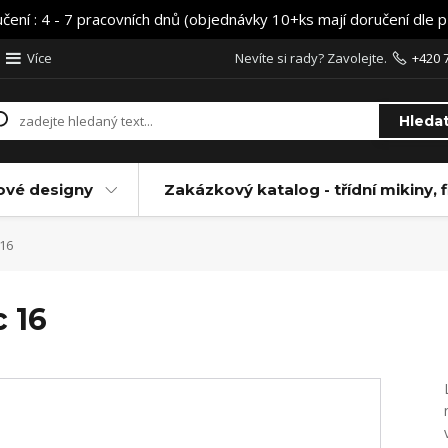
učení : 4 - 7 pracovních dnů (objednávky 10+ks mají doručení dle 
Více
Nevíte si rady? Zavolejte.
+420 
Hleda
ové designy
Zakázkový katalog - třídní mikiny, f
 16
c 16