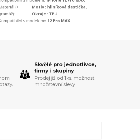
Kompatibilní s modelem:
iPhone 12 Pro MAX
Materiál (+
Motiv : hliníková destička,
gramáž):
Okraje : TPU
Kompatibilní s modelem::
12 Pro MAX
Skvělé pro jednotlivce,
firmy i skupiny
chom
Prodej již od 1ks, možnost
otazy.
množstevní slevy