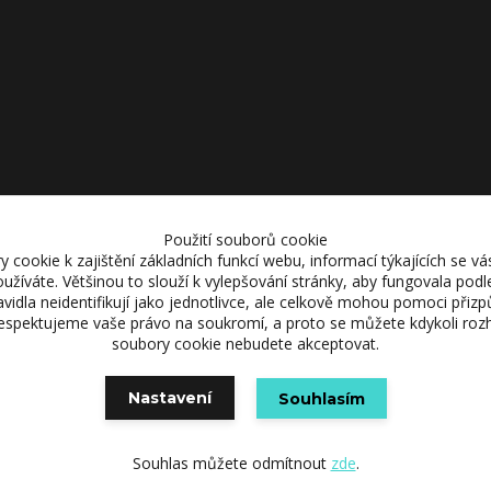
Použití souborů cookie
cookie k zajištění základních funkcí webu, informací týkajících se vás
používáte. Většinou to slouží k vylepšování stránky, aby fungovala podl
Upravit sběr cookies.
vidla neidentifikují jako jednotlivce, ale celkově mohou pomoci přiz
spektujeme vaše právo na soukromí, a proto se můžete kdykoli roz
soubory cookie nebudete akceptovat.
© 2026 Freak Wear všechna práva vyhrazena.
Nastavení
Souhlasím
Vytvořeno na
Eshop-rychle.cz
Souhlas můžete odmítnout
zde
.