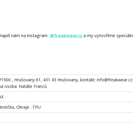
ě? napiš nám na instagram
@freakwearcz
a my vytvoříme speciáln
871900 , Hrušovany 61, 431 43 Hrušovany, kontakt: info@freakwear.cz 
 osoba: Natálie Franců
AX
destička, Okraje : TPU