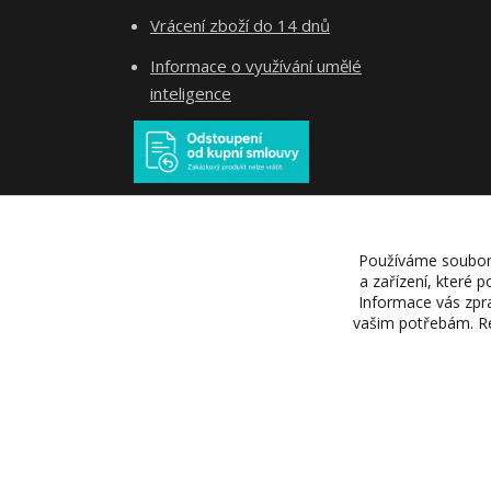
Vrácení zboží do 14 dnů
Informace o využívání umělé
inteligence
Používáme soubory 
a zařízení, které 
Informace vás zpra
vašim potřebám. Re