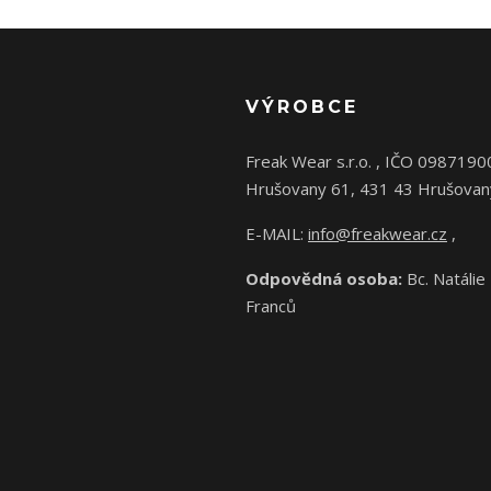
VÝROBCE
Freak Wear s.r.o. , IČO 0987190
Hrušovany 61, 431 43 Hrušovan
E-MAIL:
info@freakwear.cz
,
Odpovědná osoba:
Bc. Natálie
Franců