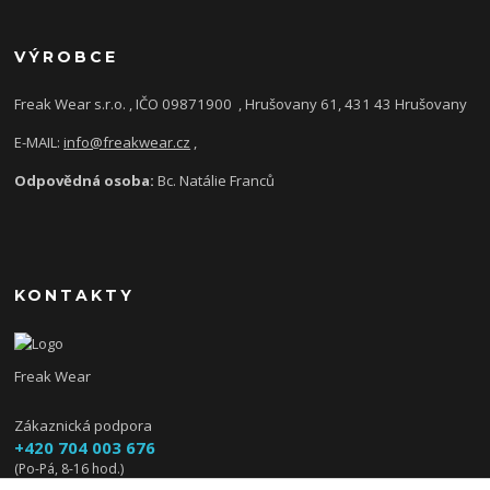
VÝROBCE
Freak Wear s.r.o. , IČO 09871900
, Hrušovany 61, 431 43 Hrušovany
E-MAIL:
info@freakwear.cz
,
Odpovědná osoba:
Bc. Natálie Franců
KONTAKTY
Freak Wear
Zákaznická podpora
+420 704 003 676
(Po-Pá, 8-16 hod.)