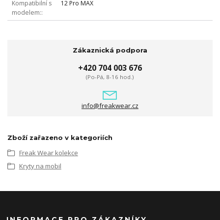
Kompatibilní s
12 Pro MAX
modelem:
Zákaznická podpora
+420 704 003 676
(Po-Pá, 8-16 hod.)
info@freakwear.cz
Zboží zařazeno v kategoriích
Freak Wear kolekce
Kryty na mobil
INFORMACE PRO ZÁKAZNÍKY