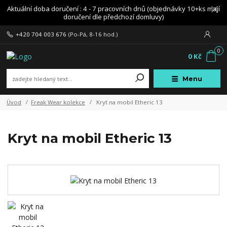
Aktuální doba doručení : 4 - 7 pracovních dnů (objednávky 10+ks mají
doručení dle předchozí domluvy)
+420 704 003 676
(Po-Pá, 8-16 hod.)
0
0 Kč
Menu
Úvod
Freak Wear kolekce
Kryt na mobil Etheric 13
Kryt na mobil Etheric 13