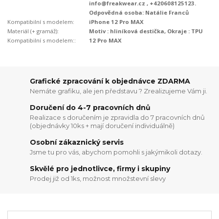
info@freakwear.cz , +420608125123.
Odpovědná osoba: Natálie Franců
Kompatibilní s modelem:
iPhone 12 Pro MAX
Materiál (+ gramáž):
Motiv : hliníková destička, Okraje : TPU
Kompatibilní s modelem::
12 Pro MAX
Grafické zpracování k objednávce ZDARMA
Nemáte grafiku, ale jen představu ? Zrealizujeme Vám ji.
Doručení do 4-7 pracovních dnů
Realizace s doručením je zpravidla do 7 pracovních dnů
(objednávky 10ks + mají doručení individuálně)
Osobní zákaznický servis
Jsme tu pro vás, abychom pomohli s jakýmikoli dotazy.
Skvělé pro jednotlivce, firmy i skupiny
Prodej již od 1ks, možnost množstevní slevy