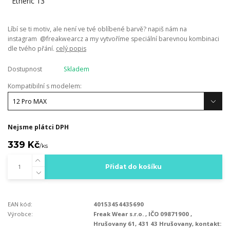
Líbí se ti motiv, ale není ve tvé oblíbené barvě? napiš nám na
instagram @freakwearcz a my vytvoříme speciální barevnou kombinaci
dle tvého přání.
celý popis
Dostupnost
Skladem
Kompatibilní s modelem:
Nejsme plátci DPH
339 Kč
/
ks
Přidat do košíku
EAN kód:
40153454435690
Výrobce:
Freak Wear s.r.o. , IČO 09871900 ,
Hrušovany 61, 431 43 Hrušovany, kontakt: