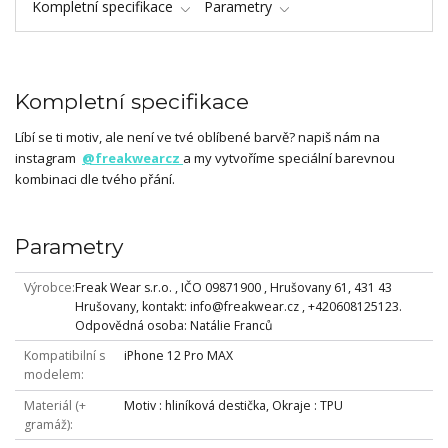
Kompletní specifikace
Parametry
Kompletní specifikace
Líbí se ti motiv, ale není ve tvé oblíbené barvě? napiš nám na
instagram
@freakwearcz
a my vytvoříme speciální barevnou
kombinaci dle tvého přání.
Parametry
Výrobce
Freak Wear s.r.o. , IČO 09871900 , Hrušovany 61, 431 43
Hrušovany, kontakt: info@freakwear.cz , +420608125123.
Odpovědná osoba: Natálie Franců
Kompatibilní s
iPhone 12 Pro MAX
modelem
Materiál (+
Motiv : hliníková destička, Okraje : TPU
gramáž)