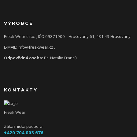
VÝROBCE
Freak Wear s.r.o. , IČO 09871900
, Hrušovany 61, 431 43 Hrušovany
E-MAIL:
info@freakwear.cz
,
Odpovědná osoba:
Bc. Natálie Franců
KONTAKTY
Freak Wear
Zákaznická podpora
+420 704 003 676