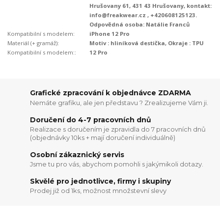
Hrušovany 61, 431 43 Hrušovany, kontakt:
info@freakwear.cz , +420608125123.
Odpovědná osoba: Natálie Franců
Kompatibilní s modelem:
iPhone 12 Pro
Materiál (+ gramáž):
Motiv : hliníková destička, Okraje : TPU
Kompatibilní s modelem::
12 Pro
Grafické zpracování k objednávce ZDARMA
Nemáte grafiku, ale jen představu ? Zrealizujeme Vám ji.
Doručení do 4-7 pracovních dnů
Realizace s doručením je zpravidla do 7 pracovních dnů
(objednávky 10ks + mají doručení individuálně)
Osobní zákaznický servis
Jsme tu pro vás, abychom pomohli s jakýmikoli dotazy.
Skvělé pro jednotlivce, firmy i skupiny
Prodej již od 1ks, možnost množstevní slevy