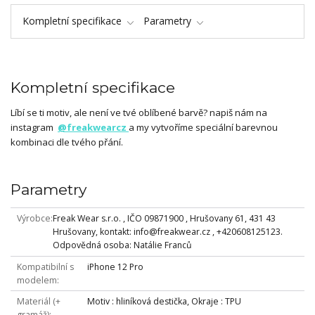
Kompletní specifikace
Parametry
Kompletní specifikace
Líbí se ti motiv, ale není ve tvé oblíbené barvě? napiš nám na
instagram
@freakwearcz
a my vytvoříme speciální barevnou
kombinaci dle tvého přání.
Parametry
Výrobce
Freak Wear s.r.o. , IČO 09871900 , Hrušovany 61, 431 43
Hrušovany, kontakt: info@freakwear.cz , +420608125123.
Odpovědná osoba: Natálie Franců
Kompatibilní s
iPhone 12 Pro
modelem
Materiál (+
Motiv : hliníková destička, Okraje : TPU
gramáž)