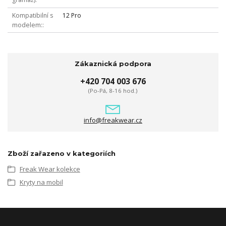
Kompatibilní s
12 Pro
modelem:
Zákaznická podpora
+420 704 003 676
(Po-Pá, 8-16 hod.)
info@freakwear.cz
Zboží zařazeno v kategoriích
Freak Wear kolekce
Kryty na mobil