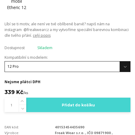
Líbí se ti motiv, ale není ve tvé oblíbené barvě? napiš nám na
instagram @freakwearcz a my vytvoříme speciální barevnou kombinaci
dle tvého přání.
celý popis
Dostupnost
Skladem
Kompatibilní s modelem:
Nejsme plátci DPH
339 Kč
/
ks
Přidat do košíku
EAN kód:
40153454435690
Výrobce:
Freak Wear s.r.o. , IČO 09871900 ,