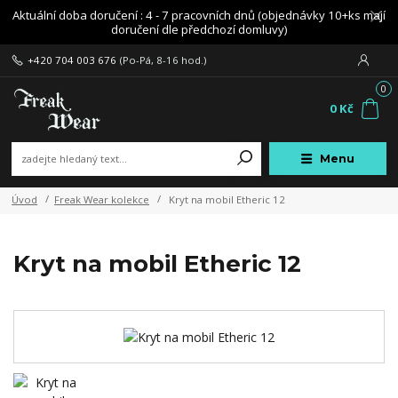
Aktuální doba doručení : 4 - 7 pracovních dnů (objednávky 10+ks mají
doručení dle předchozí domluvy)
+420 704 003 676
(Po-Pá, 8-16 hod.)
0
0 Kč
Menu
Úvod
Freak Wear kolekce
Kryt na mobil Etheric 12
Kryt na mobil Etheric 12