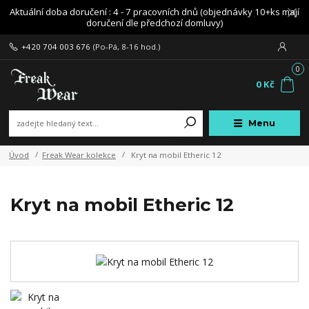
Aktuální doba doručení : 4 - 7 pracovních dnů (objednávky 10+ks mají
doručení dle předchozí domluvy)
+420 704 003 676
(Po-Pá, 8-16 hod.)
0
0 Kč
Menu
Úvod
Freak Wear kolekce
Kryt na mobil Etheric 12
Kryt na mobil Etheric 12