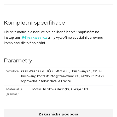
Kompletní specifikace
Líbí se ti motiv, ale není ve tvé oblíbené barvě? napiš nám na
instagram
@freakwearcz
a my vytvoříme speciální barevnou
kombinaci dle tvého přání.
Parametry
Výrobce
Freak Wear s.r.o. , IČO 09871900 , Hrušovany 61, 431 43
Hrušovany, kontakt: info@freakwear.cz , +420608125123.
Odpovědná osoba: Natálie Franců
Materiál (+
Motiv : hliníková destička, Okraje : TPU
gramáž)
Zákaznická podpora