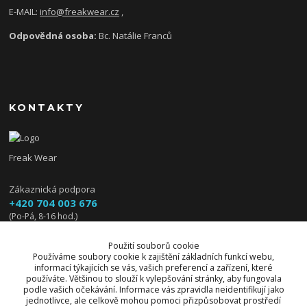
E-MAIL:
info@freakwear.cz
,
Odpovědná osoba:
Bc. Natálie Franců
KONTAKTY
Freak Wear
Zákaznická podpora
+420 704 003 676
(Po-Pá, 8-16 hod.)
info@freakwear.cz
Použití souborů cookie
Používáme soubory cookie k zajištění základních funkcí webu,
informací týkajících se vás, vašich preferencí a zařízení, které
používáte. Většinou to slouží k vylepšování stránky, aby fungovala
podle vašich očekávání. Informace vás zpravidla neidentifikují jako
jednotlivce, ale celkově mohou pomoci přizpůsobovat prostředí