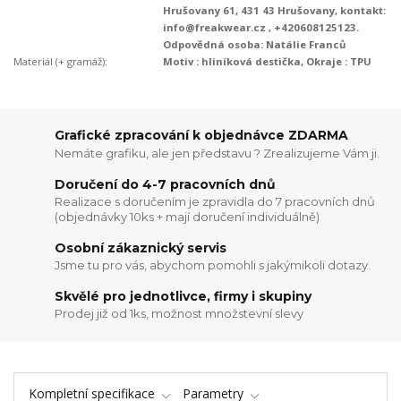
Hrušovany 61, 431 43 Hrušovany, kontakt:
info@freakwear.cz , +420608125123.
Odpovědná osoba: Natálie Franců
Materiál (+ gramáž):
Motiv : hliníková destička, Okraje : TPU
Grafické zpracování k objednávce ZDARMA
Nemáte grafiku, ale jen představu ? Zrealizujeme Vám ji.
Doručení do 4-7 pracovních dnů
Realizace s doručením je zpravidla do 7 pracovních dnů
(objednávky 10ks + mají doručení individuálně)
Osobní zákaznický servis
Jsme tu pro vás, abychom pomohli s jakýmikoli dotazy.
Skvělé pro jednotlivce, firmy i skupiny
Prodej již od 1ks, možnost množstevní slevy
Kompletní specifikace
Parametry