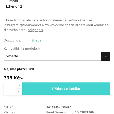
Líbí se ti motiv, ale není ve tvé oblíbené barvě? napiš nám na
instagram @freakwearcz a my vytvoříme speciální barevnou kombinaci
dle tvého přání.
celý popis
Dostupnost
Skladem
Kompatibilní s modelem:
Nejsme plátci DPH
339 Kč
/
ks
Přidat do košíku
EAN kód:
40153454435690
Výrobce:
Freak Wear s.r.o. , IČO 09871900 ,