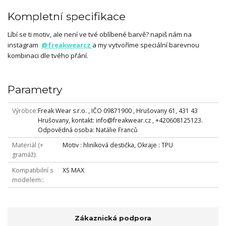
Kompletní specifikace
Líbí se ti motiv, ale není ve tvé oblíbené barvě? napiš nám na
instagram
@freakwearcz
a my vytvoříme speciální barevnou
kombinaci dle tvého přání.
Parametry
Výrobce
Freak Wear s.r.o. , IČO 09871900 , Hrušovany 61, 431 43
Hrušovany, kontakt: info@freakwear.cz , +420608125123.
Odpovědná osoba: Natálie Franců
Materiál (+
Motiv : hliníková destička, Okraje : TPU
gramáž)
Kompatibilní s
XS MAX
modelem:
Zákaznická podpora