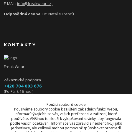
E-MAIL:
info@freakwear.cz
,
Odpovědná osoba:
Bc. Natálie Franců
KONTAKTY
Freak Wear
Zákaznická podpora
+420 704 003 676
(Po-Pá, 8-16 hod.)
info@freakwear.cz
Použití souborů cookie
Používáme soubory cookie k zajištění základních funkcí webu,
informací týkajících se vás, vašich preferencí a zařízení, které
používáte. Většinou to slouží k vylepšování stránky, aby fungovala
podle vašich očekávání. Informace vás zpravidla neidentifikují jako
jednotlivce, ale celkově mohou pomoci přizpůsobovat prostředí