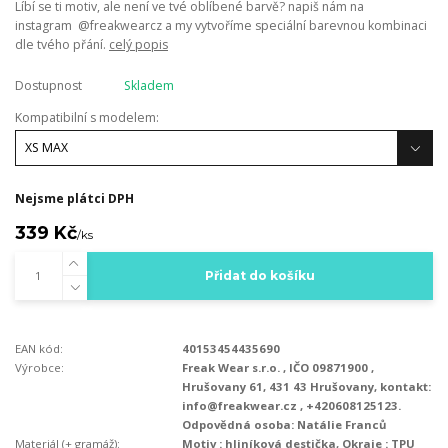
Líbí se ti motiv, ale není ve tvé oblíbené barvě? napiš nám na
instagram @freakwearcz a my vytvoříme speciální barevnou kombinaci
dle tvého přání.
celý popis
Dostupnost
Skladem
Kompatibilní s modelem:
Nejsme plátci DPH
339 Kč
/
ks
Přidat do košíku
EAN kód:
40153454435690
Výrobce:
Freak Wear s.r.o. , IČO 09871900 ,
Hrušovany 61, 431 43 Hrušovany, kontakt:
info@freakwear.cz , +420608125123.
Odpovědná osoba: Natálie Franců
Materiál (+ gramáž):
Motiv : hliníková destička, Okraje : TPU