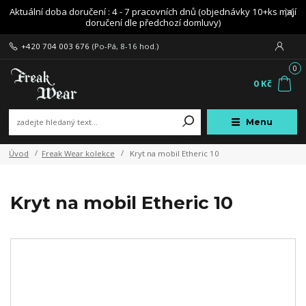
Aktuální doba doručení : 4 - 7 pracovních dnů (objednávky 10+ks mají
doručení dle předchozí domluvy)
+420 704 003 676
(Po-Pá, 8-16 hod.)
0
0 Kč
Menu
Úvod
Freak Wear kolekce
Kryt na mobil Etheric 10
Kryt na mobil Etheric 10