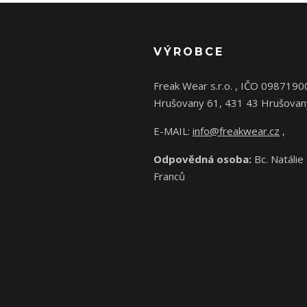
VÝROBCE
Freak Wear s.r.o. , IČO 0987190
Hrušovany 61, 431 43 Hrušovan
E-MAIL:
info@freakwear.cz
,
Odpovědná osoba:
Bc. Natálie
Franců