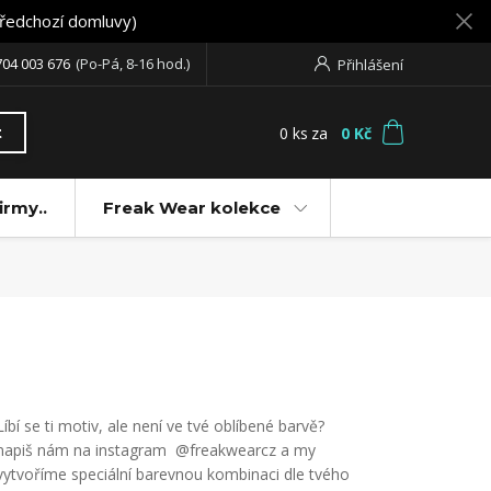
předchozí domluvy)
704 003 676
(Po-Pá, 8-16 hod.)
Přihlášení
0
ks
za
0 Kč
t
irmy..
Freak Wear kolekce
Líbí se ti motiv, ale není ve tvé oblíbené barvě?
napiš nám na instagram @freakwearcz a my
vytvoříme speciální barevnou kombinaci dle tvého