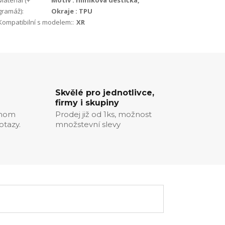
Materiál (+
Motiv : hliníková destička,
gramáž):
Okraje : TPU
Kompatibilní s modelem::
XR
Skvělé pro jednotlivce,
firmy i skupiny
chom
Prodej již od 1ks, možnost
otazy.
množstevní slevy