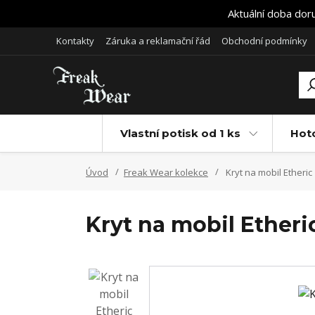
Aktuální doba dor
Kontakty
Záruka a reklamační řád
Obchodní podmínky
Vlastní potisk od 1 ks
Hot
Úvod
Freak Wear kolekce
Kryt na mobil Etheric
Kryt na mobil Etheri