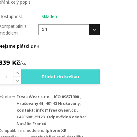
přání.
celý popis
Dostupnost
Skladem
Kompatibilní s
modelem:
Nejsme plátci DPH
339 Kč
/
ks
Přidat do košíku
Výrobce:
Freak Wear s.r.o. , IČO 09871900 ,
Hrušovany 61, 431 43 Hrušovany,
kontakt: info@freakwear.cz ,
+420608125123. Odpovědná osoba:
Natálie Franců
Kompatibilní s modelem:
Iphone XR