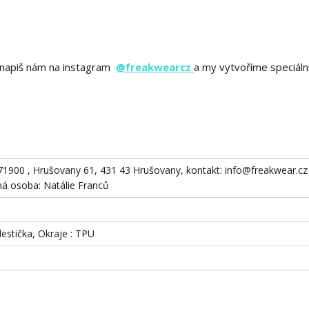
ě? napiš nám na instagram
@freakwearcz
a my vytvoříme speciáln
871900 , Hrušovany 61, 431 43 Hrušovany, kontakt: info@freakwear.cz 
 osoba: Natálie Franců
destička, Okraje : TPU