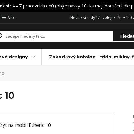
učení : 4 - 7 pracovních dnů (objednávky 10+ks mají doručení dle 
Více
Nevíte si rady? Zavolejte.
+420 
Hleda
ové designy
Zakázkový katalog - třídní mikiny, f
 10
c 10