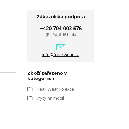
Zákaznická podpora
+420 704 003 676
í
(Po-Pá, 8-16 hod.)
info@freakwear.cz
Zboží zařazeno v
,
kategoriích
Freak Wear kolekce
Kryty na mobil