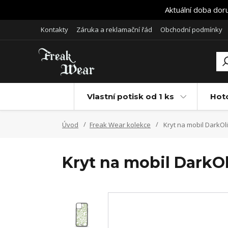
Aktuální doba dor
Kontakty
Záruka a reklamační řád
Obchodní podmínky
Vlastní potisk od 1 ks
Hot
Úvod
Freak Wear kolekce
Kryt na mobil DarkO
Kryt na mobil DarkO