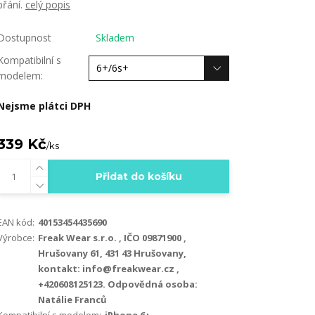
přání.
celý popis
Dostupnost
Skladem
Kompatibilní s
modelem:
Nejsme plátci DPH
339 Kč
/
ks
Přidat do košíku
EAN kód:
40153454435690
Výrobce:
Freak Wear s.r.o. , IČO 09871900 ,
Hrušovany 61, 431 43 Hrušovany,
kontakt: info@freakwear.cz ,
+420608125123. Odpovědná osoba:
Natálie Franců