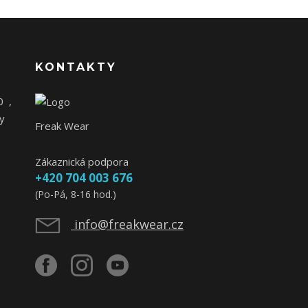
KONTAKTY
0
,
y
Freak Wear
Zákaznická podpora
+420 704 003 676
(Po-Pá, 8-16 hod.)
info@freakwear.cz