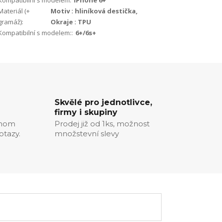
Kompatibilní s modelem:
iPhone 6+
Materiál (+
Motiv : hliníková destička,
gramáž):
Okraje : TPU
Kompatibilní s modelem::
6+/6s+
Skvělé pro jednotlivce,
firmy i skupiny
chom
Prodej již od 1ks, možnost
otazy.
množstevní slevy