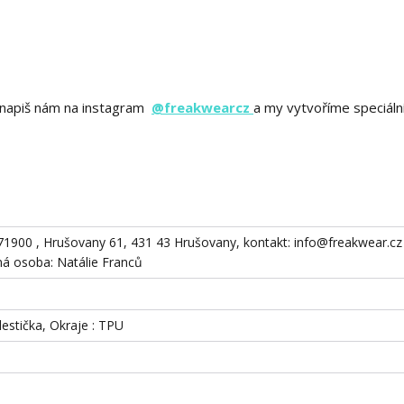
ě? napiš nám na instagram
@freakwearcz
a my vytvoříme speciáln
871900 , Hrušovany 61, 431 43 Hrušovany, kontakt: info@freakwear.cz 
 osoba: Natálie Franců
destička, Okraje : TPU