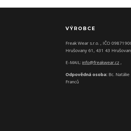
VÝROBCE
Freak Wear s.r.o. , IČO 0987190
Hrušovany 61, 431 43 Hrušovan
E-MAIL:
info@freakwear.cz
,
Odpovědná osoba:
Bc. Natálie
Franců