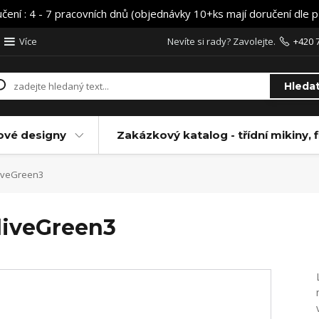
učení : 4 - 7 pracovních dnů (objednávky 10+ks mají doručení dle 
Více
Nevíte si rady? Zavolejte.
+420 
Hleda
ové designy
Zakázkový katalog - třídní mikiny, f
liveGreen3
liveGreen3