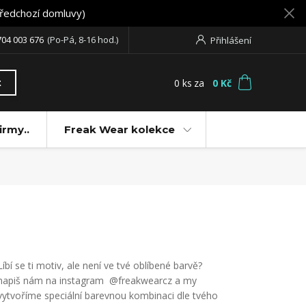
předchozí domluvy)
704 003 676
(Po-Pá, 8-16 hod.)
Přihlášení
0
ks
za
0 Kč
t
irmy..
Freak Wear kolekce
Líbí se ti motiv, ale není ve tvé oblíbené barvě?
napiš nám na instagram @freakwearcz a my
vytvoříme speciální barevnou kombinaci dle tvého