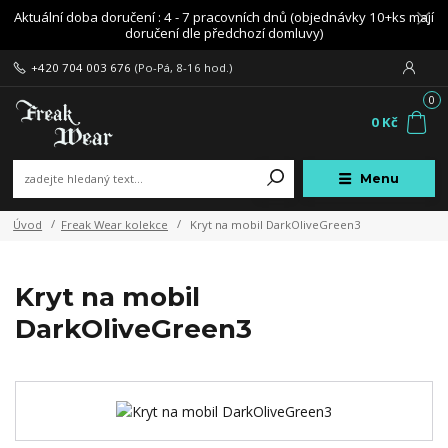
Aktuální doba doručení : 4 - 7 pracovních dnů (objednávky 10+ks mají
doručení dle předchozí domluvy)
+420 704 003 676
(Po-Pá, 8-16 hod.)
0
0 Kč
Menu
Úvod
Freak Wear kolekce
Kryt na mobil DarkOliveGreen3
Kryt na mobil
DarkOliveGreen3