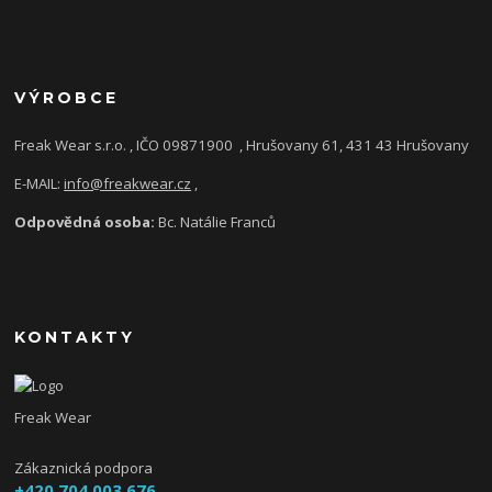
VÝROBCE
Freak Wear s.r.o. , IČO 09871900
, Hrušovany 61, 431 43 Hrušovany
E-MAIL:
info@freakwear.cz
,
Odpovědná osoba:
Bc. Natálie Franců
KONTAKTY
Freak Wear
Zákaznická podpora
+420 704 003 676