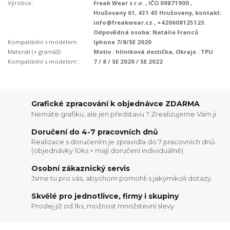
Výrobce:
Freak Wear s.r.o. , IČO 09871900 ,
Hrušovany 61, 431 43 Hrušovany, kontakt:
info@freakwear.cz , +420608125123.
Odpovědná osoba: Natálie Franců
Kompatibilní s modelem:
Iphone 7/8/SE 2020
Materiál (+ gramáž):
Motiv : hliníková destička, Okraje : TPU
Kompatibilní s modelem::
7 / 8 / SE 2020 / SE 2022
Grafické zpracování k objednávce ZDARMA
Nemáte grafiku, ale jen představu ? Zrealizujeme Vám ji.
Doručení do 4-7 pracovních dnů
Realizace s doručením je zpravidla do 7 pracovních dnů
(objednávky 10ks + mají doručení individuálně)
Osobní zákaznický servis
Jsme tu pro vás, abychom pomohli s jakýmikoli dotazy.
Skvělé pro jednotlivce, firmy i skupiny
Prodej již od 1ks, možnost množstevní slevy