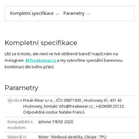
Kompletní specifikace
Parametry
Kompletní specifikace
Líbí se ti motiv, ale není ve tvé oblíbené barvě? napiš nám na
instagram
@freakwearcz
a my vytvoříme speciální barevnou
kombinaci dle tvého přání.
Parametry
Výrobce
Freak Wear s.r.o. , IČO 09871900 , Hrušovany 61, 431 43
Hrušovany, kontakt: info@freakwear.cz , +420608125123.
Odpovědná osoba: Natálie Franců
Kompatibilní s
Iphone 7/8/SE 2020
modelem
Materiál (+
Motiv : hliníková destička, Okraje : TPU