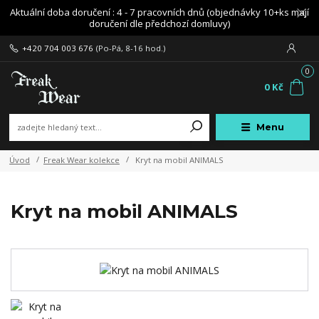
Aktuální doba doručení : 4 - 7 pracovních dnů (objednávky 10+ks mají
doručení dle předchozí domluvy)
+420 704 003 676
(Po-Pá, 8-16 hod.)
0
0 Kč
Menu
Úvod
Freak Wear kolekce
Kryt na mobil ANIMALS
Kryt na mobil ANIMALS