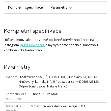
Kompletní specifikace
Parametry
Kompletní specifikace
Líbí se ti motiv, ale není ve tvé oblíbené barvě? napiš nám na
instagram
@freakwearcz
a my vytvoříme speciální barevnou
kombinaci dle tvého přání.
Parametry
Výrobce
Freak Wear s.r.o. , IČO 09871900 , Hrušovany 61, 431 43
Hrušovany, kontakt: info@freakwear.cz , +420608125123.
Odpovědná osoba: Natálie Franců
Kompatibilní s
iPhone 11 Pro MAX
modelem
Materiál (+
Motiv : hliníková destička, Okraje : TPU
gramáž)