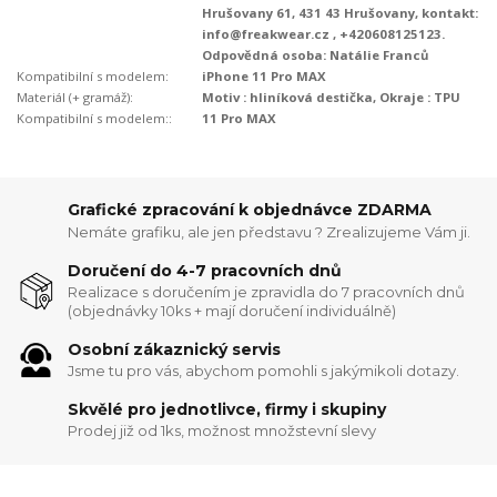
Hrušovany 61, 431 43 Hrušovany, kontakt:
info@freakwear.cz , +420608125123.
Odpovědná osoba: Natálie Franců
Kompatibilní s modelem:
iPhone 11 Pro MAX
Materiál (+ gramáž):
Motiv : hliníková destička, Okraje : TPU
Kompatibilní s modelem::
11 Pro MAX
Grafické zpracování k objednávce ZDARMA
Nemáte grafiku, ale jen představu ? Zrealizujeme Vám ji.
Doručení do 4-7 pracovních dnů
Realizace s doručením je zpravidla do 7 pracovních dnů
(objednávky 10ks + mají doručení individuálně)
Osobní zákaznický servis
Jsme tu pro vás, abychom pomohli s jakýmikoli dotazy.
Skvělé pro jednotlivce, firmy i skupiny
Prodej již od 1ks, možnost množstevní slevy