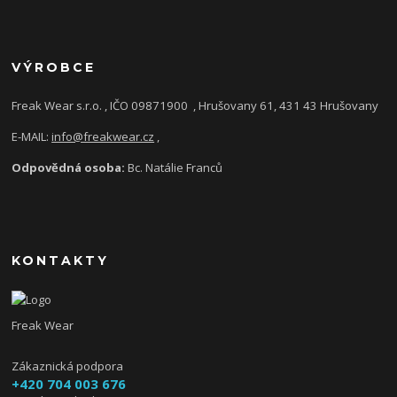
VÝROBCE
Freak Wear s.r.o. , IČO 09871900
, Hrušovany 61, 431 43 Hrušovany
E-MAIL:
info@freakwear.cz
,
Odpovědná osoba:
Bc. Natálie Franců
KONTAKTY
Freak Wear
Zákaznická podpora
+420 704 003 676