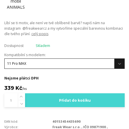
Líbí se ti motiv, ale není ve tvé oblíbené barvě? napiš nám na
instagram @freakwearcz a my vytvoříme speciální barevnou kombinaci
dle tvého přání.
celý popis
Dostupnost
Skladem
Kompatibilní s modelem:
Nejsme plátci DPH
339 Kč
/
ks
Přidat do košíku
EAN kód:
40153454435690
Výrobce:
Freak Wear s.r.o. , IČO 09871900 ,