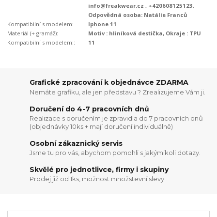
info@freakwear.cz , +420608125123.
Odpovědná osoba: Natálie Franců
Kompatibilní s modelem:
Iphone 11
Materiál (+ gramáž):
Motiv : hliníková destička, Okraje : TPU
Kompatibilní s modelem::
11
Grafické zpracování k objednávce ZDARMA
Nemáte grafiku, ale jen představu ? Zrealizujeme Vám ji.
Doručení do 4-7 pracovních dnů
Realizace s doručením je zpravidla do 7 pracovních dnů
(objednávky 10ks + mají doručení individuálně)
Osobní zákaznický servis
Jsme tu pro vás, abychom pomohli s jakýmikoli dotazy.
Skvělé pro jednotlivce, firmy i skupiny
Prodej již od 1ks, možnost množstevní slevy