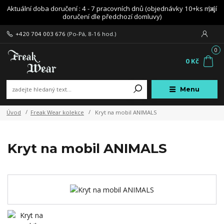
Aktuální doba doručení : 4 - 7 pracovních dnů (objednávky 10+ks mají
doručení dle předchozí domluvy)
+420 704 003 676
(Po-Pá, 8-16 hod.)
0
0 Kč
Menu
Úvod
Freak Wear kolekce
Kryt na mobil ANIMALS
Kryt na mobil ANIMALS