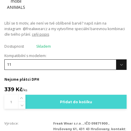
Líbí se ti motiv, ale není ve tvé oblíbené barvě? napiš nám na
instagram @freakwearcz a my vytvoříme speciální barevnou kombinaci
dle tvého přání.
celý popis
Dostupnost
Skladem
Kompatibilní s modelem:
Nejsme plátci DPH
339 Kč
/
ks
Přidat do košíku
Výrobce:
Freak Wear s.r.o. , IČO 09871900 ,
Hrušovany 61, 431 43 Hrušovany, kontakt: