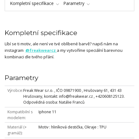
Kompletní specifikace
Parametry
Kompletní specifikace
Líbí se ti motiv, ale není ve tvé oblíbené barvě? napiš nám na
instagram
@freakwearcz
a my vytvoříme speciální barevnou
kombinaci dle tvého přání.
Parametry
Výrobce
Freak Wear s.r.o. , IČO 09871900 , Hrušovany 61, 431 43
Hrušovany, kontakt: info@freakwear.cz , +420608125123.
Odpovědná osoba: Natálie Franců
Kompatibilní s
Iphone 11
modelem
Materiál (+
Motiv : hliníková destička, Okraje : TPU
gramáž)