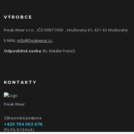
VÝROBCE
Freak Wear s.r.o. , IČO 09871900
, Hrušovany 61, 431 43 Hrušovany
E-MAIL:
info@freakwear.cz
,
Odpovědná osoba:
Bc. Natálie Franců
KONTAKTY
Freak Wear
Zákaznická podpora
+420 704 003 676
(Po-Pá, 8-16 hod.)