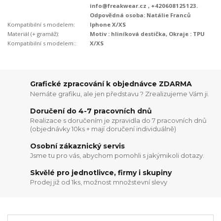
info@freakwear.cz , +420608125123.
Odpovědná osoba: Natálie Franců
Kompatibilní s modelem:
Iphone X/XS
Materiál (+ gramáž):
Motiv : hliníková destička, Okraje : TPU
Kompatibilní s modelem::
X/XS
Grafické zpracování k objednávce ZDARMA
Nemáte grafiku, ale jen představu ? Zrealizujeme Vám ji.
Doručení do 4-7 pracovních dnů
Realizace s doručením je zpravidla do 7 pracovních dnů
(objednávky 10ks + mají doručení individuálně)
Osobní zákaznický servis
Jsme tu pro vás, abychom pomohli s jakýmikoli dotazy.
Skvělé pro jednotlivce, firmy i skupiny
Prodej již od 1ks, možnost množstevní slevy