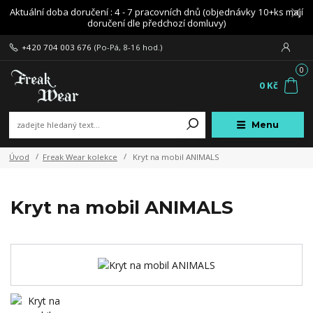
Aktuální doba doručení : 4 - 7 pracovních dnů (objednávky 10+ks mají
doručení dle předchozí domluvy)
+420 704 003 676
(Po-Pá, 8-16 hod.)
0
0 Kč
Menu
Úvod
Freak Wear kolekce
Kryt na mobil ANIMALS
Kryt na mobil ANIMALS