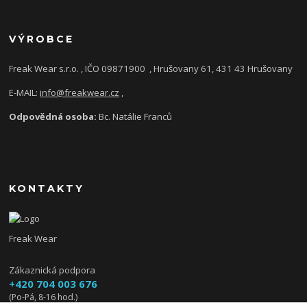
VÝROBCE
Freak Wear s.r.o. , IČO 09871900
, Hrušovany 61, 431 43 Hrušovany
E-MAIL:
info@freakwear.cz
,
Odpovědná osoba:
Bc. Natálie Franců
KONTAKTY
Freak Wear
Zákaznická podpora
+420 704 003 676
(Po-Pá, 8-16 hod.)