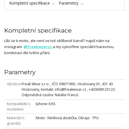
Kompletní specifikace
Parametry
Kompletní specifikace
Líbí se ti motiv, ale není ve tvé oblíbené barvě? napiš nám na
instagram
@freakwearcz
a my vytvoříme speciální barevnou
kombinaci dle tvého přání.
Parametry
Výrobce
Freak Wear s.r.o. , IČO 09871900 , Hrušovany 61, 431 43
Hrušovany, kontakt: info@freakwear.cz , +420608125123.
Odpovědná osoba: Natálie Franců
Kompatibilní s
Iphone X/XS
modelem
Materiál (+
Motiv : hliníková destička, Okraje : TPU
gramáž)