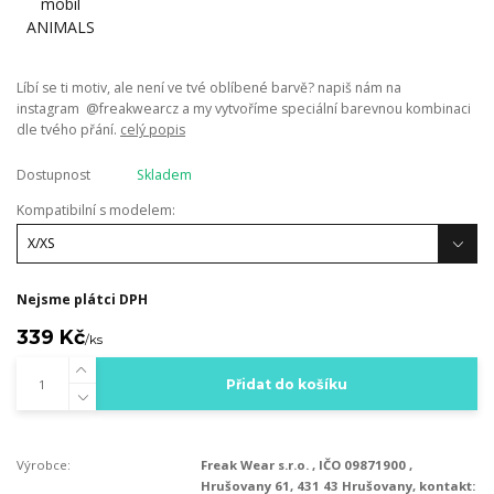
Líbí se ti motiv, ale není ve tvé oblíbené barvě? napiš nám na
instagram @freakwearcz a my vytvoříme speciální barevnou kombinaci
dle tvého přání.
celý popis
Dostupnost
Skladem
Kompatibilní s modelem:
Nejsme plátci DPH
339 Kč
/
ks
Přidat do košíku
Výrobce:
Freak Wear s.r.o. , IČO 09871900 ,
Hrušovany 61, 431 43 Hrušovany, kontakt: