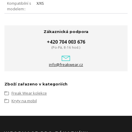
Kompatibilní s
X/XS
modelem:
Zákaznická podpora
+420 704 003 676
(Po-Pá, 8-16 hod.)
info@freakwear.cz
Zboží zařazeno v kategoriích
Freak Wear kolekce
Kryty na mobil