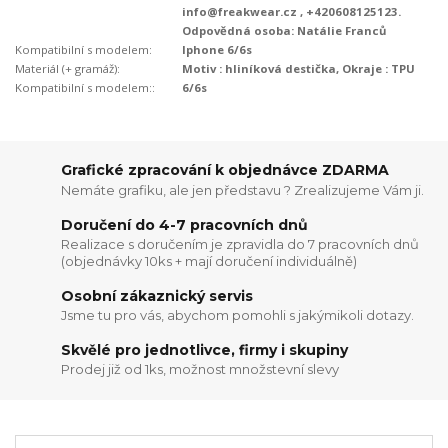
info@freakwear.cz , +420608125123.
Odpovědná osoba: Natálie Franců
Kompatibilní s modelem:
Iphone 6/6s
Materiál (+ gramáž):
Motiv : hliníková destička, Okraje : TPU
Kompatibilní s modelem::
6/6s
Grafické zpracování k objednávce ZDARMA
Nemáte grafiku, ale jen představu ? Zrealizujeme Vám ji.
Doručení do 4-7 pracovních dnů
Realizace s doručením je zpravidla do 7 pracovních dnů
(objednávky 10ks + mají doručení individuálně)
Osobní zákaznický servis
Jsme tu pro vás, abychom pomohli s jakýmikoli dotazy.
Skvělé pro jednotlivce, firmy i skupiny
Prodej již od 1ks, možnost množstevní slevy