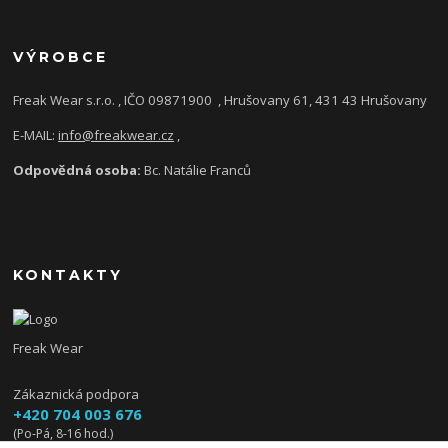
VÝROBCE
Freak Wear s.r.o. , IČO 09871900
, Hrušovany 61, 431 43 Hrušovany
E-MAIL:
info@freakwear.cz
,
Odpovědná osoba:
Bc. Natálie Franců
KONTAKTY
Freak Wear
Zákaznická podpora
+420 704 003 676
(Po-Pá, 8-16 hod.)