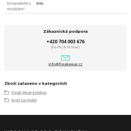
Kompatibilní s
6/6s
modelem:
Zákaznická podpora
+420 704 003 676
(Po-Pá, 8-16 hod.)
info@freakwear.cz
Zboží zařazeno v kategoriích
Freak Wear kolekce
Kryty na mobil