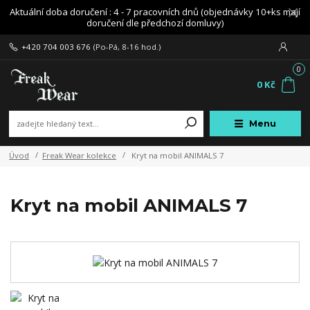
Aktuální doba doručení : 4 - 7 pracovních dnů (objednávky 10+ks mají
doručení dle předchozí domluvy)
+420 704 003 676
(Po-Pá, 8-16 hod.)
0
0 Kč
Menu
Úvod
Freak Wear kolekce
Kryt na mobil ANIMALS 7
Kryt na mobil ANIMALS 7