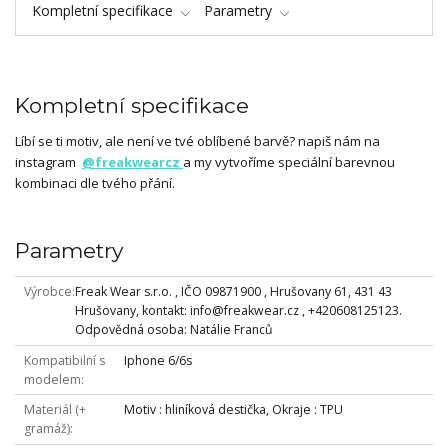
Kompletní specifikace
Parametry
Kompletní specifikace
Líbí se ti motiv, ale není ve tvé oblíbené barvě? napiš nám na
instagram
@freakwearcz
a my vytvoříme speciální barevnou
kombinaci dle tvého přání.
Parametry
Výrobce
Freak Wear s.r.o. , IČO 09871900 , Hrušovany 61, 431 43
Hrušovany, kontakt: info@freakwear.cz , +420608125123.
Odpovědná osoba: Natálie Franců
Kompatibilní s
Iphone 6/6s
modelem
Materiál (+
Motiv : hliníková destička, Okraje : TPU
gramáž)