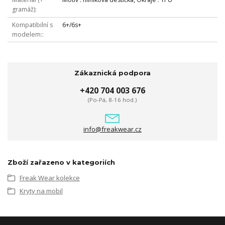
gramáž)
Kompatibilní s
6+/6s+
modelem:
Zákaznická podpora
+420 704 003 676
(Po-Pá, 8-16 hod.)
info@freakwear.cz
Zboží zařazeno v kategoriích
Freak Wear kolekce
Kryty na mobil