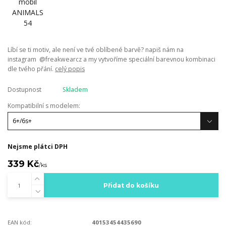
Líbí se ti motiv, ale není ve tvé oblíbené barvě? napiš nám na
instagram @freakwearcz a my vytvoříme speciální barevnou kombinaci
dle tvého přání.
celý popis
Dostupnost
Skladem
Kompatibilní s modelem:
Nejsme plátci DPH
339 Kč
/
ks
Přidat do košíku
EAN kód:
40153454435690