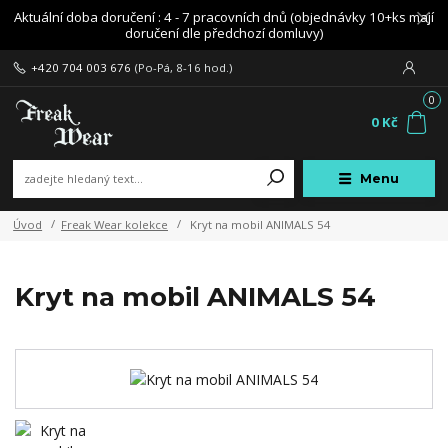
Aktuální doba doručení : 4 - 7 pracovních dnů (objednávky 10+ks mají
doručení dle předchozí domluvy)
+420 704 003 676
(Po-Pá, 8-16 hod.)
0
0 Kč
Menu
Úvod
Freak Wear kolekce
Kryt na mobil ANIMALS 54
Kryt na mobil ANIMALS 54