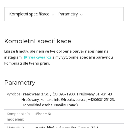
Kompletní specifikace
Parametry
Kompletní specifikace
Líbí se ti motiv, ale není ve tvé oblíbené barvě? napiš nám na
instagram
@freakwearcz
a my vytvoříme speciální barevnou
kombinaci dle tvého přání.
Parametry
Výrobce
Freak Wear s.r.o. , IČO 09871900 , Hrušovany 61, 431 43
Hrušovany, kontakt: info@freakwear.cz , +420608125123.
Odpovědná osoba: Natálie Franců
Kompatibilní s
iPhone 6+
modelem
Materiál (+
Motiv : hliníková destička, Okraje : TPU