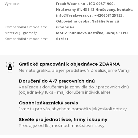
Výrobce:
Freak Wear s.r.o. , IČO 09871900 ,
Hrušovany 61, 431 43 Hrušovany, kontakt:
info@freakwear.cz , +420608125123.
Odpovědná osoba: Natálie Franců
Kompatibilní s modelem:
iPhone 6+
Materiál (+ gramáž):
Motiv : hliníková destička, Okraje : TPU
Kompatibilní s modelem::
6+/6s+
Grafické zpracování k objednávce ZDARMA
Nemáte grafiku, ale jen představu ? Zrealizujeme Vám ji.
Doručení do 4-7 pracovních dnů
Realizace s doručením je zpravidla do 7 pracovních dnů
(objednávky 10ks + mají doručení individuálně)
Osobní zákaznický servis
Jsme tu pro vás, abychom pomohli s jakýmikoli dotazy.
Skvělé pro jednotlivce, firmy i skupiny
Prodej již od 1ks, možnost množstevní slevy