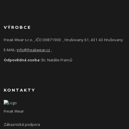
VÝROBCE
Freak Wear s.r.o. , IČO 09871900
, Hrušovany 61, 431 43 Hrušovany
E-MAIL:
info@freakwear.cz
,
Odpovědná osoba:
Bc. Natálie Franců
KONTAKTY
Freak Wear
Zákaznická podpora