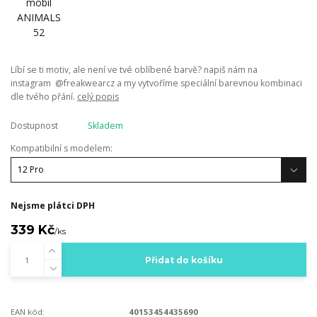
Líbí se ti motiv, ale není ve tvé oblíbené barvě? napiš nám na
instagram @freakwearcz a my vytvoříme speciální barevnou kombinaci
dle tvého přání.
celý popis
Dostupnost
Skladem
Kompatibilní s modelem:
Nejsme plátci DPH
339 Kč
/
ks
Přidat do košíku
EAN kód:
40153454435690