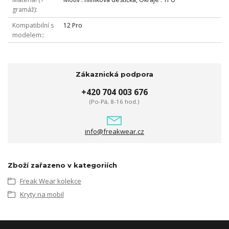
gramáž)
Kompatibilní s
12 Pro
modelem:
Zákaznická podpora
+420 704 003 676
(Po-Pá, 8-16 hod.)
info@freakwear.cz
Zboží zařazeno v kategoriích
Freak Wear kolekce
Kryty na mobil