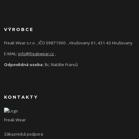
VÝROBCE
Freak Wear s.r.o. , IČO 09871900
, Hrušovany 61, 431 43 Hrušovany
E-MAIL:
info@freakwear.cz
,
Odpovědná osoba:
Bc. Natálie Franců
KONTAKTY
Freak Wear
Zákaznická podpora