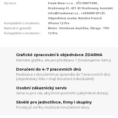
Výrobce:
Freak Wear s.r.o. , IČO 09871900 ,
Hrušovany 61, 431 43 Hrušovany, kontakt:
info@freakwear.cz , +420608125123.
Odpovědná osoba: Natálie Franců
Kompatibilní s modelem:
iPhone 12 Pro
Materiál (+ gramáž):
Motiv : hliníková destička, Okraje : TPU
Kompatibilní s modelem::
12 Pro
Grafické zpracování k objednávce ZDARMA
Nemáte grafiku, ale jen představu ? Zrealizujeme Vám ji.
Doručení do 4-7 pracovních dnů
Realizace s doručením je zpravidla do 7 pracovních dnů
(objednávky 10ks + mají doručení individuálně)
Osobní zákaznický servis
Jsme tu pro vás, abychom pomohli s jakýmikoli dotazy.
Skvělé pro jednotlivce, firmy i skupiny
Prodej již od 1ks, možnost množstevní slevy