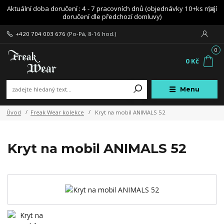
Aktuální doba doručení : 4 - 7 pracovních dnů (objednávky 10+ks mají
doručení dle předchozí domluvy)
+420 704 003 676
(Po-Pá, 8-16 hod.)
0
0 Kč
Menu
Úvod
Freak Wear kolekce
Kryt na mobil ANIMALS 52
Kryt na mobil ANIMALS 52