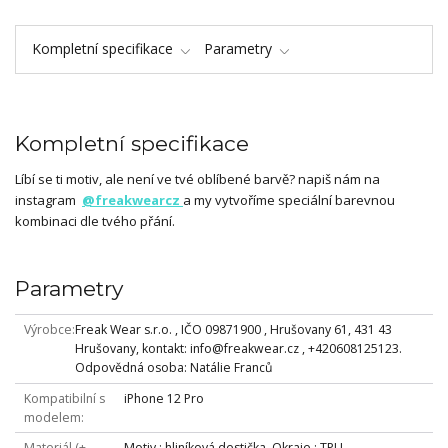
Kompletní specifikace
Parametry
Kompletní specifikace
Líbí se ti motiv, ale není ve tvé oblíbené barvě? napiš nám na
instagram
@freakwearcz
a my vytvoříme speciální barevnou
kombinaci dle tvého přání.
Parametry
Výrobce
Freak Wear s.r.o. , IČO 09871900 , Hrušovany 61, 431 43
Hrušovany, kontakt: info@freakwear.cz , +420608125123.
Odpovědná osoba: Natálie Franců
Kompatibilní s
iPhone 12 Pro
modelem
Materiál (+
Motiv : hliníková destička, Okraje : TPU