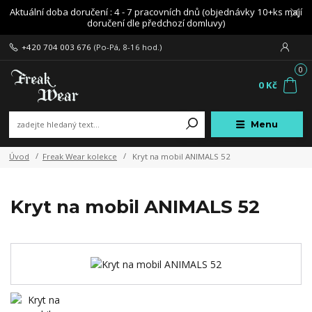
Aktuální doba doručení : 4 - 7 pracovních dnů (objednávky 10+ks mají
doručení dle předchozí domluvy)
+420 704 003 676
(Po-Pá, 8-16 hod.)
0
0 Kč
Menu
Úvod
Freak Wear kolekce
Kryt na mobil ANIMALS 52
Kryt na mobil ANIMALS 52