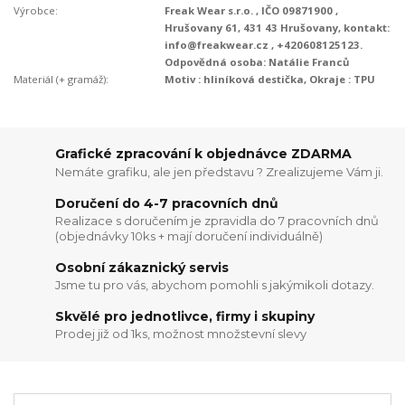
Výrobce:
Freak Wear s.r.o. , IČO 09871900 ,
Hrušovany 61, 431 43 Hrušovany, kontakt:
info@freakwear.cz , +420608125123.
Odpovědná osoba: Natálie Franců
Materiál (+ gramáž):
Motiv : hliníková destička, Okraje : TPU
Grafické zpracování k objednávce ZDARMA
Nemáte grafiku, ale jen představu ? Zrealizujeme Vám ji.
Doručení do 4-7 pracovních dnů
Realizace s doručením je zpravidla do 7 pracovních dnů
(objednávky 10ks + mají doručení individuálně)
Osobní zákaznický servis
Jsme tu pro vás, abychom pomohli s jakýmikoli dotazy.
Skvělé pro jednotlivce, firmy i skupiny
Prodej již od 1ks, možnost množstevní slevy