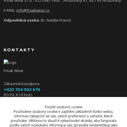
Freak Wear s.r.o. , IČO 09871900
, Hrušovany 61, 431 43 Hrušovany
E-MAIL:
info@freakwear.cz
,
Odpovědná osoba:
Bc. Natálie Franců
KONTAKTY
Freak Wear
Zákaznická podpora
+420 704 003 676
(Po-Pá, 8-16 hod.)
info@freakwear.cz
Použití souborů cookie
Používáme soubory cookie k zajištění základních funkcí webu,
informací týkajících se vás, vašich preferencí a zařízení, které
používáte. Většinou to slouží k vylepšování stránky, aby fungovala
podle vašich očekávání. Informace vás zpravidla neidentifikují jako