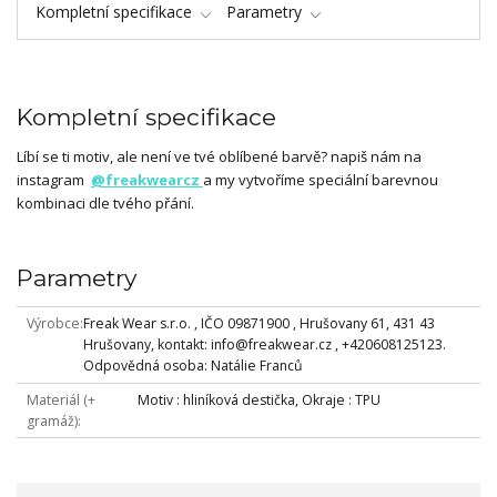
Kompletní specifikace
Parametry
Kompletní specifikace
Líbí se ti motiv, ale není ve tvé oblíbené barvě? napiš nám na
instagram
@freakwearcz
a my vytvoříme speciální barevnou
kombinaci dle tvého přání.
Parametry
Výrobce
Freak Wear s.r.o. , IČO 09871900 , Hrušovany 61, 431 43
Hrušovany, kontakt: info@freakwear.cz , +420608125123.
Odpovědná osoba: Natálie Franců
Materiál (+
Motiv : hliníková destička, Okraje : TPU
gramáž)