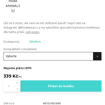
Líbí se ti motiv, ale není ve tvé oblíbené barvě? napiš nám na
instagram @freakwearcz a my vytvoříme speciální barevnou kombinaci
dle tvého přání.
celý popis
Dostupnost
Skladem
Kompatibilní s modelem:
Nejsme plátci DPH
339 Kč
/
ks
Přidat do košíku
EAN kód:
40153455690