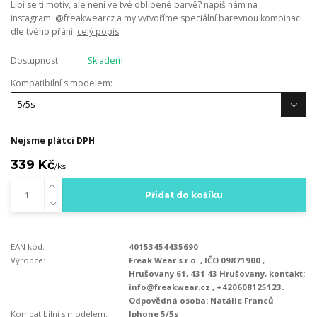
Líbí se ti motiv, ale není ve tvé oblíbené barvě? napiš nám na
instagram @freakwearcz a my vytvoříme speciální barevnou kombinaci
dle tvého přání.
celý popis
Dostupnost
Skladem
Kompatibilní s modelem:
Nejsme plátci DPH
339 Kč
/
ks
Přidat do košíku
EAN kód:
40153454435690
Výrobce:
Freak Wear s.r.o. , IČO 09871900 ,
Hrušovany 61, 431 43 Hrušovany, kontakt:
info@freakwear.cz , +420608125123.
Odpovědná osoba: Natálie Franců
Kompatibilní s modelem:
Iphone 5/5s