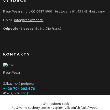
VÝROBCE
Freak Wear s.r.o. , IČO 09871900
, Hrušovany 61, 431 43 Hrušovany
E-MAIL:
info@freakwear.cz
,
Odpovědná osoba:
Bc. Natálie Franců
KONTAKTY
Freak Wear
Zákaznická podpora
+420 704 003 676
(Po-Pá, 8-16 hod.)
info@freakwear.cz
Použití souborů cookie
Používáme soubory cookie k zajištění základních funkcí webu,