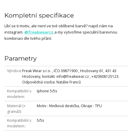
Kompletní specifikace
Líbí se ti motiv, ale není ve tvé oblíbené barvě? napiš nám na
instagram
@freakwearcz
a my vytvoříme speciální barevnou
kombinaci dle tvého přání.
Parametry
Výrobce
Freak Wear s.r.o. , IČO 09871900 , Hrušovany 61, 431 43
Hrušovany, kontakt: info@freakwear.cz , +420608125123.
Odpovědná osoba: Natálie Franců
Kompatibilní s
Iphone 5/5s
modelem
Materiál (+
Motiv : hliníková destička, Okraje : TPU
gramáž)
Kompatibilní s
5/5s
modelem: