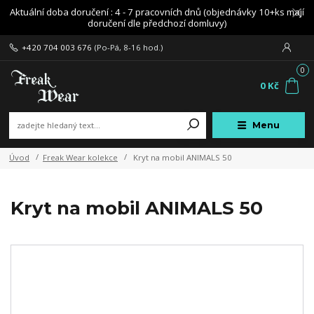
Aktuální doba doručení : 4 - 7 pracovních dnů (objednávky 10+ks mají
doručení dle předchozí domluvy)
+420 704 003 676
(Po-Pá, 8-16 hod.)
0
0 Kč
Menu
Úvod
Freak Wear kolekce
Kryt na mobil ANIMALS 50
Kryt na mobil ANIMALS 50