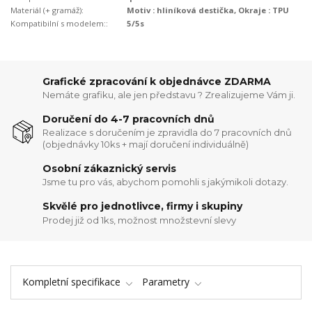
Materiál (+ gramáž):
Motiv : hliníková destička, Okraje : TPU
Kompatibilní s modelem::
5/5s
Grafické zpracování k objednávce ZDARMA
Nemáte grafiku, ale jen představu ? Zrealizujeme Vám ji.
Doručení do 4-7 pracovních dnů
Realizace s doručením je zpravidla do 7 pracovních dnů
(objednávky 10ks + mají doručení individuálně)
Osobní zákaznický servis
Jsme tu pro vás, abychom pomohli s jakýmikoli dotazy.
Skvělé pro jednotlivce, firmy i skupiny
Prodej již od 1ks, možnost množstevní slevy
Kompletní specifikace
Parametry