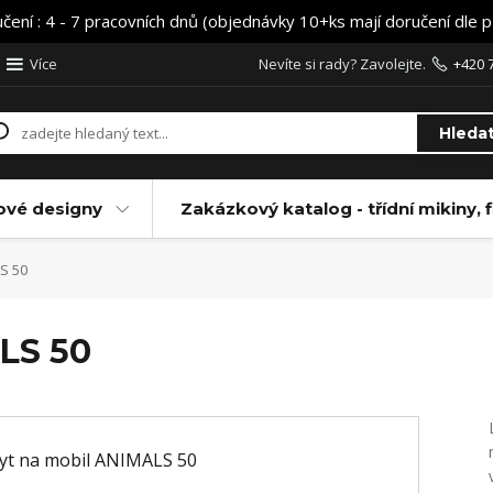
učení : 4 - 7 pracovních dnů (objednávky 10+ks mají doručení dle 
Více
Nevíte si rady? Zavolejte.
+420 
Hleda
ové designy
Zakázkový katalog - třídní mikiny, f
S 50
LS 50