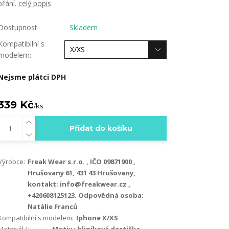
přání.
celý popis
Dostupnost
Skladem
Kompatibilní s
modelem:
Nejsme plátci DPH
339 Kč
/
ks
Přidat do košíku
Výrobce:
Freak Wear s.r.o. , IČO 09871900 ,
Hrušovany 61, 431 43 Hrušovany,
kontakt: info@freakwear.cz ,
+420608125123. Odpovědná osoba:
Natálie Franců
Kompatibilní s modelem:
Iphone X/XS