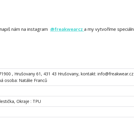
ě? napiš nám na instagram
@freakwearcz
a my vytvoříme speciáln
871900 , Hrušovany 61, 431 43 Hrušovany, kontakt: info@freakwear.cz 
 osoba: Natálie Franců
destička, Okraje : TPU