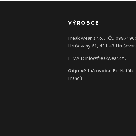
VÝROBCE
Freak Wear s.r.o. , IČO 0987190
Hrušovany 61, 431 43 Hrušovan
E-MAIL:
info@freakwear.cz
,
Odpovědná osoba:
Bc. Natálie
Franců