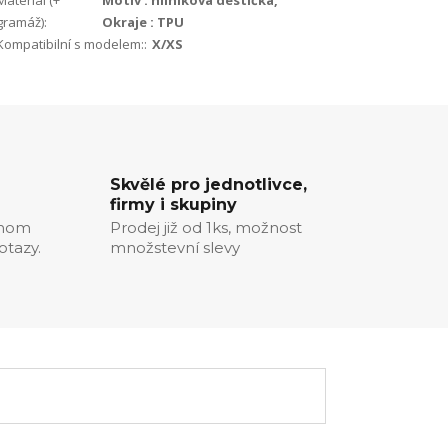
Materiál (+
Motiv : hliníková destička,
gramáž):
Okraje : TPU
Kompatibilní s modelem::
X/XS
Skvělé pro jednotlivce,
firmy i skupiny
chom
Prodej již od 1ks, možnost
otazy.
množstevní slevy