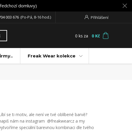
předchozí domluvy)
704 003 676
(Po-Pá, 8-16 hod.)
Přihlášení
0
ks
za
0 Kč
t
irmy..
Freak Wear kolekce
Líbí se ti motiv, ale není ve tvé oblíbené barvě?
napiš nám na instagram @freakwearcz a my
vytvoříme speciální barevnou kombinaci dle tvého