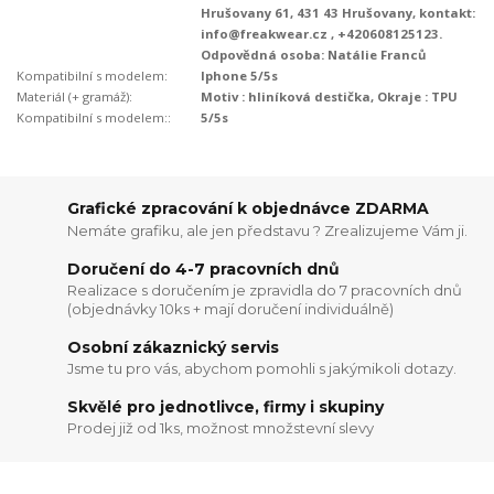
Hrušovany 61, 431 43 Hrušovany, kontakt:
info@freakwear.cz , +420608125123.
Odpovědná osoba: Natálie Franců
Kompatibilní s modelem:
Iphone 5/5s
Materiál (+ gramáž):
Motiv : hliníková destička, Okraje : TPU
Kompatibilní s modelem::
5/5s
Grafické zpracování k objednávce ZDARMA
Nemáte grafiku, ale jen představu ? Zrealizujeme Vám ji.
Doručení do 4-7 pracovních dnů
Realizace s doručením je zpravidla do 7 pracovních dnů
(objednávky 10ks + mají doručení individuálně)
Osobní zákaznický servis
Jsme tu pro vás, abychom pomohli s jakýmikoli dotazy.
Skvělé pro jednotlivce, firmy i skupiny
Prodej již od 1ks, možnost množstevní slevy