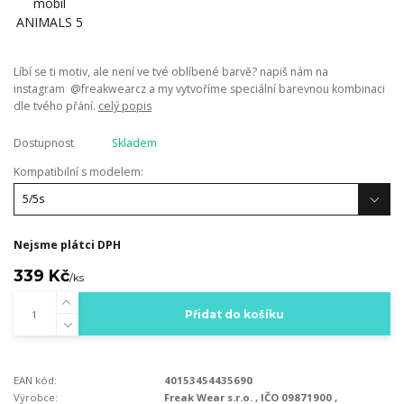
Líbí se ti motiv, ale není ve tvé oblíbené barvě? napiš nám na
instagram @freakwearcz a my vytvoříme speciální barevnou kombinaci
dle tvého přání.
celý popis
Dostupnost
Skladem
Kompatibilní s modelem:
Nejsme plátci DPH
339 Kč
/
ks
Přidat do košíku
EAN kód:
40153454435690
Výrobce:
Freak Wear s.r.o. , IČO 09871900 ,