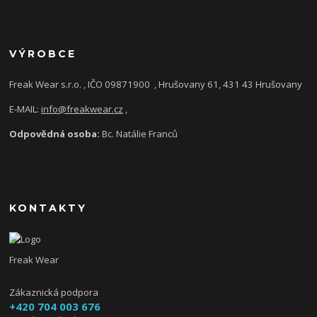
VÝROBCE
Freak Wear s.r.o. , IČO 09871900
, Hrušovany 61, 431 43 Hrušovany
E-MAIL:
info@freakwear.cz
,
Odpovědná osoba:
Bc. Natálie Franců
KONTAKTY
Freak Wear
Zákaznická podpora
+420 704 003 676