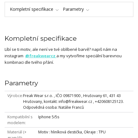
Kompletní specifikace
Parametry
Kompletní specifikace
Líbí se ti motiv, ale není ve tvé oblíbené barvě? napiš nám na
instagram
@freakwearcz
a my vytvoříme speciální barevnou
kombinaci dle tvého přání.
Parametry
Výrobce
Freak Wear s.r.o. , IČO 09871900 , Hrušovany 61, 431 43
Hrušovany, kontakt: info@freakwear.cz , +420608125123.
Odpovědná osoba: Natálie Franců
Kompatibilní s
Iphone 5/5s
modelem
Materiál (+
Motiv : hliníková destička, Okraje : TPU
gramáž)