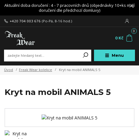
Aktuální doba doručení : 4 - 7 pracovních dnů (objednávky 10+ks mají
doručení dle předchozí domluvy)
+420 704 003 676
(Po-Pá, 8-16 hod.)
0
0 Kč
Menu
Úvod
Freak Wear kolekce
Kryt na mobil ANIMALS 5
Kryt na mobil ANIMALS 5