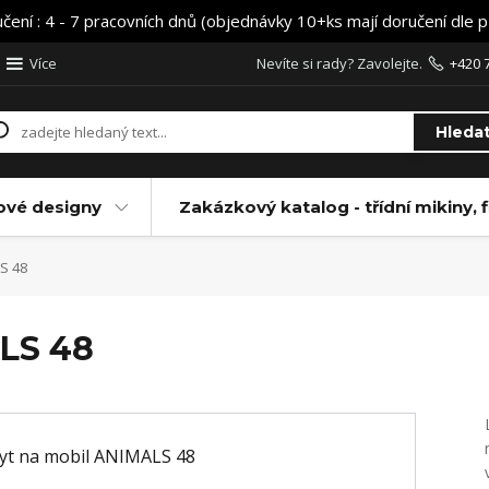
učení : 4 - 7 pracovních dnů (objednávky 10+ks mají doručení dle 
Více
Nevíte si rady? Zavolejte.
+420 
Hleda
ové designy
Zakázkový katalog - třídní mikiny, f
S 48
ALS 48