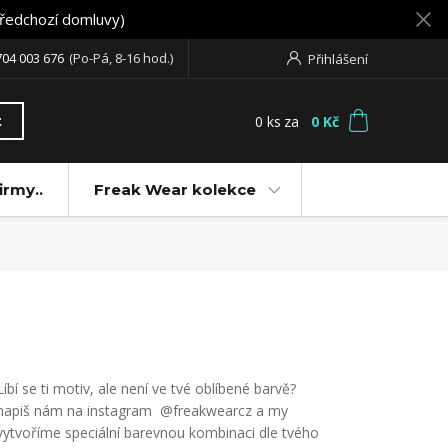
předchozí domluvy)
704 003 676
(Po-Pá, 8-16 hod.)
Přihlášení
0
ks
za
0 Kč
t
irmy..
Freak Wear kolekce
Líbí se ti motiv, ale není ve tvé oblíbené barvě?
napiš nám na instagram @freakwearcz a my
vytvoříme speciální barevnou kombinaci dle tvého