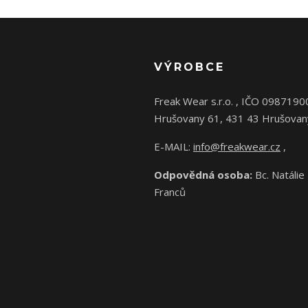
VÝROBCE
Freak Wear s.r.o. , IČO 0987190
Hrušovany 61, 431 43 Hrušovan
E-MAIL:
info@freakwear.cz
,
Odpovědná osoba:
Bc. Natálie
Franců