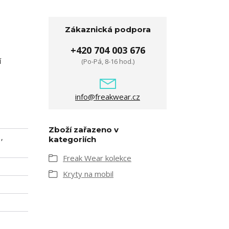
Zákaznická podpora
+420 704 003 676
í
(Po-Pá, 8-16 hod.)
info@freakwear.cz
Zboží zařazeno v
,
kategoriích
Freak Wear kolekce
Kryty na mobil