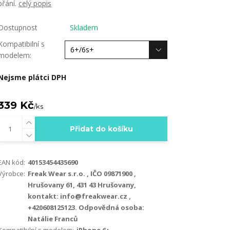
přání.
celý popis
Dostupnost
Skladem
Kompatibilní s
modelem:
Nejsme plátci DPH
339 Kč
/
ks
Přidat do košíku
EAN kód:
40153454435690
Výrobce:
Freak Wear s.r.o. , IČO 09871900 ,
Hrušovany 61, 431 43 Hrušovany,
kontakt: info@freakwear.cz ,
+420608125123. Odpovědná osoba:
Natálie Franců