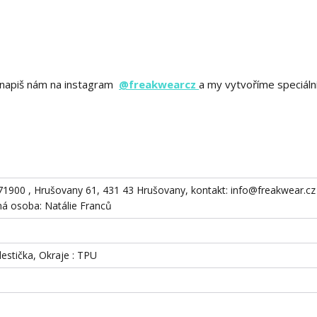
ě? napiš nám na instagram
@freakwearcz
a my vytvoříme speciáln
871900 , Hrušovany 61, 431 43 Hrušovany, kontakt: info@freakwear.cz 
 osoba: Natálie Franců
destička, Okraje : TPU