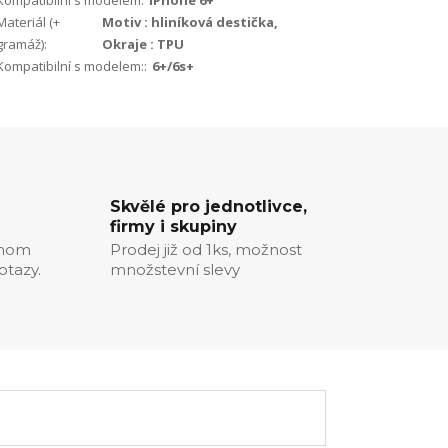
Kompatibilní s modelem:
iPhone 6+
Materiál (+
Motiv : hliníková destička,
gramáž):
Okraje : TPU
Kompatibilní s modelem::
6+/6s+
Skvělé pro jednotlivce,
firmy i skupiny
chom
Prodej již od 1ks, možnost
otazy.
množstevní slevy