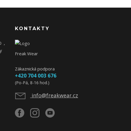
KONTAKTY
0
,
y
Freak Wear
Zákaznická podpora
+420 704 003 676
(Po-Pá, 8-16 hod.)
info@freakwear.cz