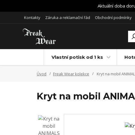
Aktuální doba dor
Kontakty
Záruka a reklamační řád
Obchodní podmínky
Vlastní potisk od 1 ks
Hot
Úvod
Freak Wear kolekce
Kryt na mobil ANIMAL
Kryt na mobil ANIM