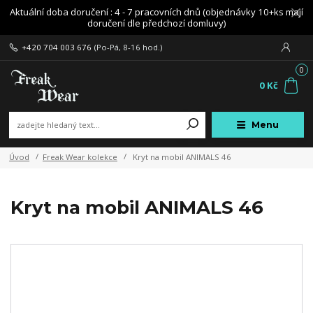
Aktuální doba doručení : 4 - 7 pracovních dnů (objednávky 10+ks mají
doručení dle předchozí domluvy)
+420 704 003 676
(Po-Pá, 8-16 hod.)
0
0 Kč
Menu
Úvod
Freak Wear kolekce
Kryt na mobil ANIMALS 46
Kryt na mobil ANIMALS 46