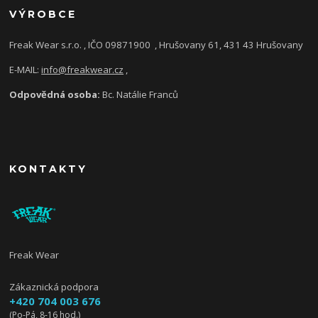
VÝROBCE
Freak Wear s.r.o. , IČO 09871900
, Hrušovany 61, 431 43 Hrušovany
E-MAIL:
info@freakwear.cz
,
Odpovědná osoba:
Bc. Natálie Franců
KONTAKTY
Freak Wear
Zákaznická podpora
+420 704 003 676
(Po-Pá, 8-16 hod.)