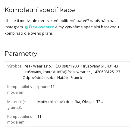
Kompletní specifikace
Líbí se ti motiv, ale není ve tvé oblíbené barvě? napiš nám na
instagram
@freakwearcz
a my vytvoříme speciální barevnou
kombinaci dle tvého přání.
Parametry
Výrobce
Freak Wear s.r.o. , IČO 09871900 , Hrušovany 61, 431 43
Hrušovany, kontakt: info@freakwear.cz , +420608125123.
Odpovědná osoba: Natálie Franců
Kompatibilní s
Iphone 11
modelem
Materiál (+
Motiv : hliníková destička, Okraje : TPU
gramáž)
Kompatibilní s
11
modelem: