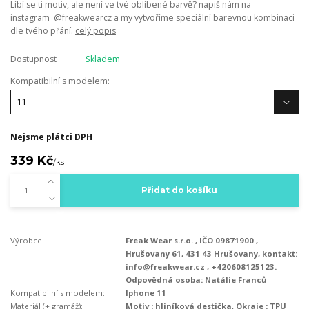
Líbí se ti motiv, ale není ve tvé oblíbené barvě? napiš nám na
instagram @freakwearcz a my vytvoříme speciální barevnou kombinaci
dle tvého přání.
celý popis
Dostupnost
Skladem
Kompatibilní s modelem:
Nejsme plátci DPH
339 Kč
/
ks
Přidat do košíku
Výrobce:
Freak Wear s.r.o. , IČO 09871900 ,
Hrušovany 61, 431 43 Hrušovany, kontakt:
info@freakwear.cz , +420608125123.
Odpovědná osoba: Natálie Franců
Kompatibilní s modelem:
Iphone 11
Materiál (+ gramáž):
Motiv : hliníková destička, Okraje : TPU