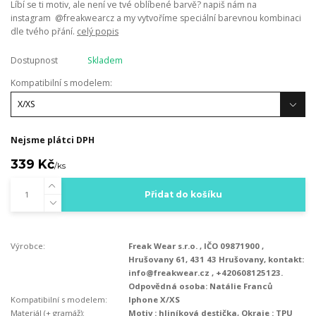
Líbí se ti motiv, ale není ve tvé oblíbené barvě? napiš nám na
instagram @freakwearcz a my vytvoříme speciální barevnou kombinaci
dle tvého přání.
celý popis
Dostupnost
Skladem
Kompatibilní s modelem:
Nejsme plátci DPH
339 Kč
/
ks
Přidat do košíku
Výrobce:
Freak Wear s.r.o. , IČO 09871900 ,
Hrušovany 61, 431 43 Hrušovany, kontakt:
info@freakwear.cz , +420608125123.
Odpovědná osoba: Natálie Franců
Kompatibilní s modelem:
Iphone X/XS
Materiál (+ gramáž):
Motiv : hliníková destička, Okraje : TPU