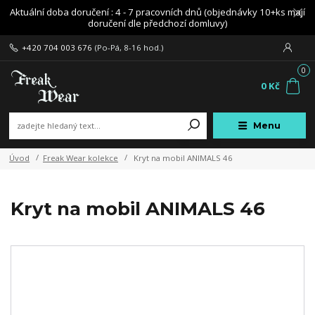
Aktuální doba doručení : 4 - 7 pracovních dnů (objednávky 10+ks mají
doručení dle předchozí domluvy)
+420 704 003 676
(Po-Pá, 8-16 hod.)
0
0 Kč
Menu
Úvod
Freak Wear kolekce
Kryt na mobil ANIMALS 46
Kryt na mobil ANIMALS 46