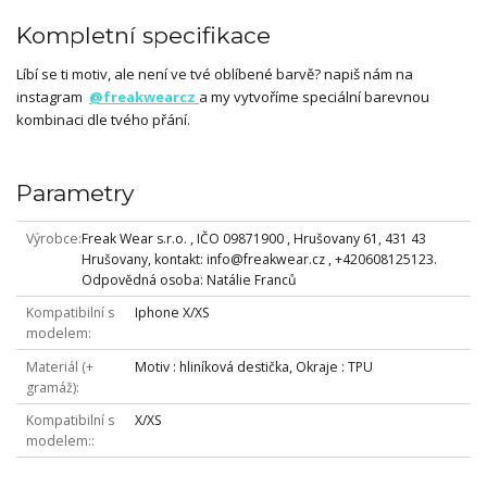
Kompletní specifikace
Líbí se ti motiv, ale není ve tvé oblíbené barvě? napiš nám na
instagram
@freakwearcz
a my vytvoříme speciální barevnou
kombinaci dle tvého přání.
Parametry
Výrobce
Freak Wear s.r.o. , IČO 09871900 , Hrušovany 61, 431 43
Hrušovany, kontakt: info@freakwear.cz , +420608125123.
Odpovědná osoba: Natálie Franců
Kompatibilní s
Iphone X/XS
modelem
Materiál (+
Motiv : hliníková destička, Okraje : TPU
gramáž)
Kompatibilní s
X/XS
modelem: