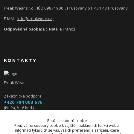
Freak Wear s.r.o. , IČO 09871900
, Hrušovany 61, 431 43 Hrušovany
E-MAIL:
info@freakwear.cz
,
Odpovědná osoba:
Bc. Natálie Franců
KONTAKTY
Freak Wear
Zákaznická podpora
+420 704 003 676
(Po-Pá, 8-16 hod.)
info@freakwear.cz
Použití souborů cookie
Používáme soubory cookie k zajištění základních funkcí webu,
informací týkajících se vás, vašich preferencí a zařízení, které