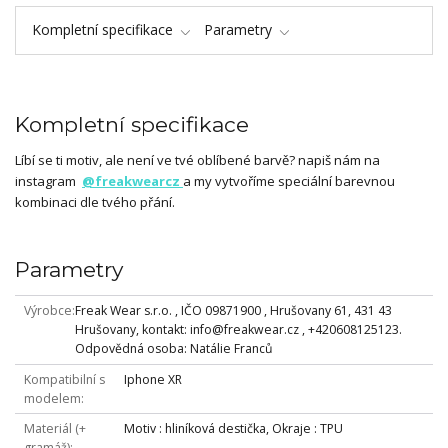
Kompletní specifikace
Parametry
Kompletní specifikace
Líbí se ti motiv, ale není ve tvé oblíbené barvě? napiš nám na
instagram
@freakwearcz
a my vytvoříme speciální barevnou
kombinaci dle tvého přání.
Parametry
Výrobce
Freak Wear s.r.o. , IČO 09871900 , Hrušovany 61, 431 43
Hrušovany, kontakt: info@freakwear.cz , +420608125123.
Odpovědná osoba: Natálie Franců
Kompatibilní s
Iphone XR
modelem
Materiál (+
Motiv : hliníková destička, Okraje : TPU
gramáž)