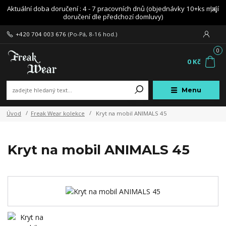
Aktuální doba doručení : 4 - 7 pracovních dnů (objednávky 10+ks mají
doručení dle předchozí domluvy)
+420 704 003 676
(Po-Pá, 8-16 hod.)
0
0 Kč
Menu
Úvod
Freak Wear kolekce
Kryt na mobil ANIMALS 45
Kryt na mobil ANIMALS 45