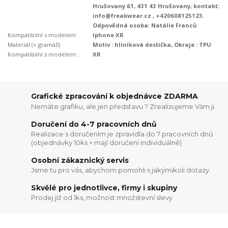
Hrušovany 61, 431 43 Hrušovany, kontakt:
info@freakwear.cz , +420608125123.
Odpovědná osoba: Natálie Franců
Kompatibilní s modelem:
Iphone XR
Materiál (+ gramáž):
Motiv : hliníková destička, Okraje : TPU
Kompatibilní s modelem::
XR
Grafické zpracování k objednávce ZDARMA
Nemáte grafiku, ale jen představu ? Zrealizujeme Vám ji.
Doručení do 4-7 pracovních dnů
Realizace s doručením je zpravidla do 7 pracovních dnů
(objednávky 10ks + mají doručení individuálně)
Osobní zákaznický servis
Jsme tu pro vás, abychom pomohli s jakýmikoli dotazy.
Skvělé pro jednotlivce, firmy i skupiny
Prodej již od 1ks, možnost množstevní slevy