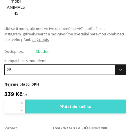
Líbí se ti motiv, ale není ve tvé oblíbené barvě? napiš nám na
instagram @freakwearcz a my vytvoříme speciální barevnou kombinaci
dle tvého přání.
celý popis
Dostupnost
Skladem
Kompatibilní s modelem:
Nejsme plátci DPH
339 Kč
/
ks
Přidat do košíku
Výrobce:
Freak Wear s.r.o. , IČO 09871900 ,