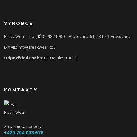
VÝROBCE
Freak Wear s.r.o. , IČO 09871900
, Hrušovany 61, 431 43 Hrušovany
E-MAIL:
info@freakwear.cz
,
Odpovědná osoba:
Bc. Natálie Franců
KONTAKTY
Freak Wear
Zákaznická podpora
+420 704 003 676