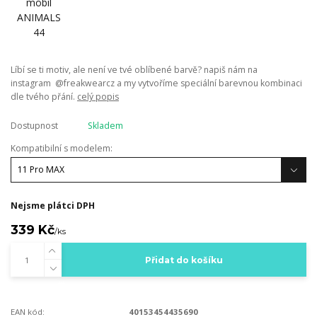
Líbí se ti motiv, ale není ve tvé oblíbené barvě? napiš nám na
instagram @freakwearcz a my vytvoříme speciální barevnou kombinaci
dle tvého přání.
celý popis
Dostupnost
Skladem
Kompatibilní s modelem:
Nejsme plátci DPH
339 Kč
/
ks
Přidat do košíku
EAN kód:
40153454435690