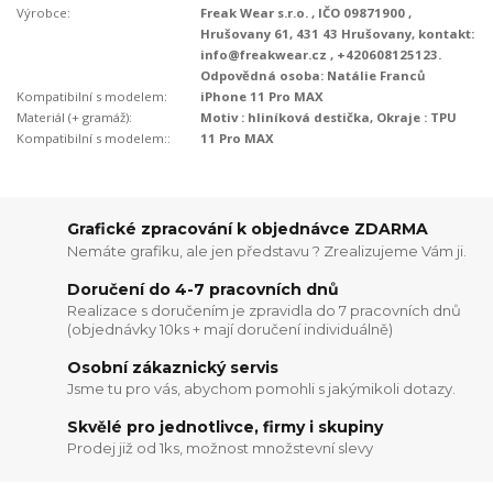
Výrobce:
Freak Wear s.r.o. , IČO 09871900 ,
Hrušovany 61, 431 43 Hrušovany, kontakt:
info@freakwear.cz , +420608125123.
Odpovědná osoba: Natálie Franců
Kompatibilní s modelem:
iPhone 11 Pro MAX
Materiál (+ gramáž):
Motiv : hliníková destička, Okraje : TPU
Kompatibilní s modelem::
11 Pro MAX
Grafické zpracování k objednávce ZDARMA
Nemáte grafiku, ale jen představu ? Zrealizujeme Vám ji.
Doručení do 4-7 pracovních dnů
Realizace s doručením je zpravidla do 7 pracovních dnů
(objednávky 10ks + mají doručení individuálně)
Osobní zákaznický servis
Jsme tu pro vás, abychom pomohli s jakýmikoli dotazy.
Skvělé pro jednotlivce, firmy i skupiny
Prodej již od 1ks, možnost množstevní slevy