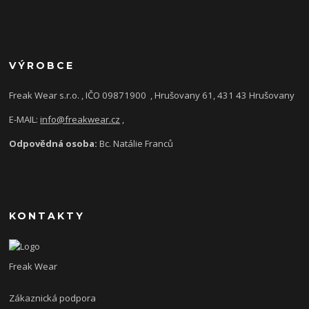
VÝROBCE
Freak Wear s.r.o. , IČO 09871900
, Hrušovany 61, 431 43 Hrušovany
E-MAIL:
info@freakwear.cz
,
Odpovědná osoba:
Bc. Natálie Franců
KONTAKTY
Freak Wear
Zákaznická podpora