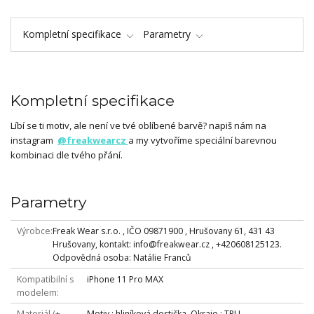
Kompletní specifikace
Parametry
Kompletní specifikace
Líbí se ti motiv, ale není ve tvé oblíbené barvě? napiš nám na
instagram
@freakwearcz
a my vytvoříme speciální barevnou
kombinaci dle tvého přání.
Parametry
Výrobce
Freak Wear s.r.o. , IČO 09871900 , Hrušovany 61, 431 43
Hrušovany, kontakt: info@freakwear.cz , +420608125123.
Odpovědná osoba: Natálie Franců
Kompatibilní s
iPhone 11 Pro MAX
modelem
Materiál (+
Motiv : hliníková destička, Okraje : TPU