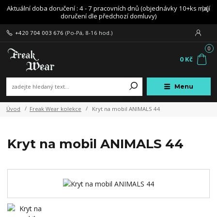
Aktuální doba doručení : 4 - 7 pracovních dnů (objednávky 10+ks mají
doručení dle předchozí domluvy)
+420 704 003 676
(Po-Pá, 8-16 hod.)
0
0 Kč
Menu
Úvod
Freak Wear kolekce
Kryt na mobil ANIMALS 44
Kryt na mobil ANIMALS 44