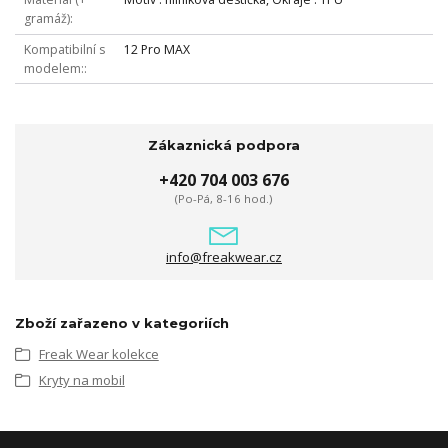
gramáž)
Kompatibilní s
12 Pro MAX
modelem:
Zákaznická podpora
+420 704 003 676
(Po-Pá, 8-16 hod.)
info@freakwear.cz
Zboží zařazeno v kategoriích
Freak Wear kolekce
Kryty na mobil