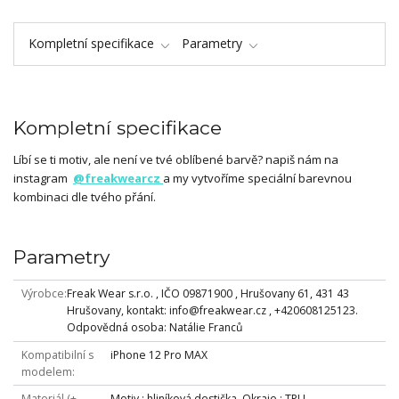
Kompletní specifikace
Parametry
Kompletní specifikace
Líbí se ti motiv, ale není ve tvé oblíbené barvě? napiš nám na
instagram
@freakwearcz
a my vytvoříme speciální barevnou
kombinaci dle tvého přání.
Parametry
Výrobce
Freak Wear s.r.o. , IČO 09871900 , Hrušovany 61, 431 43
Hrušovany, kontakt: info@freakwear.cz , +420608125123.
Odpovědná osoba: Natálie Franců
Kompatibilní s
iPhone 12 Pro MAX
modelem
Materiál (+
Motiv : hliníková destička, Okraje : TPU