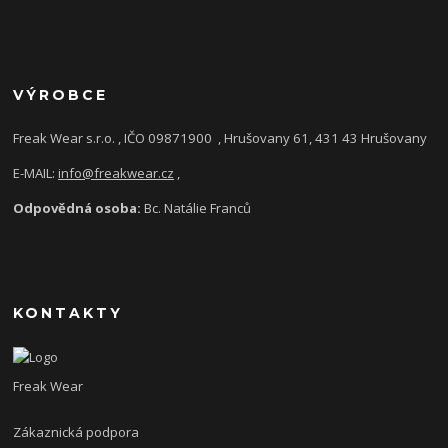
VÝROBCE
Freak Wear s.r.o. , IČO 09871900
, Hrušovany 61, 431 43 Hrušovany
E-MAIL:
info@freakwear.cz
,
Odpovědná osoba:
Bc. Natálie Franců
KONTAKTY
Freak Wear
Zákaznická podpora