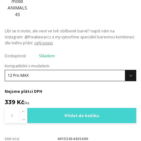
Líbí se ti motiv, ale není ve tvé oblíbené barvě? napiš nám na
instagram @freakwearcz a my vytvoříme speciální barevnou kombinaci
dle tvého přání.
celý popis
Dostupnost
Skladem
Kompatibilní s modelem:
Nejsme plátci DPH
339 Kč
/
ks
Přidat do košíku
EAN kód:
40153454435690