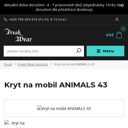
Aktuální doba doručení : 4 - 7 pracovních dnů (objednávky 10+ks mají
doručení dle předchozí domluvy)
+420 704 003 676
(Po-Pá, 8-16 hod.)
0
0 Kč
Menu
Úvod
Freak Wear kolekce
Kryt na mobil ANIMALS 43
Kryt na mobil ANIMALS 43