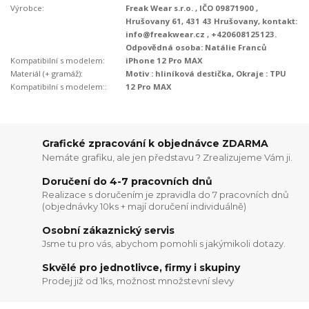
Výrobce:
Freak Wear s.r.o. , IČO 09871900 ,
Hrušovany 61, 431 43 Hrušovany, kontakt:
info@freakwear.cz , +420608125123.
Odpovědná osoba: Natálie Franců
Kompatibilní s modelem:
iPhone 12 Pro MAX
Materiál (+ gramáž):
Motiv : hliníková destička, Okraje : TPU
Kompatibilní s modelem::
12 Pro MAX
Grafické zpracování k objednávce ZDARMA
Nemáte grafiku, ale jen představu ? Zrealizujeme Vám ji.
Doručení do 4-7 pracovních dnů
Realizace s doručením je zpravidla do 7 pracovních dnů
(objednávky 10ks + mají doručení individuálně)
Osobní zákaznický servis
Jsme tu pro vás, abychom pomohli s jakýmikoli dotazy.
Skvělé pro jednotlivce, firmy i skupiny
Prodej již od 1ks, možnost množstevní slevy