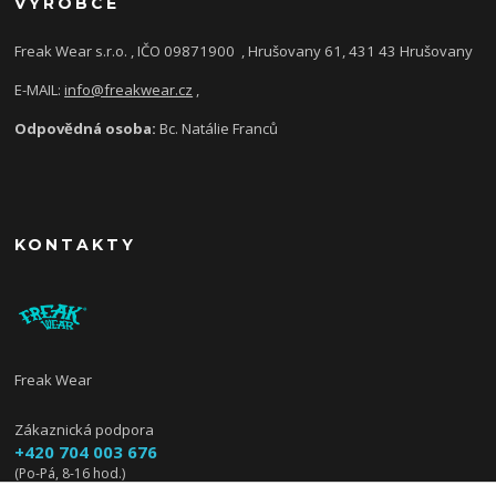
VÝROBCE
Freak Wear s.r.o. , IČO 09871900
, Hrušovany 61, 431 43 Hrušovany
E-MAIL:
info@freakwear.cz
,
Odpovědná osoba:
Bc. Natálie Franců
KONTAKTY
Freak Wear
Zákaznická podpora
+420 704 003 676
(Po-Pá, 8-16 hod.)