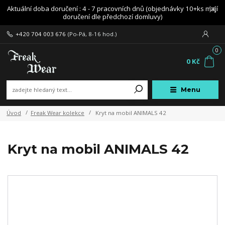
Aktuální doba doručení : 4 - 7 pracovních dnů (objednávky 10+ks mají
doručení dle předchozí domluvy)
+420 704 003 676
(Po-Pá, 8-16 hod.)
0
0 Kč
Menu
Úvod
Freak Wear kolekce
Kryt na mobil ANIMALS 42
Kryt na mobil ANIMALS 42