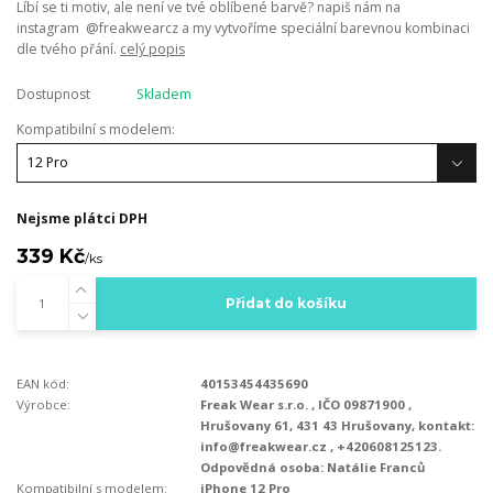
Líbí se ti motiv, ale není ve tvé oblíbené barvě? napiš nám na
instagram @freakwearcz a my vytvoříme speciální barevnou kombinaci
dle tvého přání.
celý popis
Dostupnost
Skladem
Kompatibilní s modelem:
Nejsme plátci DPH
339 Kč
/
ks
Přidat do košíku
EAN kód:
40153454435690
Výrobce:
Freak Wear s.r.o. , IČO 09871900 ,
Hrušovany 61, 431 43 Hrušovany, kontakt:
info@freakwear.cz , +420608125123.
Odpovědná osoba: Natálie Franců
Kompatibilní s modelem:
iPhone 12 Pro