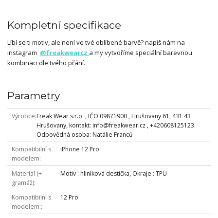
Kompletní specifikace
Líbí se ti motiv, ale není ve tvé oblíbené barvě? napiš nám na
instagram
@freakwearcz
a my vytvoříme speciální barevnou
kombinaci dle tvého přání.
Parametry
Výrobce
Freak Wear s.r.o. , IČO 09871900 , Hrušovany 61, 431 43
Hrušovany, kontakt: info@freakwear.cz , +420608125123.
Odpovědná osoba: Natálie Franců
Kompatibilní s
iPhone 12 Pro
modelem
Materiál (+
Motiv : hliníková destička, Okraje : TPU
gramáž)
Kompatibilní s
12 Pro
modelem: