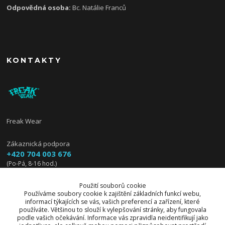
Odpovědná osoba:
Bc. Natálie Franců
KONTAKTY
Freak Wear
Zákaznická podpora
+420 704 003 676
(Po-Pá, 8-16 hod.)
info@freakwear.cz
Použití souborů cookie
Používáme soubory cookie k zajištění základních funkcí webu,
informací týkajících se vás, vašich preferencí a zařízení, které
používáte. Většinou to slouží k vylepšování stránky, aby fungovala
podle vašich očekávání. Informace vás zpravidla neidentifikují jako