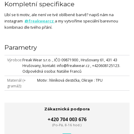
Kompletní specifikace
Líbí se ti motiv, ale není ve tvé oblíbené barvě? napiš nám na
instagram
@freakwearcz
a my vytvoříme speciální barevnou
kombinaci dle tvého přání.
Parametry
Výrobce
Freak Wear s.r.o. , IČO 09871900 , Hrušovany 61, 431 43
Hrušovany, kontakt: info@freakwear.cz , +420608125123.
Odpovědná osoba: Natálie Franců
Materiál (+
Motiv : hliníková destička, Okraje : TPU
gramáž)
Zákaznická podpora
+420 704 003 676
(Po-Pá, 8-16 hod.)