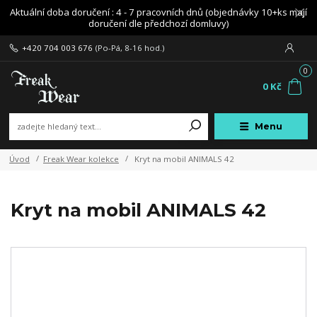
Aktuální doba doručení : 4 - 7 pracovních dnů (objednávky 10+ks mají
doručení dle předchozí domluvy)
+420 704 003 676
(Po-Pá, 8-16 hod.)
0
0 Kč
Menu
Úvod
Freak Wear kolekce
Kryt na mobil ANIMALS 42
Kryt na mobil ANIMALS 42