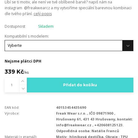
Líbí se ti motiv, ale není ve tvé oblíbené barvě? napiš nám na
instagram @freakwearcz a my vytvoříme speciální barevnou kombinaci
dle tvého přání.
celý popis
Dostupnost
Skladem
Kompatibilní s modelem:
Nejsme plátci DPH
339 Kč
/
ks
Přidat do košíku
EAN kód:
40153454435690
Výrobce:
Freak Wear s.r.o. , IČO 09871900 ,
Hrušovany 61, 431 43 Hrušovany, kontakt:
info@freakwear.cz , +420608125123.
Odpovědná osoba: Natálie Franců
Materiál (+ gramáž):
Motiv : hliníková destička, Okraje : TPU