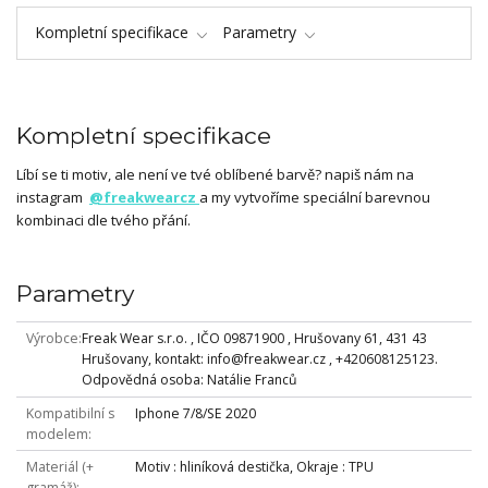
Kompletní specifikace
Parametry
Kompletní specifikace
Líbí se ti motiv, ale není ve tvé oblíbené barvě? napiš nám na
instagram
@freakwearcz
a my vytvoříme speciální barevnou
kombinaci dle tvého přání.
Parametry
Výrobce
Freak Wear s.r.o. , IČO 09871900 , Hrušovany 61, 431 43
Hrušovany, kontakt: info@freakwear.cz , +420608125123.
Odpovědná osoba: Natálie Franců
Kompatibilní s
Iphone 7/8/SE 2020
modelem
Materiál (+
Motiv : hliníková destička, Okraje : TPU
gramáž)