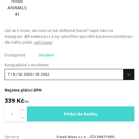
Líbí se ti motiv, ale není ve tvé oblíbené barvě? napiš nám na
instagram @freakwearcz a my vytvoříme speciální barevnou kombinaci
dle tvého přání.
celý popis
Dostupnost
Skladem
Kompatibilní s modelem:
Nejsme plátci DPH
339 Kč
/
ks
Přidat do košíku
Výrobce:
Freak Wear s.r.o. , IČO 09871900 ,