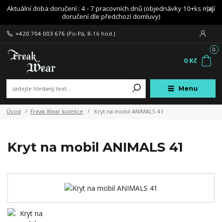
Aktuální doba doručení : 4 - 7 pracovních dnů (objednávky 10+ks mají
doručení dle předchozí domluvy)
+420 704 003 676
(Po-Pá, 8-16 hod.)
0
0 Kč
Menu
Úvod
Freak Wear kolekce
Kryt na mobil ANIMALS 41
Kryt na mobil ANIMALS 41