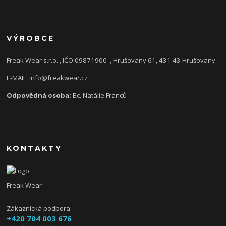
VÝROBCE
Freak Wear s.r.o. , IČO 09871900
, Hrušovany 61, 431 43 Hrušovany
E-MAIL:
info@freakwear.cz
,
Odpovědná osoba:
Bc. Natálie Franců
KONTAKTY
Freak Wear
Zákaznická podpora
+420 704 003 676