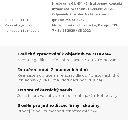
Hrušovany 61, 431 43 Hrušovany, kontakt:
info@freakwear.cz , +420608125123.
Odpovědná osoba: Natálie Franců
Kompatibilní s modelem:
Iphone 7/8/SE 2020
Materiál (+ gramáž):
Motiv : hliníková destička, Okraje : TPU
Kompatibilní s modelem::
7 / 8 / SE 2020 / SE 2022
Grafické zpracování k objednávce ZDARMA
Nemáte grafiku, ale jen představu ? Zrealizujeme Vám ji.
Doručení do 4-7 pracovních dnů
Realizace s doručením je zpravidla do 7 pracovních dnů
(objednávky 10ks + mají doručení individuálně)
Osobní zákaznický servis
Jsme tu pro vás, abychom pomohli s jakýmikoli dotazy.
Skvělé pro jednotlivce, firmy i skupiny
Prodej již od 1ks, možnost množstevní slevy